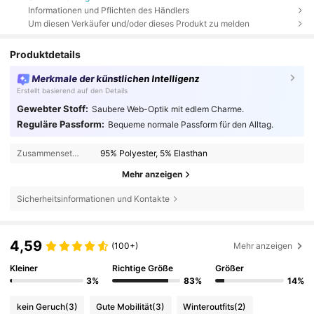
Informationen und Pflichten des Händlers
Um diesen Verkäufer und/oder dieses Produkt zu melden
Produktdetails
Merkmale der künstlichen Intelligenz
Erstellt basierend auf den Details
Gewebter Stoff:
Saubere Web-Optik mit edlem Charme.
Reguläre Passform:
Bequeme normale Passform für den Alltag.
Zusammensetzung:
95% Polyester, 5% Elasthan
Mehr anzeigen
Sicherheitsinformationen und Kontakte
4,59
(100+)
Mehr anzeigen
Kleiner
Richtige Größe
Größer
3%
83%
14%
kein Geruch
(3)
Gute Mobilität
(3)
Winteroutfits
(2)