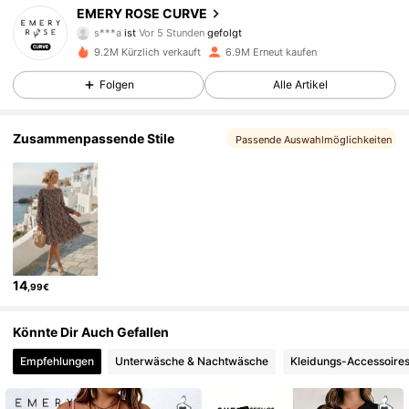
EMERY ROSE CURVE
s***a
ist
Vor 5 Stunden
gefolgt
c***y
ist am Durchsuchen
9.2M Kürzlich verkauft
6.9M Erneut kaufen
1M Follower
4,81
Folgen
Alle Artikel
1M Follower
4,81
Zusammenpassende Stile
Passende Auswahlmöglichkeiten
1M Follower
4,81
1M Follower
4,81
14
,99€
1M Follower
4,81
Könnte Dir Auch Gefallen
1M Follower
4,81
Empfehlungen
Unterwäsche & Nachtwäsche
Kleidungs-Accessoire