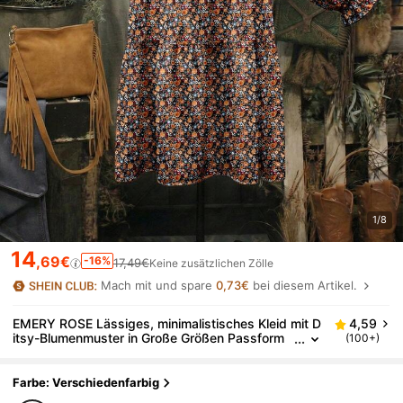
1/8
14
,69€
-16%
17,49€
Keine zusätzlichen Zölle
Mach mit und spare
0,73€
bei diesem Artikel.
EMERY ROSE Lässiges, minimalistisches Kleid mit D
4,59
itsy-Blumenmuster in Große Größen Passform
(100+)
mit Rundhalsausschnitt, Große Größen, geeigne
t für Herbst/Winter
Farbe: Verschiedenfarbig