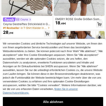
7
EMERY ROSE Große Größen Somm
Ceyna
18
er Lässig Leopard Muster Buchstab
,49€
Ceyna Gestreiftes Strickkleid in Gro
en Muster Kleid
ße Größen, lässig, mit Kurzarm, geei
#1 Bestseller
in T-Shirt Kleider in Übergröße
gnet für Frühlings-/Sommerurlaub
28
,21€
Wir verwenden Cookies und ähnliche Technologien auf unserer Website, um Ihnen den
von Ihnen angeforderten Service bereitzustellen und Ihnen das bestmögliche
Webseitenerlebnis zu bieten. Sie können jederzeit nach Ihrer Wahl "Alle ablehnen", "Alle
akzeptieren" oder Ihre Cookie-Einstellungen anpassen. Wenn Sie "Alle akzeptieren"
auswählen, werden wir alle optionalen Cookies setzen, die uns helfen, den
Datenverkehr zu analysieren, erweiterte Funktionen anzubieten und Inhalte und
Anzeigen an Ihr Einkaufserlebnis bei SHEIN anzupassen. Wenn Sie "Alle ablehnen"
auswählen, lassen Sie nur die unbedingt erforderlichen Cookies zu, die unsere Website
zum Laufen bringen. Sie können diese in den Browsereinstellungen deaktivieren, was
jedoch die Funktionalität der Website beeinträchtigen kann. Um mehr über die von uns
verwendeten Cookies zu erfahren und Ihre optionalen Cookie-Einstellungen
anzupassen, wählen Sie bitte "Cookies verwalten". Weitere Informationen darüber, wie
wir die von uns erfassten Daten verarbeiten,
finden Sie in unserer
Datenschutzerklärung.
4
Alle ablehnen
#Sommerlich elegant
21