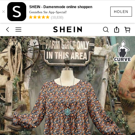
SHEIN - Damenmode online shoppen
×
HOLEN
Genießen Sie App-Special!
(10,830)