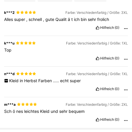
k***2
Farbe: Verschiedenfarbig / Größe: 3XL
Alles
super
,
schnell
,
gute
Qualit
ä
t
ich
bin
sehr
frolich
Hilfreich
(0)
k***u
Farbe: Verschiedenfarbig / Größe: 1XL
Top
Hilfreich
(0)
n***d
Farbe: Verschiedenfarbig / Größe: 1XL
Kleid
in
Herbst
Farben
.....
echt
super
Hilfreich
(0)
m***a
Farbe: Verschiedenfarbig / Größe: 2XL
Sch
ö
nes
leichtes
Kleid
und
sehr
bequem
Hilfreich
(0)
1M Follower
4,81