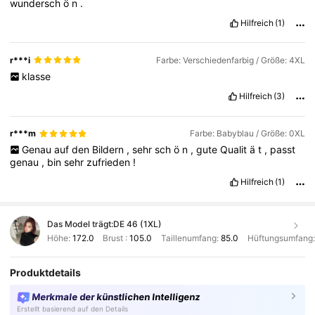
wundersch
ö
n
.
Hilfreich
(1)
r***i
Farbe: Verschiedenfarbig / Größe: 4XL
klasse
Hilfreich
(3)
r***m
Farbe: Babyblau / Größe: 0XL
Genau
auf
den
Bildern
,
sehr
sch
ö
n
,
gute
Qualit
ä
t
,
passt
genau
,
bin
sehr
zufrieden
!
Hilfreich
(1)
Das Model trägt:
DE 46 (1XL)
Höhe:
172.0
Brust :
105.0
Taillenumfang:
85.0
Hüftungsumfang
Produktdetails
Merkmale der künstlichen Intelligenz
Erstellt basierend auf den Details