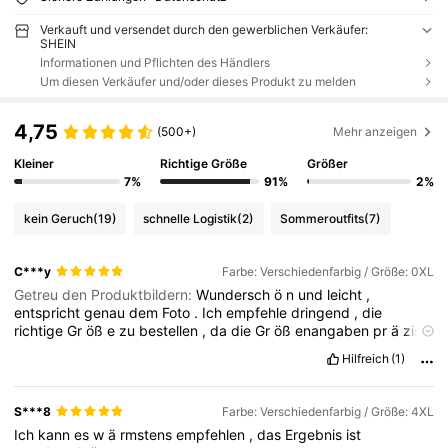
Verkauft und versendet durch den gewerblichen Verkäufer:
SHEIN
Informationen und Pflichten des Händlers
Um diesen Verkäufer und/oder dieses Produkt zu melden
4,75
(500+)
Mehr anzeigen
Kleiner
Richtige Größe
Größer
7%
91%
2%
kein Geruch
(19)
schnelle Logistik
(2)
Sommeroutfits
(7)
C***y
Farbe: Verschiedenfarbig / Größe: 0XL
Getreu den Produktbildern:
Wundersch
ö
n
und
leicht
,
entspricht
genau
dem
Foto
.
Ich
empfehle
dringend
,
die
richtige
Gr
öß
e
zu
bestellen
,
da
die
Gr
öß
enangaben
pr
ä
zise
sind
.
Hilfreich
(1)
S***8
Farbe: Verschiedenfarbig / Größe: 4XL
Ich
kann
es
w
ä
rmstens
empfehlen
,
das
Ergebnis
ist