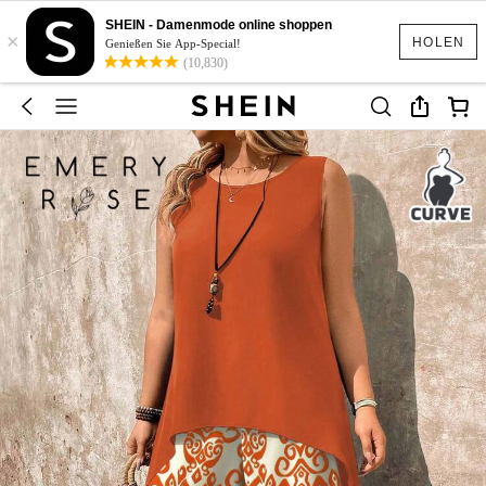
SHEIN - Damenmode online shoppen
×
HOLEN
Genießen Sie App-Special!
(10,830)