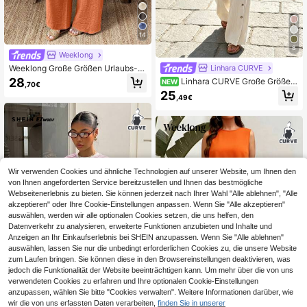
14
8
Weeklong
Weeklong Große Größen Urlaubs-L
Linhara CURVE
ässig Einfarbig Set mit Zugband Tail
28
Linhara CURVE Große Größen
NEW
,70€
le Hemd und Hose, 2 Stücke
einfarbiges Tanktop & Hose 2-teilig
25
,49€
es Set
Wir verwenden Cookies und ähnliche Technologien auf unserer Website, um Ihnen den
von Ihnen angeforderten Service bereitzustellen und Ihnen das bestmögliche
Webseitenerlebnis zu bieten. Sie können jederzeit nach Ihrer Wahl "Alle ablehnen", "Alle
akzeptieren" oder Ihre Cookie-Einstellungen anpassen. Wenn Sie "Alle akzeptieren"
auswählen, werden wir alle optionalen Cookies setzen, die uns helfen, den
Datenverkehr zu analysieren, erweiterte Funktionen anzubieten und Inhalte und
Anzeigen an Ihr Einkaufserlebnis bei SHEIN anzupassen. Wenn Sie "Alle ablehnen"
auswählen, lassen Sie nur die unbedingt erforderlichen Cookies zu, die unsere Website
zum Laufen bringen. Sie können diese in den Browsereinstellungen deaktivieren, was
jedoch die Funktionalität der Website beeinträchtigen kann. Um mehr über die von uns
verwendeten Cookies zu erfahren und Ihre optionalen Cookie-Einstellungen
9
anzupassen, wählen Sie bitte "Cookies verwalten". Weitere Informationen darüber, wie
7
wir die von uns erfassten Daten verarbeiten,
finden Sie in unserer