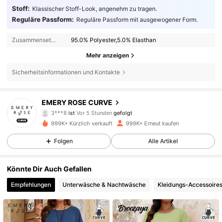
Stoff:
Klassischer Stoff-Look, angenehm zu tragen.
Reguläre Passform:
Reguläre Passform mit ausgewogener Form.
Zusammensetzung:
95.0% Polyester,5.0% Elasthan
Mehr anzeigen
Sicherheitsinformationen und Kontakte
1M Follower
4,81
EMERY ROSE CURVE
3***8
ist
Vor 5 Stunden
gefolgt
M***a
ist am Durchsuchen
1M Follower
4,81
999K+ Kürzlich verkauft
999K+ Erneut kaufen
Folgen
Alle Artikel
1M Follower
4,81
Könnte Dir Auch Gefallen
Empfehlungen
Unterwäsche & Nachtwäsche
Kleidungs-Accessoire
1M Follower
4,81
1M Follower
4,81