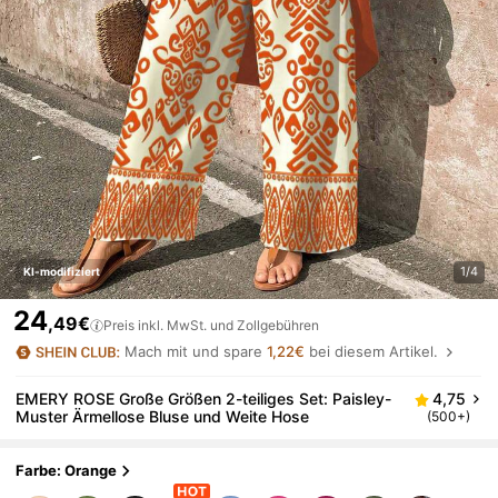
1/4
KI-modifiziert
24
,49€
Preis inkl. MwSt. und Zollgebühren
Mach mit und spare
1,22€
bei diesem Artikel.
EMERY ROSE Große Größen 2-teiliges Set: Paisley-
4,75
Muster Ärmellose Bluse und Weite Hose
(500+)
Farbe: Orange