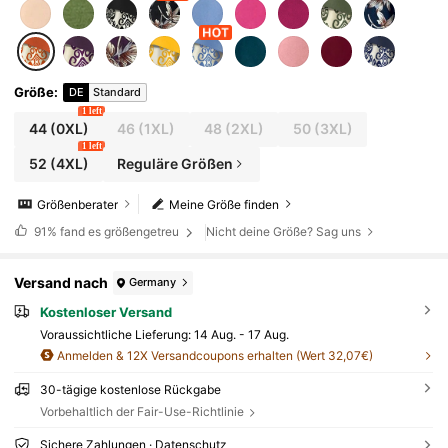
Größe
:
DE
Standard
1 left
44
(0XL)
46
(1XL)
48
(2XL)
50
(3XL)
1 left
52
(4XL)
Reguläre Größen
Größenberater
Meine Größe finden
91%
fand es größengetreu
Nicht deine Größe? Sag uns
Versand nach
Germany
Kostenloser Versand
Voraussichtliche Lieferung:
14 Aug. - 17 Aug.
Anmelden & 12X Versandcoupons erhalten (Wert 32,07€)
30-tägige kostenlose Rückgabe
Vorbehaltlich der Fair-Use-Richtlinie
Sichere Zahlungen · Datenschutz