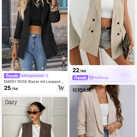
4
22
,76€
#Alltagsblazer
Rafferiza
EMERY ROSE Blazer mit Leopard M
uster, einreihiger Knopfleiste
25
,73€