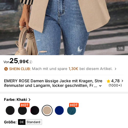
1/6
25
,99€
Von
Mach mit und spare
1,30€
bei diesem Artikel.
EMERY ROSE Damen lässige Jacke mit Kragen, Stre
4,78
ifenmuster und Langarm, locker geschnitten, Fr
(1000+)
ühling Herbst
Farbe: Khaki
Größe
:
DE
Standard