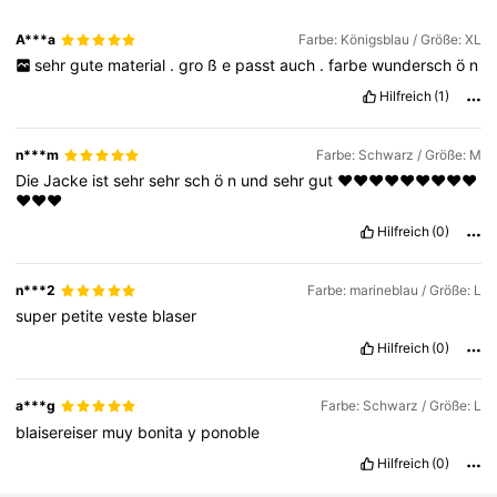
A***a
Farbe: Königsblau / Größe: XL
sehr
gute
material
.
gro
ß
e
passt
auch
.
farbe
wundersch
ö
n
Hilfreich
(1)
n***m
Farbe: Schwarz / Größe: M
Die
Jacke
ist
sehr
sehr
sch
ö
n
und
sehr
gut
❤️❤️❤️❤️❤️❤️❤️❤️❤️
❤️❤️❤️
Hilfreich
(0)
n***2
Farbe: marineblau / Größe: L
super
petite
veste
blaser
Hilfreich
(0)
a***g
Farbe: Schwarz / Größe: L
blaisereiser
muy
bonita
y
ponoble
Hilfreich
(0)