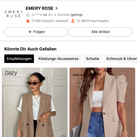
1.8M Follower
4,80
EMERY ROSE
m***4
ist
Vor 4 Stunden
gefolgt
e***a
ist am Durchsuchen
17.5M Kürzlich verkauft
12.3M Erneut kaufen
1.8M Follower
4,80
Folgen
Alle Artikel
1.8M Follower
4,80
Könnte Dir Auch Gefallen
Empfehlungen
Kleidungs-Accessoires
Schuhe
Schmuck & Uhre
1.8M Follower
4,80
1.8M Follower
4,80
1.8M Follower
4,80
1.8M Follower
4,80