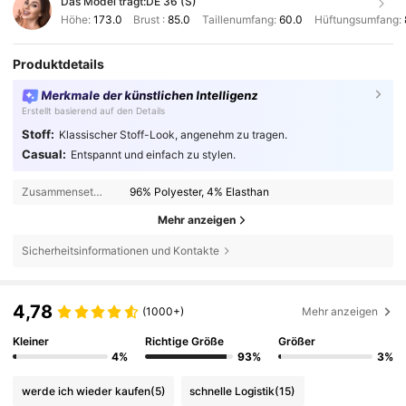
Das Model trägt:
DE 36 (S)
Höhe:
173.0
Brust :
85.0
Taillenumfang:
60.0
Hüftungsumfang:
Produktdetails
Merkmale der künstlichen Intelligenz
Erstellt basierend auf den Details
Stoff:
Klassischer Stoff-Look, angenehm zu tragen.
Casual:
Entspannt und einfach zu stylen.
Zusammensetzung:
96% Polyester, 4% Elasthan
Mehr anzeigen
Sicherheitsinformationen und Kontakte
4,78
(1000+)
Mehr anzeigen
Kleiner
Richtige Größe
Größer
4%
93%
3%
werde ich wieder kaufen
(5)
schnelle Logistik
(15)