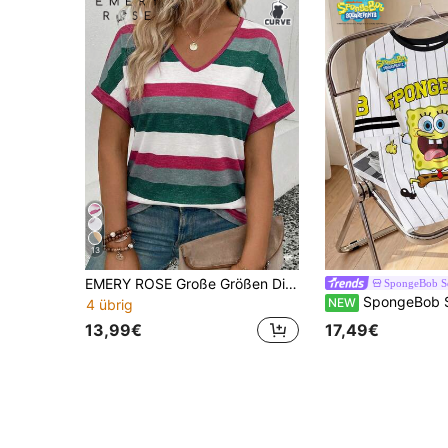
13
EMERY ROSE Große Größen Digital Bedrucktes T-Shirt, Neuankömmling Damen Große Größen Mode Bedrucktes Gestreiftes V-Ausschnitt Vielseitiges Buntes Retro Kurzarm T-Shirt
SpongeBob S
SpongeBob SquarePants | SHEIN Damen-T-Shirt in großen Größe
NEW
4 übrig
13,99€
17,49€