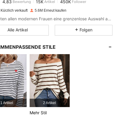
m***t
bezahlt
Vor 1 Tag
Kürzlich verkauft
5.6M Erneut kaufen
4,83
15K
450K
Wir bieten allen modernen Frauen eine grenzenlose Auswahl an Styles.
Alle Artikel
Folgen
4,83
15K
450K
MMENPASSENDE STILE
4,83
15K
450K
4,83
15K
450K
4,83
15K
450K
1 Artikel
2 Artikel
4,83
15K
450K
Mehr Stil
4,83
15K
450K