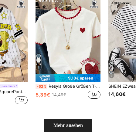
9
8
9,10€ sparen
Resyla Große Größen T-Shirt, neues Sommer-Design, Spitzen-bestickter Kragen & Ärmel, klassisches Herz-Muster, hochwertige Stickerei-Verarbeitung, elegante Ausstrahlung, lässig-vielseitiger Schnitt, bequemes Tragegefühl, für Outdoor, Dates
quarePants
-62%
n mit Cartoon-Muster, lässig für den Alltag, Kurzarm
14,60€
5,39€
14,49€
Mehr ansehen