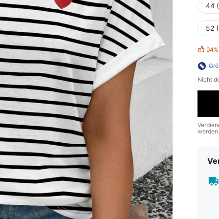
44 
52 
94%
Grö
Nicht d
Verdien
werden
Ve