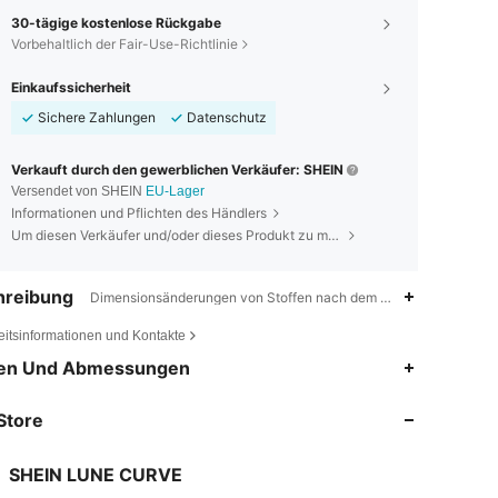
30-tägige kostenlose Rückgabe
Vorbehaltlich der Fair-Use-Richtlinie
Einkaufssicherheit
Sichere Zahlungen
Datenschutz
Verkauft durch den gewerblichen Verkäufer: SHEIN
Versendet von SHEIN
EU-Lager
Informationen und Pflichten des Händlers
Um diesen Verkäufer und/oder dieses Produkt zu melden
hreibung
Dimensionsänderungen von Stoffen nach dem Waschen zu Hause,F
eitsinformationen und Kontakte
4,83
15K
450K
en Und Abmessungen
Store
4,83
15K
450K
SHEIN LUNE CURVE
4,83
15K
450K
Bewertung
Artikel
Follower