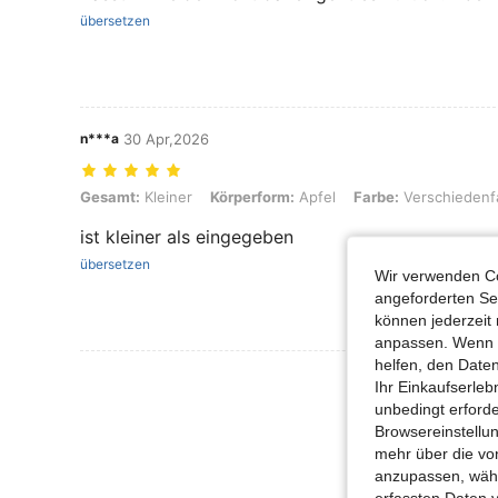
übersetzen
n***a
30 Apr,2026
Gesamt: Kleiner, Körperform: Apfel, Farbe: Verschiedenfarbig, Größe
Gesamt:
Kleiner
Körperform:
Apfel
Farbe:
Verschiedenf
ist kleiner als eingegeben
übersetzen
Wir verwenden Co
angeforderten Ser
können jederzeit 
anpassen. Wenn Si
helfen, den Date
Mehr Bewertung
Ihr Einkaufserle
unbedingt erford
Browsereinstellun
mehr über die vo
anzupassen, wähle
erfassten Daten 