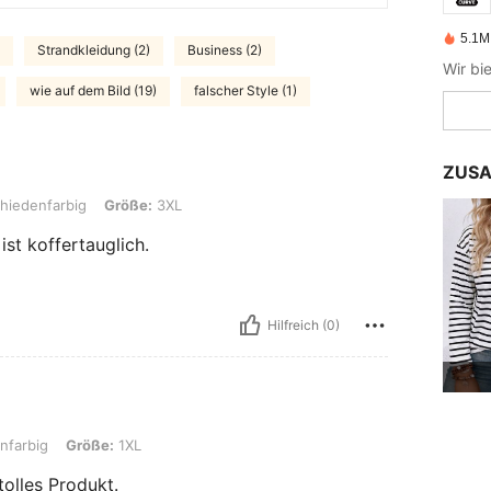
5.1M 
Strandkleidung (2)
Business (2)
wie auf dem Bild (19)
falscher Style (1)
ZUSA
g, Größe: 3XL
hiedenfarbig
Größe:
3XL
ist koffertauglich.
Hilfreich (0)
ße: 1XL
nfarbig
Größe:
1XL
tolles Produkt.