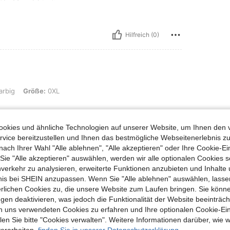
Hilfreich (0)
: 0XL
arbig
Größe:
0XL
okies und ähnliche Technologien auf unserer Website, um Ihnen den 
vice bereitzustellen und Ihnen das bestmögliche Webseitenerlebnis zu
Hilfreich (0)
nach Ihrer Wahl "Alle ablehnen", "Alle akzeptieren" oder Ihre Cookie-Ei
e "Alle akzeptieren" auswählen, werden wir alle optionalen Cookies s
nverkehr zu analysieren, erweiterte Funktionen anzubieten und Inhalte
en Ansehen
bnis bei SHEIN anzupassen. Wenn Sie "Alle ablehnen" auswählen, lassen
erlichen Cookies zu, die unsere Website zum Laufen bringen. Sie könne
gen deaktivieren, was jedoch die Funktionalität der Website beeinträc
n uns verwendeten Cookies zu erfahren und Ihre optionalen Cookie-Ei
n Sie bitte "Cookies verwalten". Weitere Informationen darüber, wie w
verarbeiten,
finden Sie in unserer Datenschutzerklärung.