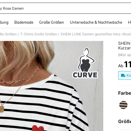
y Rose Damen
and down arrow keys to navigate search Zuletzt gesucht and Suche und Finde. Pr
dung
Bademode
Große Größen
Unterwäsche & Nachtwäsche
H
oße Größen
T-Shirts Große Größen
/
/
SHEIN 
Kurzar
Frühli
1
Ab
PR
Ko
Farbe
Größ