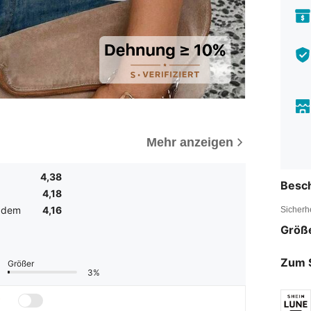
Mehr anzeigen
4,38
Besc
4,18
t dem
4,16
Sicherh
Größ
Zum 
Größer
3%