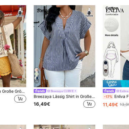
17
33
DrmWander Damen Große Größen Rundhals T-Shirt mit Buchstaben- und Fruchtdruck, vielseitig für den täglichen Ausgang, Kurzarm
Breezaya CURVE
Enliva
Breezaya Lässig Shirt in Große Größen mit Fledermausärmeln und Streifen
Enliva Figurbetontes Damen T-Shirt in Große Größen mit elastischem Bund, quadratis
-17%
16,49€
11,49€
13,9