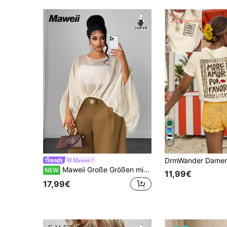
20
Maweii
Maweii Große Größen minimalistische elegante sonnenschutzfähige vielseitige romantische Bluse
NEW
11,99€
17,99€