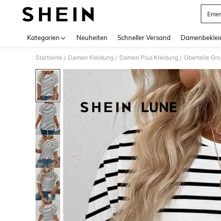
Emer
Use up 
Kategorien
Neuheiten
Schneller Versand
Damenbeklei
Startseite
Damen Kleidung
Damen Plus Kleidung
Oberteile Gr
/
/
/