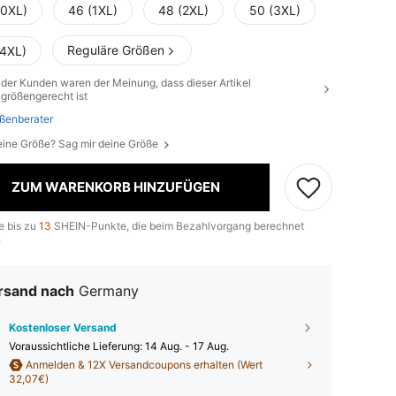
(0XL)
46 (1XL)
48 (2XL)
50 (3XL)
Reguläre Größen
(4XL)
der Kunden waren der Meinung, dass dieser Artikel
größengerecht ist
ßenberater
eine Größe? Sag mir deine Größe
ZUM WARENKORB HINZUFÜGEN
e bis zu
13
SHEIN-Punkte, die beim Bezahlvorgang berechnet
.
rsand nach
Germany
Kostenloser Versand
Voraussichtliche Lieferung:
14 Aug. - 17 Aug.
Anmelden & 12X Versandcoupons erhalten (Wert
32,07€)