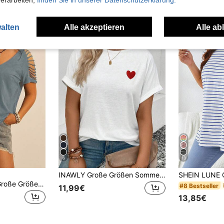
uch Angeschaut
alten
Alle akzeptieren
Alle ab
6
13
INAWLY Große Größen Sommer Lässig Herz Stickerei Fledermausärmel T-Shirt
Freevana Damen Große Größen Sommer lässig Modisch Straßen Chic Alltag Urlaub Minimalistisch Einfarbig Schulterfreies T-Shirt
#8 Bestseller
11,99€
13,85€