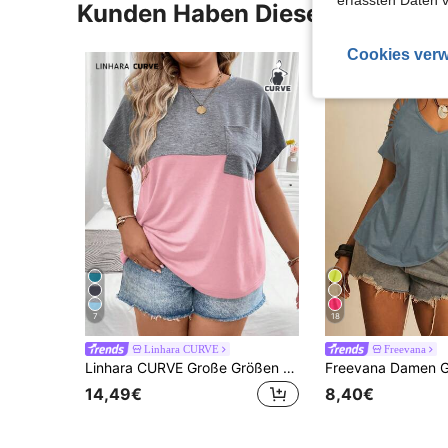
Kunden Haben Diese Artikel A
Cookies verw
7
18
Linhara CURVE
Freevana
Linhara CURVE Große Größen Sommer Lässig Colour-Block Fledermaus-Ärmel T-Shirt mit grafischen Motiven Damen Oberteile
14,49€
8,40€