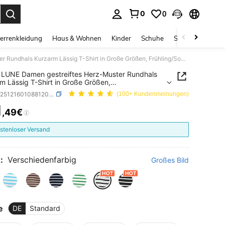
0
0
ess Enter to select.
errenkleidung
Haus & Wohnen
Kinder
Schuhe
Schmuck & Acces
SHEIN LUNE Damen gestreiftes Herz-Muster Rundhals Kurzarm Lässig T-Shirt in Große Größen, Frühling/Sommer Neuheit
LUNE Damen gestreiftes Herz-Muster Rundhals
m Lässig T-Shirt in Große Größen,
ng/Sommer Neuheit
SKU: sz251216010881208339928
(100+ Kundenmeinungen)
1
,49€
ICE AND AVAILABILITY
stenloser Versand
:
Verschiedenfarbig
Großes Bild
e
DE
Standard