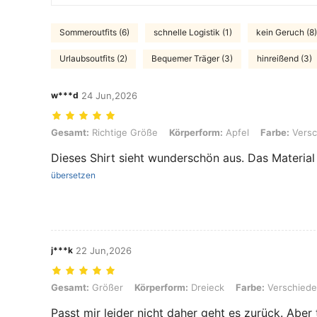
Sommeroutfits (6)
schnelle Logistik (1)
kein Geruch (8)
Urlaubsoutfits (2)
Bequemer Träger (3)
hinreißend (3)
w***d
24 Jun,2026
Gesamt: Richtige Größe, Körperform: Apfel, Farbe: Verschiedenfarbi
Gesamt:
Richtige Größe
Körperform:
Apfel
Farbe:
Versc
Dieses Shirt sieht wunderschön aus. Das Material 
übersetzen
j***k
22 Jun,2026
Gesamt: Größer, Körperform: Dreieck, Farbe: Verschiedenfarbig, Grö
Gesamt:
Größer
Körperform:
Dreieck
Farbe:
Verschiede
Passt mir leider nicht daher geht es zurück. Aber 