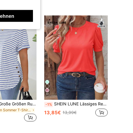
lehnen
30
SHEIN LUNE Große Größen Rundhals gestreiftes bedrucktes Kurzarm Lässig Alltags Herbst T-Shirt für Reisen, Flughafen, Valentinstag, Urlaub, Frauen, Ausgehen Oberteile, Geschäftlich Lässig Frau, Sommer, Süße Shirts, Büro Geschäftlich Lässig Frau
SHEIN LUNE Lässiges Retro Basis Bubble Kurzarm Rundhals Neon Rot Basis Große Größen T-Shirt
-1%
in Sommer T-Shirts in Übergröße
13,85€
13,99€