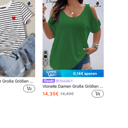
18
0,14€ sparen
SHEIN EZwear Große Größen T-Shirt mit gestreiftem Herz Stickerei Detail, Sommer
Vionelle
Vionelle Damen Große Größen Einfarbiges Casual Off-Shoulder Vielseitiges T-Shirt für den Alltag
14,35€
14,49€