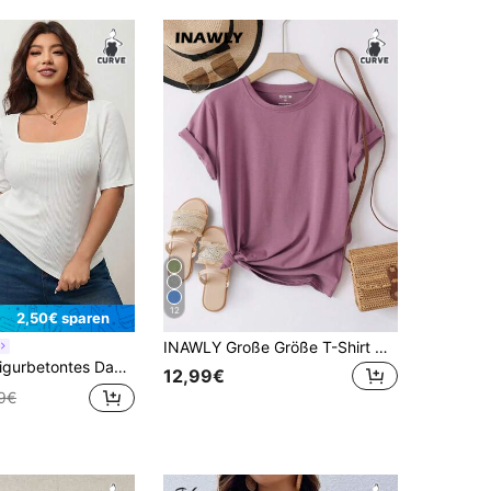
12
2,50€ sparen
INAWLY Große Größe T-Shirt mit Einfarbig kurzen Ärmeln,
chem Ausschnitt und kurzen Ärmeln, hautfreundliches Damen T-Shirt für Frühling und Sommer, passend für runde Körperformen, kompatibel mit apfelförmiger Figur/2026/Neujahr
12,99€
9€