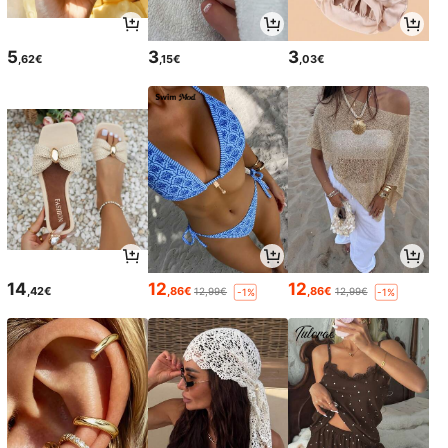
5
3
3
,62€
,15€
,03€
14
12
12
,42€
,86€
,86€
12,99€
12,99€
-1%
-1%