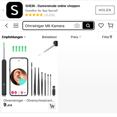
Ohren Reinigung
SHEIN - Damenmode online shoppen
×
Ohrenreiniger
HOLEN
Genießen Sie App-Special!
(10,830)
Ohrreiniger
Ohrreiniger Mit Kamera
Ohrenreiniger Mit Kamera
Empfehlungen
Beliebtest
Preis
Filter
Ohren Reinigung
Ohrenreiniger - Ohrenschmalzentfe
9
rner-Werkzeug mit 8 Teilen Ohr-Set
,41€
- Ohrkanalreiniger mit HD Kamera -
Ohrreinigungsset mit 6 Ohrenlöffeln
- 130mAh wiederaufladbare Ohrka