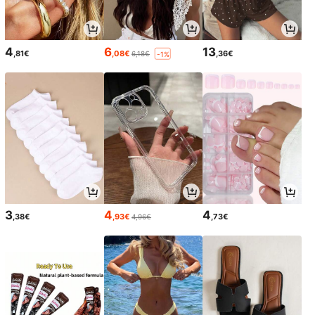
4
6
13
,81€
,08€
,36€
6,18€
-1%
3
4
4
,38€
,93€
,73€
4,96€