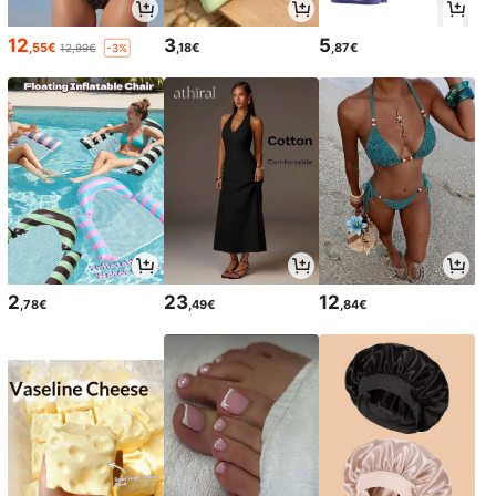
12
3
5
,55€
,18€
,87€
12,99€
-3%
2
23
12
,78€
,49€
,84€