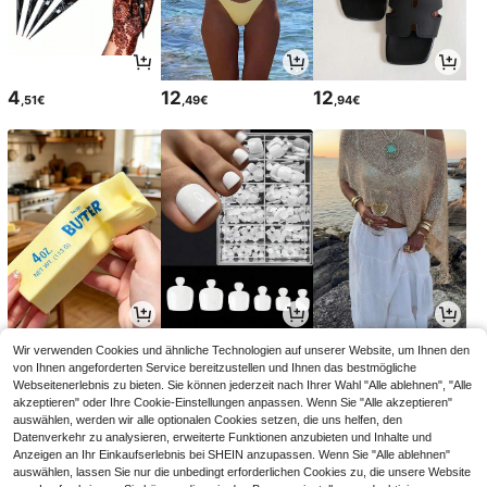
4
12
12
,51€
,49€
,94€
3
4
16
Wir verwenden Cookies und ähnliche Technologien auf unserer Website, um Ihnen den
,08€
,04€
,82€
von Ihnen angeforderten Service bereitzustellen und Ihnen das bestmögliche
Webseitenerlebnis zu bieten. Sie können jederzeit nach Ihrer Wahl "Alle ablehnen", "Alle
akzeptieren" oder Ihre Cookie-Einstellungen anpassen. Wenn Sie "Alle akzeptieren"
auswählen, werden wir alle optionalen Cookies setzen, die uns helfen, den
Datenverkehr zu analysieren, erweiterte Funktionen anzubieten und Inhalte und
Anzeigen an Ihr Einkaufserlebnis bei SHEIN anzupassen. Wenn Sie "Alle ablehnen"
auswählen, lassen Sie nur die unbedingt erforderlichen Cookies zu, die unsere Website