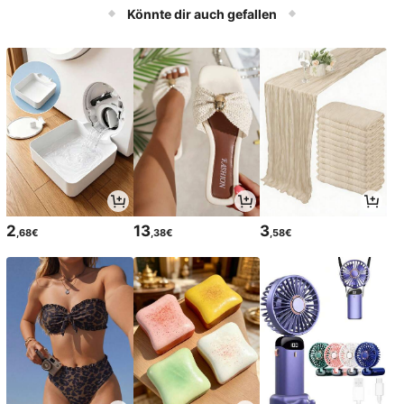
mera für iOS & Android
Könnte dir auch gefallen
2
13
3
,68€
,38€
,58€