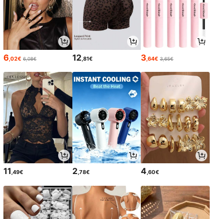
6
12
3
,02€
,81€
,64€
6,08€
3,65€
11
2
4
,49€
,78€
,60€