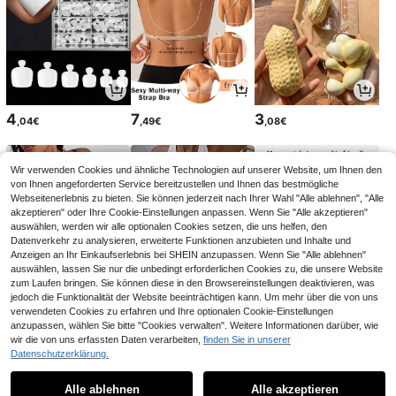
4
7
3
,04€
,49€
,08€
Wir verwenden Cookies und ähnliche Technologien auf unserer Website, um Ihnen den
von Ihnen angeforderten Service bereitzustellen und Ihnen das bestmögliche
Webseitenerlebnis zu bieten. Sie können jederzeit nach Ihrer Wahl "Alle ablehnen", "Alle
akzeptieren" oder Ihre Cookie-Einstellungen anpassen. Wenn Sie "Alle akzeptieren"
auswählen, werden wir alle optionalen Cookies setzen, die uns helfen, den
Datenverkehr zu analysieren, erweiterte Funktionen anzubieten und Inhalte und
Anzeigen an Ihr Einkaufserlebnis bei SHEIN anzupassen. Wenn Sie "Alle ablehnen"
auswählen, lassen Sie nur die unbedingt erforderlichen Cookies zu, die unsere Website
zum Laufen bringen. Sie können diese in den Browsereinstellungen deaktivieren, was
jedoch die Funktionalität der Website beeinträchtigen kann. Um mehr über die von uns
verwendeten Cookies zu erfahren und Ihre optionalen Cookie-Einstellungen
12
20
3
,97€
,29€
,38€
anzupassen, wählen Sie bitte "Cookies verwalten". Weitere Informationen darüber, wie
13,32€
20,49€
-2%
wir die von uns erfassten Daten verarbeiten,
finden Sie in unserer
Datenschutzerklärung.
1
1
Alle ablehnen
Alle akzeptieren