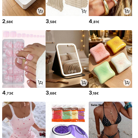
2
3
4
,68€
,58€
,81€
4
3
3
,73€
,68€
,18€