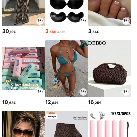
30
3
3
,19€
,55€
,54€
3,57€
10
12
16
,68€
,84€
,25€