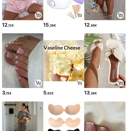
12
15
12
,12€
,38€
,49€
3
5
13
,15€
,62€
,38€