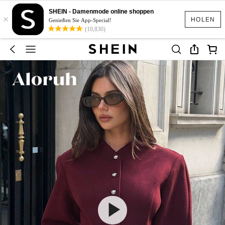
SHEIN - Damenmode online shoppen
×
HOLEN
Genießen Sie App-Special!
(10,830)