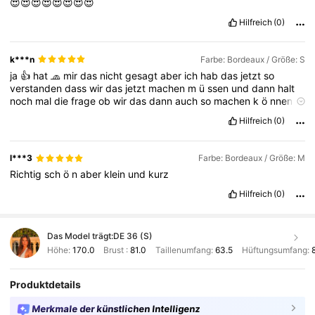
😍😍😍😍😍😍😍😍
Hilfreich
(0)
k***n
Farbe: Bordeaux / Größe: S
ja
👍
hat
🧢
mir
das
nicht
gesagt
aber
ich
hab
das
jetzt
so
verstanden
dass
wir
das
jetzt
machen
m
ü
ssen
und
dann
halt
noch
mal
die
frage
ob
wir
das
dann
auch
so
machen
k
ö
nnen
dass
wir
das
dann
halt
so
machen
dass
wir
das
Hilfreich
(0)
l***3
Farbe: Bordeaux / Größe: M
Richtig
sch
ö
n
aber
klein
und
kurz
Hilfreich
(0)
Das Model trägt:
DE 36 (S)
Höhe:
170.0
Brust :
81.0
Taillenumfang:
63.5
Hüftungsumfang:
Produktdetails
Merkmale der künstlichen Intelligenz