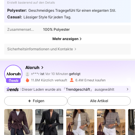
Erstellt basierend auf den Details
Polyester:
Geschmeidiges Tragegefühl für einen eleganten Stil.
Casual:
Lässiger Style für jeden Tag.
Zusammensetzung:
100% Polyester
Mehr anzeigen
Sicherheitsinformationen und Kontakte
2.6M Follower
4,77
Aloruh
n***r
ist
Vor 10 Minuten
gefolgt
a***h
ist am Durchsuchen
2.6M Follower
4,77
11.8M Kürzlich verkauft
6.4M Erneut kaufen
Dieser Laden wurde als
「Trendgeschäft」
ausgewählt
2.6M Follower
4,77
Folgen
Alle Artikel
2.6M Follower
4,77