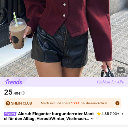
1/8
25
,49€
Mach mit und spare
1,27€
bei diesem Artikel.
Aloruh Eleganter burgunderroter Mant
4,85
(
100+
)
el für den Alltag, Herbst/Winter, Weihnach
ten, Silvester, Langarm Ausgehmantel, Ch
ic, Ankara roter Mantel, Old Money Stil, Lässig