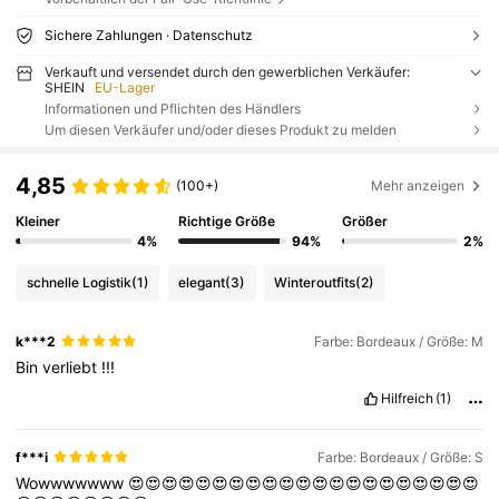
Sichere Zahlungen · Datenschutz
Verkauft und versendet durch den gewerblichen Verkäufer:
SHEIN
EU-Lager
Informationen und Pflichten des Händlers
Um diesen Verkäufer und/oder dieses Produkt zu melden
4,85
(100+)
Mehr anzeigen
Kleiner
Richtige Größe
Größer
4%
94%
2%
schnelle Logistik
(1)
elegant
(3)
Winteroutfits
(2)
k***2
Farbe: Bordeaux / Größe: M
Bin
verliebt
!!!
Hilfreich
(1)
f***i
Farbe: Bordeaux / Größe: S
Wowwwwwww
😍😍😍😍😍😍😍😍😍😍😍😍😍😍😍😍😍😍😍😍😍