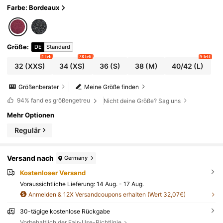
und Business Pendeln, einfarbiger Mantel mit
Farbe: Bordeaux
Metallschnallen Dekoration
Größe
:
DE
Standard
1 left
28 left
9 left
32
(XXS)
34
(XS)
36
(S)
38
(M)
40/42
(L)
Größenberater
Meine Größe finden
94%
fand es größengetreu
Nicht deine Größe? Sag uns
Mehr Optionen
Regulär
Versand nach
Germany
Kostenloser Versand
Voraussichtliche Lieferung:
14 Aug. - 17 Aug.
Anmelden & 12X Versandcoupons erhalten (Wert 32,07€)
30-tägige kostenlose Rückgabe
Vorbehaltlich der Fair-Use-Richtlinie