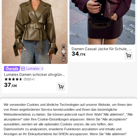
Damen Casual Jacke für Schule, H
34
erbst/Winter, einfarbiger Kragen, La
,77€
ngarm, mit Taschen, Knöpfen, Einrei
10
her
Lumalex
Lumalex Damen schicker olivgrüner
kurzer Trenchcoat für den Herbst, e
(500+)
leganter Mantel mit Raglanärmeln,
37
,12€
Revers und doppelreihiger Knopflei
ste, tailliert, für Roadtrips, Dates un
d Urlaub
Wir verwenden Cookies und ähnliche Technologien auf unserer Website, um Ihnen den
von Ihnen angeforderten Service bereitzustellen und Ihnen das bestmögliche
Webseitenerlebnis zu bieten. Sie können jederzeit nach Ihrer Wahl "Alle ablehnen", "Alle
akzeptieren" oder Ihre Cookie-Einstellungen anpassen. Wenn Sie "Alle akzeptieren"
auswählen, werden wir alle optionalen Cookies setzen, die uns helfen, den
Datenverkehr zu analysieren, erweiterte Funktionen anzubieten und Inhalte und
Anzeigen an Ihr Einkaufserlebnis bei SHEIN anzupassen. Wenn Sie "Alle ablehnen"