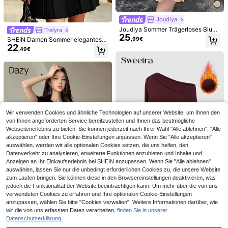
Joudiya
Joudiya Sommer Trägerloses Bluse
Trelyra
25
n-Stil Minikleid, Lässig Musikfestiv
,99€
SHEIN Damen Sommer elegantes S
al, Hochzeit, Party, Ball, Elegantes
22
tehkragen Vorder-Reißverschluss T
,49€
Rüschen Chiffon Kleid für Frauen
aillen-betontes plissiertes ärmellos
es Minikleid
4
Poéselle
Elegantes Damen-Sommerkleid mit
Poéselle Damen Einfarbiges Kleid m
23
26
Rundhalsausschnitt, Puffärmeln, ku
it Schleifen-Dekor, minimalistischer
,49€
,49€
rzen Ärmeln, Mini-Länge, figurbeto
Alltagsstil, Kurzarm, Mini-Kleid
nntem Etuikleid-Schnitt, für Abendp
arty, Hochzeitsgast, Büro, Arbeit, Lä
Wir verwenden Cookies und ähnliche Technologien auf unserer Website, um Ihnen den
ssig, formelle Anlässe, Rot
von Ihnen angeforderten Service bereitzustellen und Ihnen das bestmögliche
Webseitenerlebnis zu bieten. Sie können jederzeit nach Ihrer Wahl "Alle ablehnen", "Alle
akzeptieren" oder Ihre Cookie-Einstellungen anpassen. Wenn Sie "Alle akzeptieren"
auswählen, werden wir alle optionalen Cookies setzen, die uns helfen, den
Datenverkehr zu analysieren, erweiterte Funktionen anzubieten und Inhalte und
Anzeigen an Ihr Einkaufserlebnis bei SHEIN anzupassen. Wenn Sie "Alle ablehnen"
auswählen, lassen Sie nur die unbedingt erforderlichen Cookies zu, die unsere Website
zum Laufen bringen. Sie können diese in den Browsereinstellungen deaktivieren, was
jedoch die Funktionalität der Website beeinträchtigen kann. Um mehr über die von uns
4
verwendeten Cookies zu erfahren und Ihre optionalen Cookie-Einstellungen
anzupassen, wählen Sie bitte "Cookies verwalten". Weitere Informationen darüber, wie
Sweetra
wir die von uns erfassten Daten verarbeiten,
finden Sie in unserer
Sweetra Damen Asymmetrisches R
Dazy
Datenschutzerklärung.
üschen-Schulter-Wickelkleid, Lan
4 übrig
DAZY Gerafftes ausgeschnittenes
garm, geeignet für Halloween, Ausfl