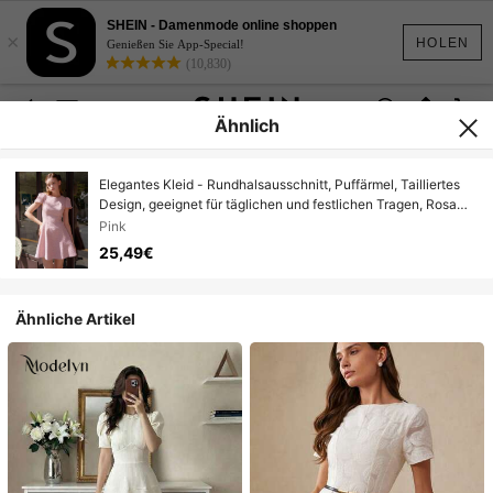
SHEIN - Damenmode online shoppen
×
HOLEN
Genießen Sie App-Special!
(10,830)
Ähnlich
Elegantes Kleid - Rundhalsausschnitt, Puffärmel, Tailliertes
Design, geeignet für täglichen und festlichen Tragen, Rosa
Sommer
Pink
25,49€
Ähnliche Artikel