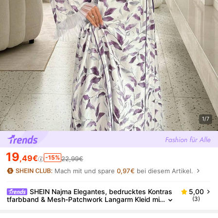
1/7
19
,49€
-15%
22,99€
Mach mit und spare
0,97€
bei diesem Artikel.
SHEIN Najma Elegantes, bedrucktes Kontras
5,00
tfarbband & Mesh-Patchwork Langarm Kleid mi
(3)
t Taillenbindung im arabischen Stil für Frauen