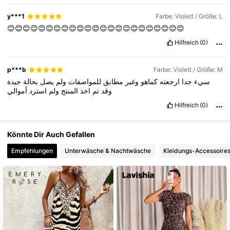
594K Follower
4,85
y***1
Farbe: Violett / Größe: L
😊😊😊😊😊😊😊😊😊😊😊😊😊😊😊😊😊😊😊😊😊😊😊
Hilfreich
(0)
594K Follower
4,85
p***b
Farbe: Violett / Größe: M
سيء
جدا
ارجعته
كماهو
وغير
مطابق
للمواصفات
ولم
يصل
بحالة
جيدة
وقد
تم
اخذ
المنتج
ولم
استرد
أموالي
Hilfreich
(0)
Könnte Dir Auch Gefallen
Empfehlungen
Unterwäsche & Nachtwäsche
Kleidungs-Accessoire