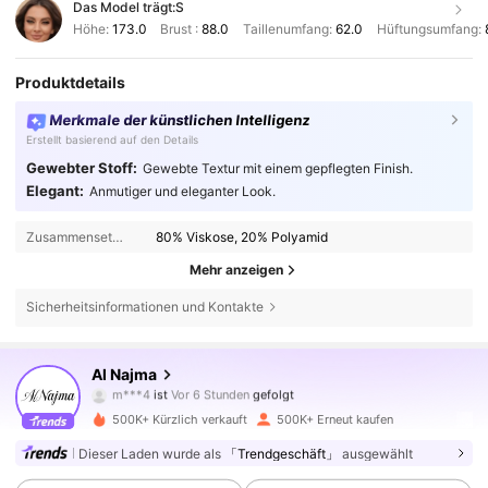
Das Model trägt:
S
Höhe:
173.0
Brust :
88.0
Taillenumfang:
62.0
Hüftungsumfang:
Produktdetails
Merkmale der künstlichen Intelligenz
Erstellt basierend auf den Details
Gewebter Stoff:
Gewebte Textur mit einem gepflegten Finish.
Elegant:
Anmutiger und eleganter Look.
Zusammensetzung:
80% Viskose, 20% Polyamid
Mehr anzeigen
Sicherheitsinformationen und Kontakte
594K Follower
4,85
Al Najma
m***4
ist
Vor 6 Stunden
gefolgt
k***2
ist am Durchsuchen
594K Follower
4,85
500K+ Kürzlich verkauft
500K+ Erneut kaufen
Dieser Laden wurde als
「Trendgeschäft」
ausgewählt
594K Follower
4,85