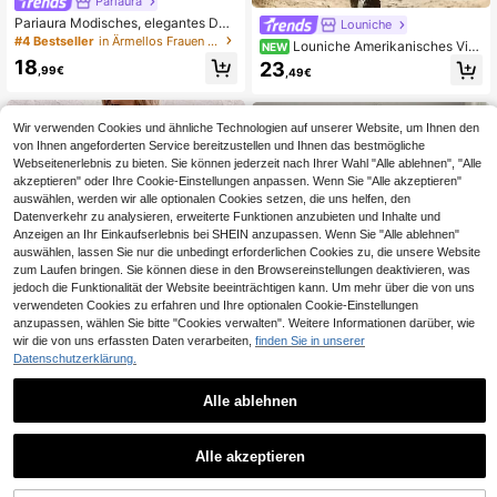
Pariaura
Pariaura Modisches, elegantes Da
Louniche
men-Kleid mit Taillendruck
#4 Bestseller
in Ärmellos Frauen Midikleider
Louniche Amerikanisches Vint
NEW
age-Maxikleid im Western-Stil für D
18
23
,99€
,49€
amen, einfarbig, Henley-V-Ausschn
itt, Knopfleiste vorne, lange Ärmel, l
ocker fallend, mit Seitenschlitz, läss
iges Strickkleid, Boho, für Urlaub, S
Wir verwenden Cookies und ähnliche Technologien auf unserer Website, um Ihnen den
chulanfang, Lehrertag und Thanksg
von Ihnen angeforderten Service bereitzustellen und Ihnen das bestmögliche
iving
Webseitenerlebnis zu bieten. Sie können jederzeit nach Ihrer Wahl "Alle ablehnen", "Alle
akzeptieren" oder Ihre Cookie-Einstellungen anpassen. Wenn Sie "Alle akzeptieren"
auswählen, werden wir alle optionalen Cookies setzen, die uns helfen, den
Datenverkehr zu analysieren, erweiterte Funktionen anzubieten und Inhalte und
Anzeigen an Ihr Einkaufserlebnis bei SHEIN anzupassen. Wenn Sie "Alle ablehnen"
auswählen, lassen Sie nur die unbedingt erforderlichen Cookies zu, die unsere Website
zum Laufen bringen. Sie können diese in den Browsereinstellungen deaktivieren, was
jedoch die Funktionalität der Website beeinträchtigen kann. Um mehr über die von uns
verwendeten Cookies zu erfahren und Ihre optionalen Cookie-Einstellungen
anzupassen, wählen Sie bitte "Cookies verwalten". Weitere Informationen darüber, wie
wir die von uns erfassten Daten verarbeiten,
finden Sie in unserer
Datenschutzerklärung.
Alle ablehnen
19
4
SHEIN Clasi Damen Lässiges Ärmell
Rafferiza
oses Midi-Kleid mit Blumenmuster u
16
Alle akzeptieren
Rafferiza Elegantes Blumenprint-Kl
,49€
nd Rundhalsausschnitt für den Urla
eid mit quadratischem Ausschnitt, R
23
ub
,75€
üschensaum, Rüschenärmel, Perlkn