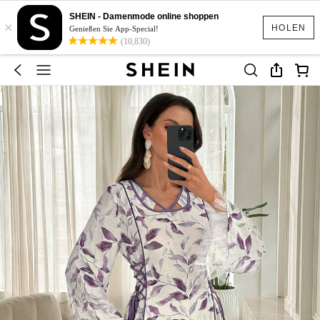
SHEIN - Damenmode online shoppen
×
HOLEN
Genießen Sie App-Special!
(10,830)