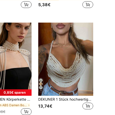
5,38€
in Frauen Schulter Kette
4
0,85€ sparen
ssoire, geeignet für Ballkleider von Königinnen, passend zu formellen Anzügen um königliche Eleganz zu zeigen
DEKUNER 1 Stück hochwertige, luxuriöse Perlencamisole mit mehreren Lagen, handgefertigte, geknotete, modische, sexy Perlenkörperkette für Frauen
in ABS Damen Body Chain Top
13,74€
08€