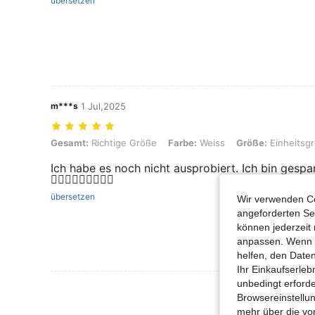
übersetzen
m***s
1 Jul,2025
Gesamt: Richtige Größe, Farbe: Weiss, Größe: Einheitsgröße
Gesamt:
Richtige Größe
Farbe:
Weiss
Größe:
Einheitsg
Ich habe es noch nicht ausprobiert. Ich bin gespan
👍🏼🌺🌺🌺🌺🌺🌺🌺
übersetzen
Wir verwenden Co
angeforderten Ser
können jederzeit 
anpassen. Wenn Si
helfen, den Date
Ihr Einkaufserle
unbedingt erford
Mehr Bewertung
Browsereinstellun
mehr über die vo