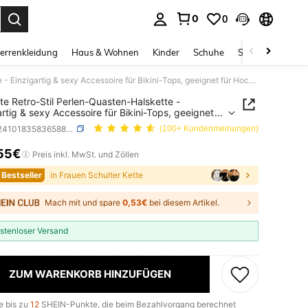
0
0
ess Enter to select.
errenkleidung
Haus & Wohnen
Kinder
Schuhe
Schmuck & Acces
Elegante Retro-Stil Perlen-Quasten-Halskette - Einzigartig & sexy Accessoire für Bikini-Tops, geeignet für Hochzeiten und Partys
te Retro-Stil Perlen-Quasten-Halskette -
artig & sexy Accessoire für Bikini-Tops, geeignet
chzeiten und Partys
SKU: sj2410183583658868
(100+ Kundenmeinungen)
55€
ICE AND AVAILABILITY
Preis inkl. MwSt. und Zöllen
 Bestseller
in Frauen Schulter Kette
Mach mit und spare
0,53€
bei diesem Artikel.
stenloser Versand
ZUM WARENKORB HINZUFÜGEN
e bis zu
12
SHEIN-Punkte, die beim Bezahlvorgang berechnet