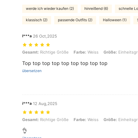
werde ich wieder kaufen (2)
hinreißend (6)
schnelle Lo
klassisch (2)
passende Outfits (2)
Halloween (1)
l***a
26 Oct,2025
Gesamt: Richtige Größe, Farbe: Weiss, Größe: Einheitsgröße
Gesamt:
Richtige Größe
Farbe:
Weiss
Größe:
Einheitsg
Top top top top top top top top top
übersetzen
i***a
12 Aug,2025
Gesamt: Richtige Größe, Farbe: Weiss, Größe: Einheitsgröße
Gesamt:
Richtige Größe
Farbe:
Weiss
Größe:
Einheitsg
👌