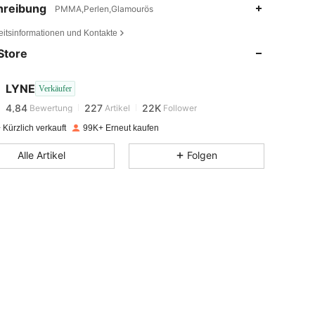
hreibung
PMMA,Perlen,Glamourös
4,84
227
22K
eitsinformationen und Kontakte
Store
4,84
227
22K
LYNE
Verkäufer
4,84
227
22K
Bewertung
Artikel
Follower
n***0
bezahlt
Vor 1 Tag
Kürzlich verkauft
99K+ Erneut kaufen
4,84
227
22K
Alle Artikel
Folgen
4,84
227
22K
4,84
227
22K
4,84
227
22K
4,84
227
22K