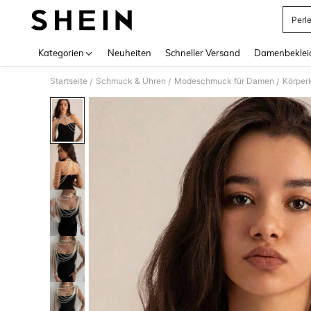
Perle
Use up 
Kategorien
Neuheiten
Schneller Versand
Damenbeklei
Startseite
Schmuck & Uhren
Modeschmuck für Damen
Körper
/
/
/