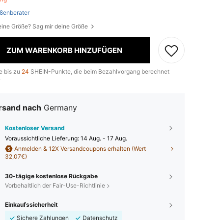
ßenberater
eine Größe? Sag mir deine Größe
ZUM WARENKORB HINZUFÜGEN
e bis zu
24
SHEIN-Punkte, die beim Bezahlvorgang berechnet
.
rsand nach
Germany
Kostenloser Versand
Voraussichtliche Lieferung:
14 Aug. - 17 Aug.
Anmelden & 12X Versandcoupons erhalten (Wert
32,07€)
30-tägige kostenlose Rückgabe
Vorbehaltlich der Fair-Use-Richtlinie
Einkaufssicherheit
Sichere Zahlungen
Datenschutz