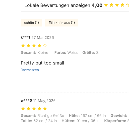
Lokale Bewertungen anzeigen
4,00
schön (1)
fällt klein aus (1)
k***t
27 Mar,2026
Gesamt: Kleiner, Farbe: Weiss, Größe: S
Gesamt:
Kleiner
Farbe:
Weiss
Größe:
S
Pretty but too small
übersetzen
w***0
11 May,2026
Gesamt: Richtige Größe, Höhe: 167 cm / 66 in, Gewicht: 54 kg / 119 lb
Gesamt:
Richtige Größe
Höhe:
167 cm / 66 in
Gewicht:
Taille:
62 cm / 24 in
Hüften:
91 cm / 36 in
Körperform:
S