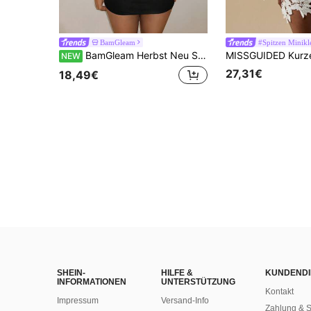
BamGleam
#Spitzen Minikl
BamGleam Herbst Neu Sexy Drapierter Ausschnitt Tiefer V-Ausschnitt Wasserfallkragen Kleid für Frauen, Sexy Rückenfrei Blütenärmel Figurbetonendes Bodycon Minikleid für Party, Nachtclub, Date
NEW
27,31€
18,49€
SHEIN-
HILFE &
KUNDENDI
INFORMATIONEN
UNTERSTÜTZUNG
Kontakt
Impressum
Versand-Info
Zahlung & S