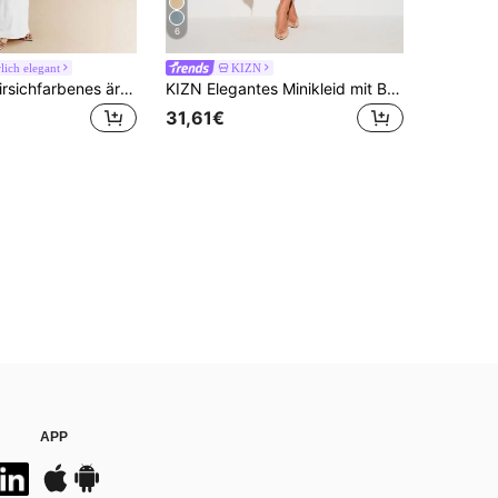
6
ich elegant
KIZN
SHEIN BAE Pfirsichfarbenes ärmelloses Bodycon-Minikleid mit Ausschnitt und asymmetrischem Schnitt, elegantes Maxikleid für den Urlaub, den Strand, Hochzeitsgäste
KIZN Elegantes Minikleid mit Ballonärmeln, Kragen-Detail und geraffter Passform für Abendpartys
31,61€
APP