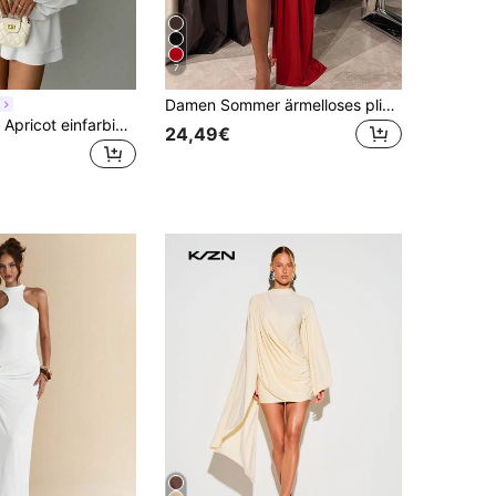
7
Damen Sommer ärmelloses plissiertes Bodycon Minikleid, sexy & elegantes kurzes Cocktailkleid Rot
h
Aloruh Damen Apricot einfarbiges Mini-Kleid, Langarm A-Linie Kleiderdesign, Partykleid, Datekleid, Nachmittagsteekleid, Herbst/Winter
24,49€