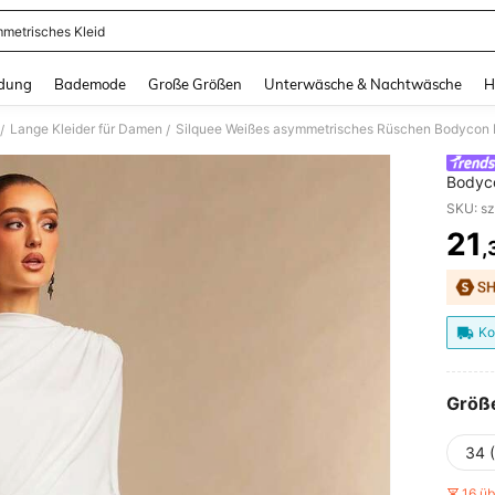
metrisches Kleid
and down arrow keys to navigate search Zuletzt gesucht and Suche und Finde. Pr
dung
Bademode
Große Größen
Unterwäsche & Nachtwäsche
H
Lange Kleider für Damen
/
/
Bodyco
Valent
SKU: s
Party,
21
,
PR
Ko
Größ
34 
16 ü