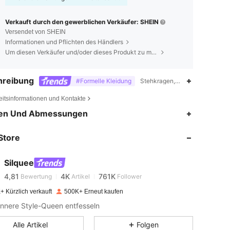
Verkauft durch den gewerblichen Verkäufer: SHEIN
Versendet von SHEIN
Informationen und Pflichten des Händlers
Um diesen Verkäufer und/oder dieses Produkt zu melden
hreibung
#Formelle Kleidung
Stehkragen,Gerafft,Drapiert ,
eitsinformationen und Kontakte
en Und Abmessungen
4,81
4K
761K
Store
4,81
4K
761K
Silquee
4,81
4K
761K
Bewertung
Artikel
Follower
+ Kürzlich verkauft
500K+ Erneut kaufen
innere Style-Queen entfesseln
4,81
4K
761K
Alle Artikel
Folgen