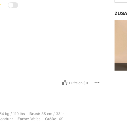
ZUSA
Hilfreich (0)
s, Brust: 85 cm / 33 in, Taille: 62 cm / 24 in, Hüften: 91 cm / 36 in, Körperform: 
54 kg / 119 lbs
Brust:
85 cm / 33 in
anduhr
Farbe:
Weiss
Größe:
XS