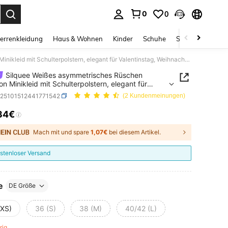
0
0
ess Enter to select.
errenkleidung
Haus & Wohnen
Kinder
Schuhe
Schmuck & Acces
Silquee Weißes asymmetrisches Rüschen Bodycon Minikleid mit Schulterpolstern, elegant für Valentinstag, Weihnachten, Date, Ausflug, Nachtclub-Party, Cocktail-Party, romantisches Date, Mädelsabend
Silquee Weißes asymmetrisches Rüschen
n Minikleid mit Schulterpolstern, elegant für
instag, Weihnachten, Date, Ausflug, Nachtclub-
z25101512441771542
(2 Kundenmeinungen)
 Cocktail-Party, romantisches Date, Mädelsabend
34€
ICE AND AVAILABILITY
Mach mit und spare
1,07€
bei diesem Artikel.
stenloser Versand
e
DE Größe
(XS)
36 (S)
38 (M)
40/42 (L)
brig