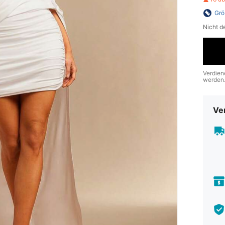
Grö
Nicht d
Verdien
werden
Ve