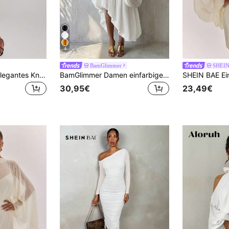
4
BamGlimmer
SHEI
NYA SZN Damen elegantes Knielanges Kleid mit hohem Kragen, plissiert und figurbetont, Sommer
BamGlimmer Damen einfarbiges langes Modekleid mit Rundhalsausschnitt, Fledermausärmeln und asymmetrischem Saum
30,95€
23,49€