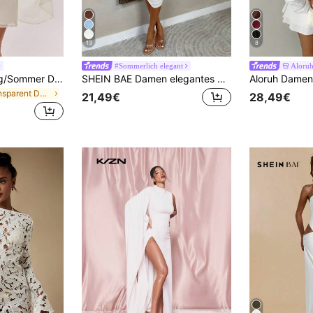
13
8
#Sommerlich elegant
Aloru
SHEIN BAE Frühling/Sommer Damen Aprikose Weiß Langarm Halbhals Rückenfrei A-Linie Chiffon Minimalistisches Minikleid, Weißes Kleid, Elegantes Kleid, Einfaches Alltagskleid, Urlaubskleid
SHEIN BAE Damen elegantes gerafftes Mesh-Midikleid mit Langarm, figurbetonend, für Dates, Bälle
in Transparent Damen Minikleider
21,49€
28,49€