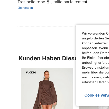
Tres belle robe 👗 , taille parfaitement
übersetzen
Wir verwenden Co
angeforderten Ser
können jederzeit 
anpassen. Wenn Si
helfen, den Date
Kunden Haben Diese Artikel A
Ihr Einkaufserle
unbedingt erford
Browsereinstellun
mehr über die vo
anzupassen, wähle
erfassten Daten 
Cookies verw