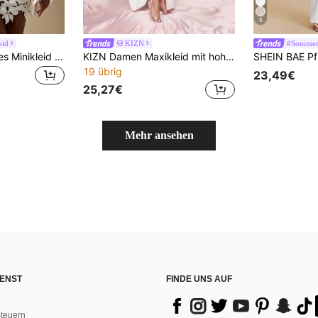
5
eid
KIZN
#Sommerl
MISSGUIDED Kurzes Minikleid mit floraler Spitze und langen Ärmeln, Feiertagsparty, Hochzeitsempfang, elegant, bohemian, Häkelarbeit, Herbst-Winter Gelegenheitskleid mit Ausschnitten
KIZN Damen Maxikleid mit hohem Kragen, extremer Drapierung, einem Ärmel, Schlitz vorne, für Abendveranstaltungen und formelle Anlässe, asymmetrisch, bodenlang, weiß
19 übrig
23,49€
25,27€
Mehr ansehen
ENST
FINDE UNS AUF
teuern