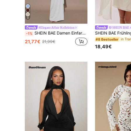
8
#Elegant Affair Kollektion
SHEIN BAE
SHEIN BAE Damen Einfarbiges, modisch gestaltetes, figurbetontes, elegantes Sommerkleid
-1%
#8 Bestseller
21,77€
21,99€
18,49€