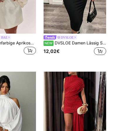
N BAE
DVSLOE
SHEIN BAE Einfarbige Aprikose Puffärmel Tencel Bluse & Bandeau A-Linie Exquisites Mini-Kleid, Elegantes Mini-Kleid, Partykleid, Geburtstags-Kleid, Cocktailkleid
DVSLOE Damen Lässig Schwarzes Langarm Herbst Winter Midi Kleid, Denim Rohkanten Saum V-Ausschnitt Metallknopf Bodycon Kleid für Pendeln, Alltag & Ausgehen
NEW
12,02€