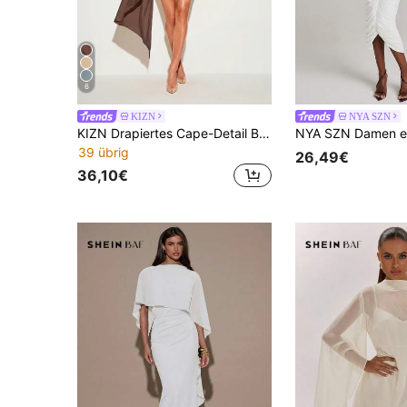
6
KIZN
NYA SZN
KIZN Drapiertes Cape-Detail Ballonärmel Mini-Kleid mit Stehkragen und gerafftem Seitenpanel
39 übrig
26,49€
36,10€