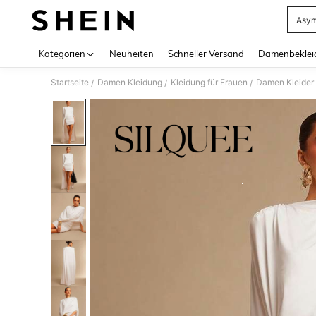
Asym
Use up 
Kategorien
Neuheiten
Schneller Versand
Damenbeklei
Startseite
Damen Kleidung
Kleidung für Frauen
Damen Kleider
/
/
/