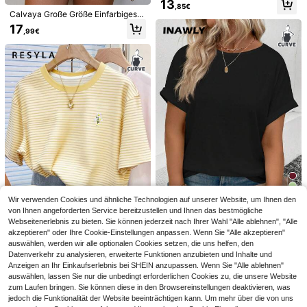
13
,85€
hirt, Große Größen Damen T-Shirt
Calvaya Große Größe Einfarbiges T
mit Schlitz-Saum
-shirt Mit Spitzenverzierung Und T
17
,99€
extur
8
Auralis
8
Auralis Damen Große Größen Einfar
biges Trägertop mit Schleife, vielsei
21
Linhara Große Größen Kontrastfarb
,28€
tig tragbar für den täglichen Gebrau
en Blatt Muster Ausgeschnittener K
#1 Bestseller
in Lang Blusen in Übergröße
ch
ragen Kurzarm Hemd
(1000+)
13
,85€
Wir verwenden Cookies und ähnliche Technologien auf unserer Website, um Ihnen den
11
von Ihnen angeforderten Service bereitzustellen und Ihnen das bestmögliche
Webseitenerlebnis zu bieten. Sie können jederzeit nach Ihrer Wahl "Alle ablehnen", "Alle
INAWLY Damen Große Größen Läss
6
iges loses Rundhals T-Shirt, Somm
akzeptieren" oder Ihre Cookie-Einstellungen anpassen. Wenn Sie "Alle akzeptieren"
#1 Bestseller
in Taste T-Shirts in Übergröße
er
auswählen, werden wir alle optionalen Cookies setzen, die uns helfen, den
Resyla Gestreifter Digitaldruck, Gä
13
,36€
Datenverkehr zu analysieren, erweiterte Funktionen anzubieten und Inhalte und
nseblümchen-Stickerei modisches
13
,99€
Anzeigen an Ihr Einkaufserlebnis bei SHEIN anzupassen. Wenn Sie "Alle ablehnen"
minimalistisches Damen Regular-Fi
t Rundhals T-Shirt, Geschenk für Fr
auswählen, lassen Sie nur die unbedingt erforderlichen Cookies zu, die unsere Website
eunde
zum Laufen bringen. Sie können diese in den Browsereinstellungen deaktivieren, was
jedoch die Funktionalität der Website beeinträchtigen kann. Um mehr über die von uns