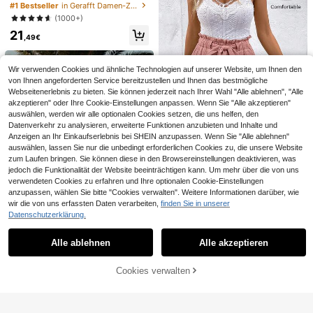
er
anzen Muster Crop Bandeau Top u
#1 Bestseller
in Gerafft Damen-Zweiteiler
nd weite Hose Mode 2-teiliges Set
(1000+)
21
,49€
Wir verwenden Cookies und ähnliche Technologien auf unserer Website, um Ihnen den
von Ihnen angeforderten Service bereitzustellen und Ihnen das bestmögliche
Webseitenerlebnis zu bieten. Sie können jederzeit nach Ihrer Wahl "Alle ablehnen", "Alle
akzeptieren" oder Ihre Cookie-Einstellungen anpassen. Wenn Sie "Alle akzeptieren"
auswählen, werden wir alle optionalen Cookies setzen, die uns helfen, den
Datenverkehr zu analysieren, erweiterte Funktionen anzubieten und Inhalte und
Anzeigen an Ihr Einkaufserlebnis bei SHEIN anzupassen. Wenn Sie "Alle ablehnen"
auswählen, lassen Sie nur die unbedingt erforderlichen Cookies zu, die unsere Website
zum Laufen bringen. Sie können diese in den Browsereinstellungen deaktivieren, was
SHEIN Frenchy Festes Cami Spitze
Dekor Textur Jacquard Top & Papie
jedoch die Funktionalität der Website beeinträchtigen kann. Um mehr über die von uns
#3 Bestseller
in Mit Gürtel Damen-Zweiteiler
rtüte Taille Gürtel Grün Shorts
verwendeten Cookies zu erfahren und Ihre optionalen Cookie-Einstellungen
19
,79€
anzupassen, wählen Sie bitte "Cookies verwalten". Weitere Informationen darüber, wie
wir die von uns erfassten Daten verarbeiten,
finden Sie in unserer
Datenschutzerklärung.
Ähnliche vorrätige Artikel anzeigen
Alle ansehen
22
Alle ablehnen
Alle akzeptieren
Sorry, dieses Produkt ist ausverkauft.
Aloruh
Cookies verwalten
AUSVERKAUFT
Aloruh Damen einfarbiges halbtran
sparentes asymmetrisches Neck T
#2 Bestseller
in Transparent Damen-Zweiteiler
op und langer Rock Zweiteiler Set,
20
geeignet für Strandurlaub
,49€