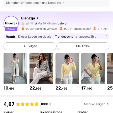
Sicherheitsinformationen und Kontakte
3M Follower
4,77
Elenzga
g***l
ist
Vor 10 Minuten
gefolgt
k***8
ist am Durchsuchen
999K+ Kürzlich verkauft
999K+ Erneut kaufen
11% Anstieg
3M Follower
4,77
Dieser Laden wurde als
「Trendgeschäft」
ausgewählt
Folgen
Alle Artikel
3M Follower
4,77
3M Follower
4,77
3M Follower
4,77
19
22
22
17
25
,49€
,99€
,49€
,49€
3M Follower
4,77
4,87
(1000+)
Mehr anzeigen
Kleiner
Richtige Größe
Größer