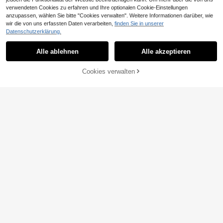
8
verwendeten Cookies zu erfahren und Ihre optionalen Cookie-Einstellungen
#Strick Essentials
anzupassen, wählen Sie bitte "Cookies verwalten". Weitere Informationen darüber, wie
Easowa Urlaubs-Lässig einfarbiger
wir die von uns erfassten Daten verarbeiten,
finden Sie in unserer
8
Ausschnitt-Schnürung Strickjacke,
(1000+)
Datenschutzerklärung.
Country-Konzert-Konzert Frauen R
13
Ella Vita
ave Top Rave Sommer für Frauen S
,99€
Alle ablehnen
Alle akzeptieren
Damen Frühling/Herbst Lässig Mod
ommer Tops
e Einfarbig Rundhals Langarm Tailli
21
,73€
ert Strick-Cardigan Herbst
ZUM WARENKORB
Cookies verwalten
JETZT EINKAUFEN
HINZUFÜGEN
10
GLAMMY Sommer Badeanzug Cov
15
er-Up, Damen süßes reinweißes Str
#3 Bestseller
in Damen Strickoberteile
ickoberteil mit asymmetrischem Sa