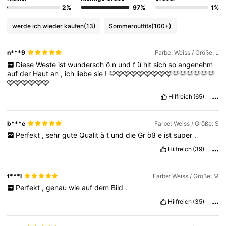
3M Follower
4,77
2%
97%
1%
werde ich wieder kaufen
(13)
Sommeroutfits
(100+)
3M Follower
4,77
n***9
Farbe: Weiss / Größe: L
Diese
Weste
ist
wundersch
ö
n
und
f
ü
hlt
sich
so
angenehm
3M Follower
4,77
auf
der
Haut
an
,
ich
liebe
sie
!
🩷🩷🩷🩷🩷🩷🩷🩷🩷🩷🩷🩷🩷🩷🩷
🩷🩷🩷🩷🩷🩷
Hilfreich
(65)
3M Follower
4,77
b***e
Farbe: Weiss / Größe: S
Perfekt
,
sehr
gute
Qualit
ä
t
und
die
Gr
öß
e
ist
super
.
3M Follower
4,77
Hilfreich
(39)
t***l
Farbe: Weiss / Größe: M
Perfekt
,
genau
wie
auf
dem
Bild
.
Hilfreich
(35)