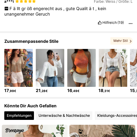
a***i
Farbe: Weiss / Größe: L
F
ä
llt
gr
öß
engerecht
aus
,
gute
Qualit
ä
t
,
kein
unangenehmer
Geruch
Hilfreich
(19)
Zusammenpassende Stile
Mehr Stil
, Das könnte Ihnen auch gefallen
, Du Darfst Lieben
, Vielleicht gefällt dir
, Sätze
17
21
16
18
15
,99€
,28€
,49€
,31€
,
Könnte Dir Auch Gefallen
Empfehlungen
Unterwäsche & Nachtwäsche
Kleidungs-Accessoire