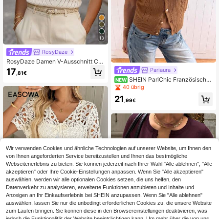
13
RosyDaze
RosyDaze Damen V-Ausschnitt Ca
p-Ärmel Hohlstrick Top, lässig gew
Pariaura
17
,81€
ebte Wolle Sommer, elegantes Urlau
SHEIN PariChic Französischer
NEW
bs-, Brunch-Top, Aprikose, Beige, S
lässiger Stil figurbetonter Rundhals
40 übrig
ommer
Kurzarm Strick-Cardigan mit Metall
21
knöpfen, Zopfmuster, Mokka Frühli
,99€
ng/Herbst
Wir verwenden Cookies und ähnliche Technologien auf unserer Website, um Ihnen den
von Ihnen angeforderten Service bereitzustellen und Ihnen das bestmögliche
Webseitenerlebnis zu bieten. Sie können jederzeit nach Ihrer Wahl "Alle ablehnen", "Alle
akzeptieren" oder Ihre Cookie-Einstellungen anpassen. Wenn Sie "Alle akzeptieren"
auswählen, werden wir alle optionalen Cookies setzen, die uns helfen, den
Datenverkehr zu analysieren, erweiterte Funktionen anzubieten und Inhalte und
Anzeigen an Ihr Einkaufserlebnis bei SHEIN anzupassen. Wenn Sie "Alle ablehnen"
auswählen, lassen Sie nur die unbedingt erforderlichen Cookies zu, die unsere Website
zum Laufen bringen. Sie können diese in den Browsereinstellungen deaktivieren, was
jedoch die Funktionalität der Website beeinträchtigen kann. Um mehr über die von uns