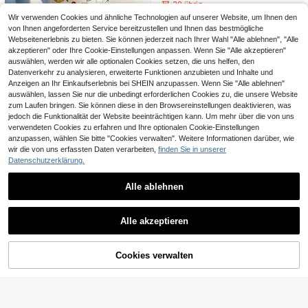
e, korrosionsbeständiger Küchenco
30 übrig
eckungen
ntainer mit luftdichtem Deckel, geei
Wir verwenden Cookies und ähnliche Technologien auf unserer Website, um Ihnen den
2
gnet für Sesamöl, Essig und Soßen
,94€
von Ihnen angeforderten Service bereitzustellen und Ihnen das bestmögliche
- bleifrei, perfekt zum Kochen und
Webseitenerlebnis zu bieten. Sie können jederzeit nach Ihrer Wahl "Alle ablehnen", "Alle
Dekorieren
akzeptieren" oder Ihre Cookie-Einstellungen anpassen. Wenn Sie "Alle akzeptieren"
auswählen, werden wir alle optionalen Cookies setzen, die uns helfen, den
1 Stück Vintage Zitronenmuster Ker
Datenverkehr zu analysieren, erweiterte Funktionen anzubieten und Inhalte und
amik Ölflasche, handbemalte Zitron
14 übrig
Anzeigen an Ihr Einkaufserlebnis bei SHEIN anzupassen. Wenn Sie "Alle ablehnen"
enblatt Gewürzflasche, geeignet fü
19
auswählen, lassen Sie nur die unbedingt erforderlichen Cookies zu, die unsere Website
r Olivenölflasche, Sojasauce Flasc
,05€
he oder Öldispenser; geeignet für H
zum Laufen bringen. Sie können diese in den Browsereinstellungen deaktivieren, was
otel und Restaurant; auslaufsicher
jedoch die Funktionalität der Website beeinträchtigen kann. Um mehr über die von uns
0,06€ sparen
und tropffrei; exquisites Geschenk
verwendeten Cookies zu erfahren und Ihre optionalen Cookie-Einstellungen
anzupassen, wählen Sie bitte "Cookies verwalten". Weitere Informationen darüber, wie
1 Stück Snacktüten-Verschließer, in
tegrierte magnetische USB-aufladb
wir die von uns erfassten Daten verarbeiten,
finden Sie in unserer
27 übrig
are Batterie, tragbare Mini-Verschli
Datenschutzerklärung.
3
eßmaschine, handbeteniges Kunsts
,82€
-1%
3,88€
toff-Verschließwerkzeug, geeignet
Alle ablehnen
für Kartoffelchipstüten, Kekstüten,
1 Stück Glas Ölflasche, 500ml/700
Snacktüten, 16W Leistung, geeigne
ml/900ml großes Fassungsvermög
18 übrig
Ähnliche vorrätige Artikel anzeigen
Alle ansehen
t für Zuhause, Reisen und Camping
en mit Messeskala, glattes Ausgieß
100 Stück Einweg-Lebensmittelhal
9
Alle akzeptieren
en ohne Tropfen, Küchen-Haushalt
,92€
tungsfolien-Abdeckungen, Duschh
2
Sorry, dieses Produkt ist ausverkauft.
sflasche für flüssige Sojasoße, Essi
,67€
aube, Mehrzweck-Einweg-Schrum
g usw. Weihnachtsdekoration (Blas
pfbeutel, Einweg-Schuhüberzüge,
enfolie & Kraftpapierverpackung)
verdickte Küchen-Lebensmittelhalt
Cookies verwalten
AUSVERKAUFT
ungsfolie, Haushalts-Kühlschrank-
Lebensmittelhaltungs-Abdeckunge
n, elastische dehnbare Abdeckunge
n