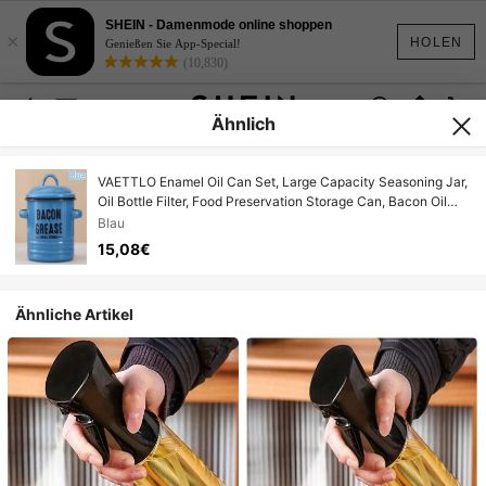
SHEIN - Damenmode online shoppen
×
HOLEN
Genießen Sie App-Special!
(10,830)
Ähnlich
VAETTLO Enamel Oil Can Set, Large Capacity Seasoning Jar,
Oil Bottle Filter, Food Preservation Storage Can, Bacon Oil
Can, Can Withstand High Temperatures And Be Placed
Blau
Directly Over Fire, Outdoor Cooking Gear, Perfect For
15,08€
Handmade
Ähnliche Artikel