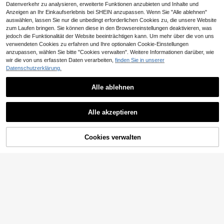
uchstaben Grafik,
16
Datenverkehr zu analysieren, erweiterte Funktionen anzubieten und Inhalte und
,82€
Anzeigen an Ihr Einkaufserlebnis bei SHEIN anzupassen. Wenn Sie "Alle ablehnen"
auswählen, lassen Sie nur die unbedingt erforderlichen Cookies zu, die unsere Website
zum Laufen bringen. Sie können diese in den Browsereinstellungen deaktivieren, was
jedoch die Funktionalität der Website beeinträchtigen kann. Um mehr über die von uns
verwendeten Cookies zu erfahren und Ihre optionalen Cookie-Einstellungen
anzupassen, wählen Sie bitte "Cookies verwalten". Weitere Informationen darüber, wie
wir die von uns erfassten Daten verarbeiten,
finden Sie in unserer
Datenschutzerklärung.
EverLounge
Alle ablehnen
EverLounge Herren Schlafanzug S
Ähnliche vorrätige Artikel anzeigen
et aus Satin Hemd und Shorts mit z
Alle ansehen
#5 Bestseller
in Kragen Herren Loungewear-Sets
Provexi
ufälligem Polka Punkt Muster
18
Alle akzeptieren
SHEIN Provexi 2 Stücke Herren ges
,76€
Sorry, dieses Produkt ist ausverkauft.
treifter Muster Rundhals Kurzarm-T
#4 Bestseller
in Leinwandbindung Herren Loungewear-Sets
Fansphere
op & Shorts Pyjama Set
14
Tetris™ X SHEIN Herren Loose Fit R
,61€
Cookies verwalten
AUSVERKAUFT
undhals Kurzarm T-Shirt und Short
15
,67€
s Pyjama Set, Design
#5 Bestseller
in Glattstrick (ohne Streckwerk) Herren Loungewear
36 übrig
SHEIN Herren Schlafanzug Set mit
Buchstaben Grafik
#5 Bestseller
#5 Bestseller
in Glattstrick (ohne Streckwerk) Herren Loungewear
in Glattstrick (ohne Streckwerk) Herren Loungewear
36 übrig
36 übrig
16
,49€
#5 Bestseller
in Glattstrick (ohne Streckwerk) Herren Loungewear
36 übrig