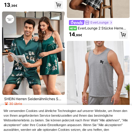
d Shorts Loungewear Set
13
,36€
EverLounge
EverLounge 2 Stücke Herren
NEW
Outfit Set aus Kontrast Karo Hemd
14
,99€
und Shorts für Zuhause
6
Provexi
SHEIN Provexi Herren Karierter Sch
10
lafanzug Set / Pyjama Set
15
,99€
SHEIN Kariertes Muster Herren Kur
zarm-und Shorts Homewear Set
14
,84€
SHEIN Herren Seidenähnliches Set
aus Kurzarm-Shirt und Shorts als P
30 übrig
yjama für Zuhause, passende Outfit
17
Wir verwenden Cookies und ähnliche Technologien auf unserer Website, um Ihnen den
s für Paare
,99€
von Ihnen angeforderten Service bereitzustellen und Ihnen das bestmögliche
Webseitenerlebnis zu bieten. Sie können jederzeit nach Ihrer Wahl "Alle ablehnen", "Alle
akzeptieren" oder Ihre Cookie-Einstellungen anpassen. Wenn Sie "Alle akzeptieren"
Manfinity Männer Pyjama Set mit B
auswählen, werden wir alle optionalen Cookies setzen, die uns helfen, den