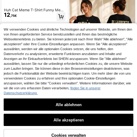
Huh Cat Meme T-Shirt Funny Mem
12
e T-Shirt
,75€
Wir verwenden Cookies und ähnliche Technologien auf unserer Website, um Ihnen den
von Ihnen angeforderten Service bereitzustellen und Ihnen das bestmögliche
Webseitenerlebnis zu bieten. Sie können jederzeit nach Ihrer Wahl "Alle ablehnen", "Alle
akzeptieren" oder Ihre Cookie-Einstellungen anpassen. Wenn Sie "Alle akzeptieren"
auswählen, werden wir alle optionalen Cookies setzen, die uns helfen, den
Datenverkehr zu analysieren, erweiterte Funktionen anzubieten und Inhalte und
Anzeigen an Ihr Einkaufserlebnis bei SHEIN anzupassen. Wenn Sie "Alle ablehnen"
auswählen, lassen Sie nur die unbedingt erforderlichen Cookies zu, die unsere Website
2026 Off Campus Briar Dean Di Lau
zum Laufen bringen. Sie können diese in den Browsereinstellungen deaktivieren, was
14
rentis 66 Grafik Unisex Shirt Herren
,59€
jedoch die Funktionalität der Website beeinträchtigen kann. Um mehr über die von uns
Damen 100% Baumwolle O-Aussch
verwendeten Cookies zu erfahren und Ihre optionalen Cookie-Einstellungen
nitt Retro Eishockey Trikot T-Shirt
anzupassen, wählen Sie bitte "Cookies verwalten". Weitere Informationen darüber, wie
wir die von uns erfassten Daten verarbeiten,
finden Sie in unserer
Datenschutzerklärung.
Alle ablehnen
0,50€ sparen
Ästhetisches Muster Modisches T-
Alle akzeptieren
12
Shirt Große Größe Baumwolle Herre
,51€
-3%
13,01€
n 2026 Sommer "Ich habe meine Ju
ngfräulichkeit nicht verloren, weil ic
h sie nie verlieren werde"
ZUM WARENKORB
Cookies verwalten
JETZT EINKAUFEN