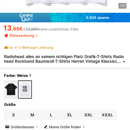
1/4
0,03€ sparen
13
,65€
13,68€
Keine zusätzlichen Zölle
Preissenkung
vsl. 4-5 Werktage Lieferung
Radiohead alles an seinem richtigen Platz Grafik-T-Shirts Radio
head Rockband Baumwoll-T-Shirts Herren Vintage Klassisc
he T-Shirts Unisex Y2K
Farbe: Weiss
Größe
S
M
L
XL
XXL
XXXL
Größenberater
Meine Größe finden