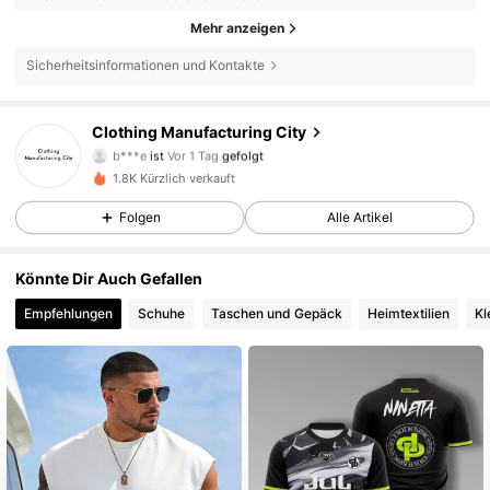
Mehr anzeigen
Sicherheitsinformationen und Kontakte
Clothing Manufacturing City
54 Follower
4,50
b***e
ist
Vor 1 Tag
gefolgt
1.8K Kürzlich verkauft
54 Follower
4,50
Folgen
Alle Artikel
54 Follower
4,50
Könnte Dir Auch Gefallen
54 Follower
4,50
Empfehlungen
Schuhe
Taschen und Gepäck
Heimtextilien
Kl
54 Follower
4,50
54 Follower
4,50
54 Follower
4,50