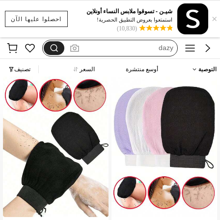
motf
شيـن - تسوقوا ملابس النساء أونلاين
×
فستان يخفي الكرش
احصلوا عليها الآن
استمتعوا بعروض التطبيق الحصرية!
(10,830)
dazy
فستان اكمام طويله
بيجامات شتوية مقاس كبير
التوصية
أوسع منتشرة
السعر
تصنيف
motf