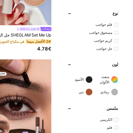
نوع
قلم حواجب
SHEGLAM
مسحوق حواجب
كريم حواجب
2# الأفضل مبيعا
في مكياج العيون
4.78€
جل حواجب
لون
متعدد
الأسود
الألوان
رمادي
بني
ملمس
الكريمي
قلم