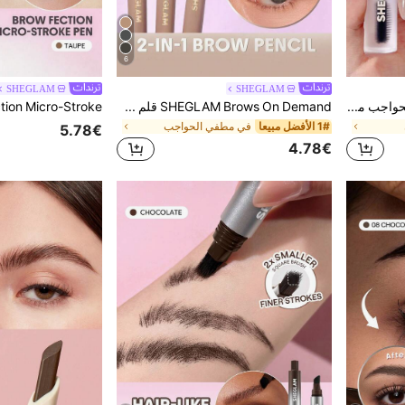
6
SHEGLAM
SHEGLAM
SHEGLAM Set Me Up جل الحواجب محدد ماركة تجميل ومكياج للنساء والفتيات
SHEGLAM Brows On Demand قلم حواجب 2 في 1-Taupe محدد ماركة تجميل ومكياج للنساء والفتيات
1# الأفضل مبيعا
في مطفي الحواجب
5.78€
4.78€