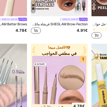
8
6
SHEGLAM
SHEGLAM
SHEGLAM Tint Lock Tattoo جل حواجب قابل للتقشير-Chocolate ماركة تجميل ومكياج للنساء والفتيات
SHEGLAM Brow-Fection فرشاة مائلة وبودرة-Chocolate محدد ماركة تجميل ومكياج للنساء والفتيات
4.78€
4.91€
الأفضل مبيعا
في مطفي الحواجب
1
4.78€
تم بيع 3.3k+.