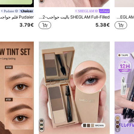
Pudaier
SHEGLAM
SHEGLAM [2 Pcs] Brows On Demand طقم قلم حواجب 2 في 1 ماركة تجميل ومكياج للنساء والفتيات
SHEGLAM Full-Filled باليت حواجب-102 Ash Brown محدد ماركة تجميل ومكياج للنساء والفتيات
3.79€
5.38€
6