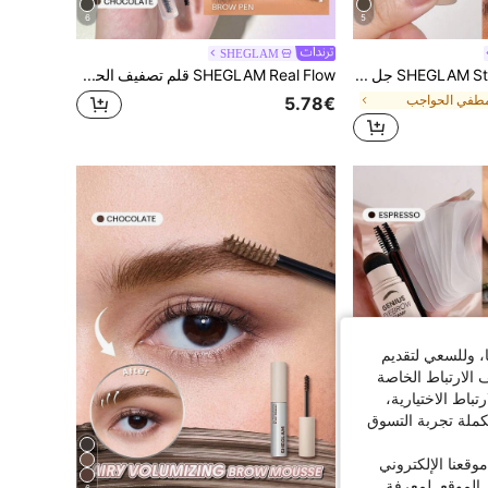
6
5
SHEGLAM
SHEGLAM Striking Brow جل حواجب-Dark Brown محدد ماركة تجميل ومكياج للنساء والفتيات
SHEGLAM Real Flow قلم تصفيف الحواجب-Chocolate محدد ماركة تجميل ومكياج للنساء والفتيات
طفي الحواجب
5.78€
ا، وللسعي لتقديم
 الارتباط الخاصة
اط الاختيارية،
كملة تجربة التسوق
قعنا الإلكتروني
الموقع. لمعرفة