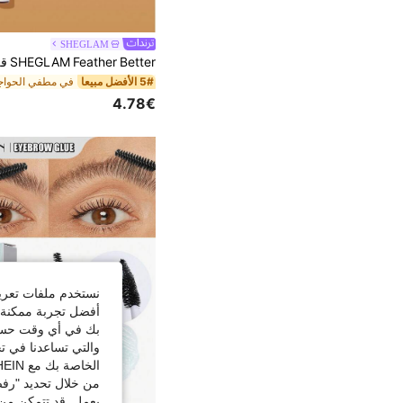
SHEGLAM
5# الأفضل مبيعا
في مطفي الحوا
4.78€
نستخدم ملفات تعريف 
أفضل تجربة ممكنة ع
بك في أي وقت حسب ا
والتي تساعدنا في ت
الخاصة بك مع SHEIN.
من خلال تحديد "رفض
يعمل. قد تتمكن من 