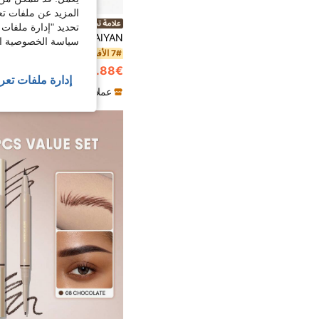
المزيد عن ملفات تع
HANDAIYAN
تحديد "إدارة ملفات 
سياسة الخصوصية الخ
7# الأفضل مبيعا
في مطفي الحوا
3.88€
3.90€
إدارة ملفات تعر
عملاء متكررون بشكل كبير