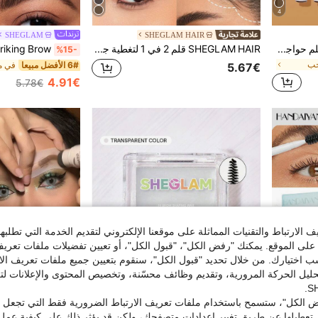
4
SHEGLAM
SHEGLAM HAIR
SHEGLAM Feather Better قلم حواجب سائل-Dark Brown محدد ماركة تجميل ومكياج للنساء والفتيات
SHEGLAM HAIR قلم 2 في 1 لتغطية جذور الشعر - بني داكن، قلم لتغطية خط الشعر، يُستخدم ككحل للعين، لملء الحواجب، لرسم الرموش السفلية، متعدد الاستخدامات، مقاوم للماء والعرق والزيوت، لون غني يدوم 24 ساعة، تغطية سريعة لجذور الشعر تدوم طويلاً هدية لون القرنفل ماكياج شاطئ المهرجانات العناية بالشعر Y2K أجازة صيف إكسسوارات الشعر العودة إلى المدرسة بيت
%15-
جب
6# الأفضل مبيعا
في م
5.67€
4.91€
5.78€
الارتباط والتقنيات المماثلة على موقعنا الإلكتروني لتقديم الخدمة التي تطلبه
لى الموقع. يمكنك "رفض الكل"، "قبول الكل"، أو تعيين تفضيلات ملفات تعريف
ختيارك. من خلال تحديد "قبول الكل"، سنقوم بتعيين جميع ملفات تعريف الارتب
حليل الحركة المرورية، وتقديم وظائف محسّنة، وتخصيص المحتوى والإعلانات لت
 الكل"، ستسمح باستخدام ملفات تعريف الارتباط الضرورية فقط التي تجعل مو
تعطيلها عن طريق تغيير إعدادات متصفحك، ولكن قد يؤثر ذلك على كيفية عمل 