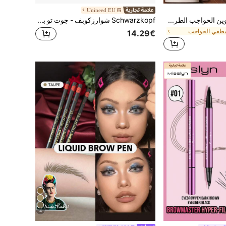
Unineed EU
Pudaier فرشاة وتلوين الحواجب الطرف 2 في 1، مع فرشاة حواجب الطرف، سهلة التشكيل للحصول على حواجب دقيقة وطبيعية وكثيفة مثل الشعر، مقاومة للماء ومقاومة للتلطخ وطويلة الأمد، هدية مكياج مناسبة للمبتدئات للنساء.
Schwarzkopf شوارزكوبف - جوت تو بي جلود 2 في 1 جل (16مل)
طفي الحواجب
14.29€
4