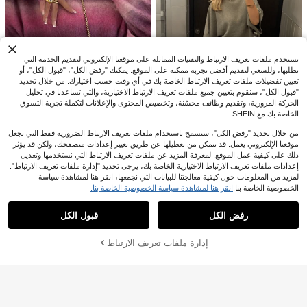
ف
نستخدم ملفات تعريف الارتباط والتقنيات المماثلة على موقعنا الإلكتروني لتقديم الخدمة التي
تطلبها، وللسعي لتقديم أفضل تجربة ممكنة على الموقع. يمكنك "رفض الكل"، "قبول الكل"، أو
تعيين تفضيلات ملفات تعريف الارتباط الخاصة بك في أي وقت حسب اختيارك. من خلال تحديد
"قبول الكل"، سنقوم بتعيين جميع ملفات تعريف الارتباط الاختيارية، والتي تساعدنا في تحليل
الحركة المرورية، وتقديم وظائف محسّنة، وتخصيص المحتوى والإعلانات لتكملة تجربة التسوق
الخاصة بك مع SHEIN.
من خلال تحديد "رفض الكل"، ستسمح باستخدام ملفات تعريف الارتباط الضرورية فقط التي تجعل
موقعنا الإلكتروني يعمل. قد تتمكن من تعطيلها عن طريق تغيير إعدادات متصفحك، ولكن قد يؤثر
كنزة صوفية نسائية فضفاضة بأكمام طويل
ة محبوكة بتصميم نرد فضائي ملون لطي
ذلك على كيفية عمل الموقع. لمعرفة المزيد عن ملفات تعريف الارتباط التي نستخدمها وتعديل
24
كنزة صوفية رمادية أساسية بياقة قارب م
.99€
ف وكاجوال بأسلوب Y2K باللون الوردي
إعدادات ملفات تعريف الارتباط الاختيارية الخاصة بك، يرجى تحديد "إدارة ملفات تعريف الارتباط".
9
ن EAVA، أسلوب شارع كاجوال بسيط، م
21
للعطلات
لمزيد من المعلومات حول كيفية معالجتنا للبيانات التي نجمعها، انقر هنا لمشاهدة سياسة
.49€
لابس العودة إلى المدرسة للنساء في فص
الخصوصية الخاصة بنا.
انقر هنا لمشاهدة سياسة الخصوصية الخاصة بنا.
#ملابس منزل مريحة
ل الخريف
عرض المنتجات المشابهة في المخزون
مشاهدة الكل
طقم ملابس علوية محبوكة وشورت محبو
Siren Gaze كارديجان محبوك نسائي بلو
ك بتريم ذو لون متباين للعطلات
ن موحد بأزرار وخصر ضيق، مفتوح من الأ
28
28
رفض الكل
قبول الكل
عذراً، لقد تم بيع هذا المنتج.
28.81€
%2-
.06€
29.99€
%3-
.85€
مام، كاجوال، للارتداء اليومي، خريف/شتاء
إدارة ملفات تعريف الارتباط
تم بيعها