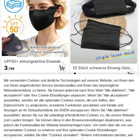
UPF50+ atmungsaktive Eisseide 3
D Sonnenschutz Gesichtsmaske, le
3
20 Stück schwarze Einweg-Gesich
,75€
icht und nicht klebend, waschbar u
tsmasken aus PP-Vlies, einlagig, ge
4
nd wiederverwendbar, geeignet für
,89€
eignet für den täglichen Gebrauch i
tägliche Ausflüge und Outdoor-Akti
Wir verwenden Cookies und ähnliche Technologien auf unserer Website, um Ihnen den
n der Schule
vitäten von Frauen
von Ihnen angeforderten Service bereitzustellen und Ihnen das bestmögliche
Webseitenerlebnis zu bieten. Sie können jederzeit nach Ihrer Wahl "Alle ablehnen", "Alle
akzeptieren" oder Ihre Cookie-Einstellungen anpassen. Wenn Sie "Alle akzeptieren"
auswählen, werden wir alle optionalen Cookies setzen, die uns helfen, den
Datenverkehr zu analysieren, erweiterte Funktionen anzubieten und Inhalte und
Anzeigen an Ihr Einkaufserlebnis bei SHEIN anzupassen. Wenn Sie "Alle ablehnen"
auswählen, lassen Sie nur die unbedingt erforderlichen Cookies zu, die unsere Website
zum Laufen bringen. Sie können diese in den Browsereinstellungen deaktivieren, was
jedoch die Funktionalität der Website beeinträchtigen kann. Um mehr über die von uns
verwendeten Cookies zu erfahren und Ihre optionalen Cookie-Einstellungen
anzupassen, wählen Sie bitte "Cookies verwalten". Weitere Informationen darüber, wie