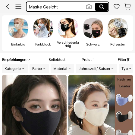
Masken Für Gesicht
Maske Schwarz
Mundschutz
Verschiedenfa
Einfarbig
Farbblock
Schwarz
Polyester
rbig
Empfehlungen
Beliebtest
Preis
Filter
Kategorie
Farbe
Material
Jahreszeit/ Saison
Typ