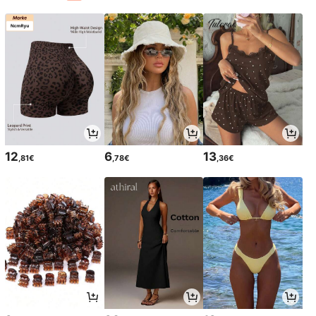
12
6
13
,81€
,78€
,36€