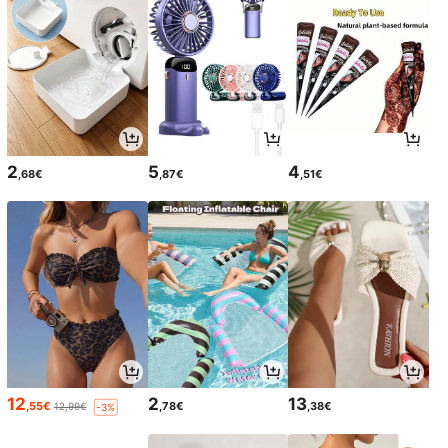
2
5
4
,68€
,87€
,51€
12
2
13
,55€
,78€
,38€
12,99€
-3%