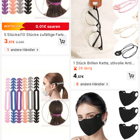
0,01€ sparen
5 Stücke/10 Stücke zufällige Farbe
n Einweg Maske mit Anti-Kneifen O
3
,57€
3,58€
hrschutz und verstellbarem Verschl
uss
1
andere Händler
1 Stück Brillen Kette, stilvolle Anti-V
erlust Brillen Halsband, All-Match
26 übrig
Mode Brillenband, Mode Brillenban
4
d Brillenband für Frauen und Männe
,57€
r
5
andere Händler