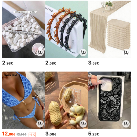
2
2
3
,98€
,58€
,58€
12
3
5
,86€
,08€
,23€
12,99€
-1%