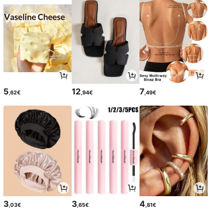
5
12
7
,62€
,94€
,49€
3
3
4
,03€
,65€
,81€