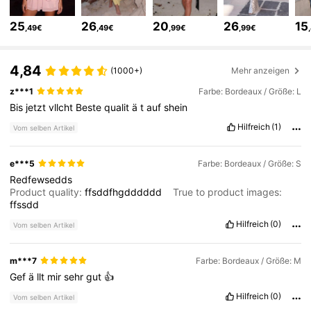
25
26
20
26
15
,49€
,49€
,99€
,99€
24K Follower
4,71
4,84
(1000+)
Mehr anzeigen
z***1
Farbe: Bordeaux / Größe: L
24K Follower
4,71
Bis
jetzt
vllcht
Beste
qualit
ä
t
auf
shein
Hilfreich
(1)
Vom selben Artikel
24K Follower
4,71
e***5
Farbe: Bordeaux / Größe: S
Redfewsedds
24K Follower
4,71
Product quality:
ffsddfhgdddddd
True to product images:
ffssdd
Hilfreich
(0)
Vom selben Artikel
24K Follower
4,71
m***7
Farbe: Bordeaux / Größe: M
Gef
ä
llt
mir
sehr
gut
👍
24K Follower
4,71
Hilfreich
(0)
Vom selben Artikel