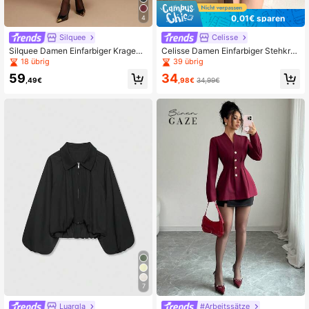
0,01€ sparen
4
Silquee
Celisse
Silquee Damen Einfarbiger Kragen
Celisse Damen Einfarbiger Stehkra
Langarm Doppelreiher Loose Fit PU
gen Loser Trenchcoat
18 übrig
39 übrig
Leder Trenchcoat
59
34
,49€
,98€
34,99€
7
Luargla
#Arbeitssätze