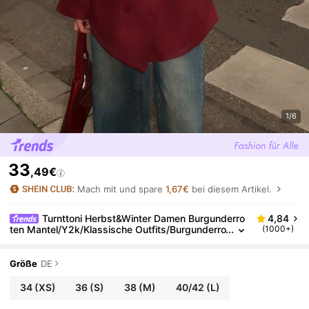
1/6
33
,49€
Mach mit und spare
1,67€
bei diesem Artikel.
Turnttoni Herbst&Winter Damen Burgunderro
4,84
ten Mantel/Y2k/Klassische Outfits/Burgunderro
(1000+)
t Langarm/Weihnachtsoutfits/Silvesteroutfit/Fei
ertagsparty Damenmäntel/Burgunderroter Trenchco
at/Festtagsoutfits/Silvester/Loser Mantel/Burgunde
Größe
DE
rroter Formeller Mantel/Festtags-Damenoutfits/Weih
nachtsmantel/Silvesterabend-Outfit/Burgunderroter
34
(XS)
36
(S)
38
(M)
40/42
(L)
Mantel/Burgunderrote Jacke/A-Form/Festliche Burg
underrote Trenchcoat/Mantel mit Langarm