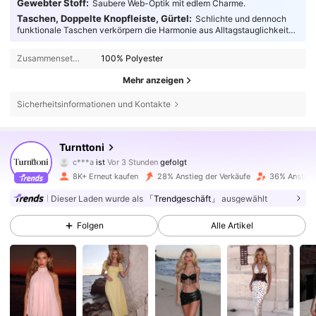
Gewebter Stoff:
Saubere Web-Optik mit edlem Charme.
Taschen, Doppelte Knopfleiste, Gürtel:
Schlichte und dennoch
funktionale Taschen verkörpern die Harmonie aus Alltagstauglichkeit
und Stil und verleihen Ihrer Mode eine durchdachtere Note.
Zusammensetzung:
100% Polyester
Mehr anzeigen
Sicherheitsinformationen und Kontakte
24K Follower
4,71
Turnttoni
c***a
ist
Vor 3 Stunden
gefolgt
m***9
ist am Durchsuchen
24K Follower
4,71
8K+ Erneut kaufen
28% Anstieg der Verkäufe
36% Anstieg
Dieser Laden wurde als
「Trendgeschäft」
ausgewählt
24K Follower
4,71
Folgen
Alle Artikel
24K Follower
4,71
24K Follower
4,71