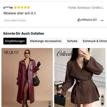
s***m
Farbe: Bordeaux / Größe: L
Wowww
sher
sch
ö
n
Hilfreich
(0)
Vom selben Artikel
Könnte Dir Auch Gefallen
Empfehlungen
Kleidungs-Accessoires
Schuhe
Schmuck & Uhre