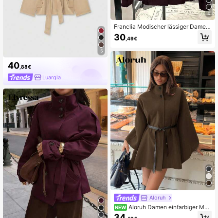
4
Franclia Modischer lässiger Damen
Trenchcoat mit geraffter Taille
30
,49€
5
40
,88€
Luargla
Aloruh
Aloruh Damen einfarbiger Man
NEW
tel mit Stehkragen und Fledermaus
34