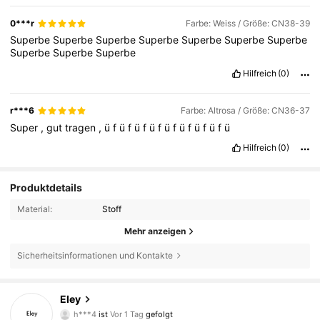
0***r
Farbe: Weiss / Größe: CN38-39
Superbe
Superbe
Superbe
Superbe
Superbe
Superbe
Superbe
Superbe
Superbe
Superbe
Hilfreich
(0)
r***6
Farbe: Altrosa / Größe: CN36-37
Super
,
gut
tragen
,
ü
f
ü
f
ü
f
ü
f
ü
f
ü
f
ü
f
ü
f
ü
Hilfreich
(0)
Produktdetails
Material:
Stoff
Mehr anzeigen
Sicherheitsinformationen und Kontakte
3.2K Follower
4,88
Eley
h***4
ist
Vor 1 Tag
gefolgt
s***2
ist am Durchsuchen