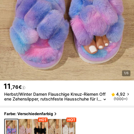
1/6
11
,76€
Herbst/Winter Damen Flauschige Kreuz-Riemen Off
4,92
ene Zehenslipper, rutschfeste Hausschuhe für I
(1000+)
nnen, modisch & elegant, Halloween
Farbe: Verschiedenfarbig