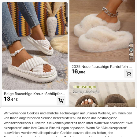
usschuhe
12
2025 Neue flauschige Pantoffeln fü
16
r Frauen, Pantoffeln mit dicker Sohl
,88€
e und Plüsch zum Schlüpfen für dri
nnen und Outdoor, rutschfest, Herbs
t/Winter, Fellschuhe
Beige flauschige Kreuz-Schlüpfer
13
mit dicker Sohle für Herbst/Winter, b
,64€
equem & warm für Innen- und Auße
nbereich
Wir verwenden Cookies und ähnliche Technologien auf unserer Website, um Ihnen den
von Ihnen angeforderten Service bereitzustellen und Ihnen das bestmögliche
Webseitenerlebnis zu bieten. Sie können jederzeit nach Ihrer Wahl "Alle ablehnen", "Alle
akzeptieren" oder Ihre Cookie-Einstellungen anpassen. Wenn Sie "Alle akzeptieren"
auswählen, werden wir alle optionalen Cookies setzen, die uns helfen, den