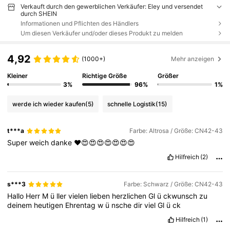
Verkauft durch den gewerblichen Verkäufer: Eley und versendet
durch SHEIN
Informationen und Pflichten des Händlers
Um diesen Verkäufer und/oder dieses Produkt zu melden
4,92
(1000+)
Mehr anzeigen
Kleiner
Richtige Größe
Größer
3%
96%
1%
werde ich wieder kaufen
(5)
schnelle Logistik
(15)
t***a
Farbe: Altrosa / Größe: CN42-43
Super
weich
danke
❤️😍😍😍😍😍😍😍
Hilfreich
(2)
s***3
Farbe: Schwarz / Größe: CN42-43
Hallo
Herr
M
ü
ller
vielen
lieben
herzlichen
Gl
ü
ckwunsch
zu
deinem
heutigen
Ehrentag
w
ü
nsche
dir
viel
Gl
ü
ck
Hilfreich
(1)