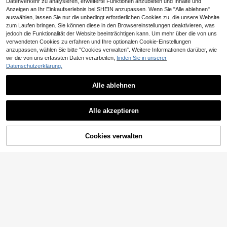
Datenverkehr zu analysieren, erweiterte Funktionen anzubieten und Inhalte und
Anzeigen an Ihr Einkaufserlebnis bei SHEIN anzupassen. Wenn Sie "Alle ablehnen"
auswählen, lassen Sie nur die unbedingt erforderlichen Cookies zu, die unsere Website
zum Laufen bringen. Sie können diese in den Browsereinstellungen deaktivieren, was
jedoch die Funktionalität der Website beeinträchtigen kann. Um mehr über die von uns
verwendeten Cookies zu erfahren und Ihre optionalen Cookie-Einstellungen
anzupassen, wählen Sie bitte "Cookies verwalten". Weitere Informationen darüber, wie
wir die von uns erfassten Daten verarbeiten,
finden Sie in unserer
shensongni Damen süße Schleife &
Datenschutzerklärung.
12
Stern Dekor Plüsch Hausschuhe mi
,85€
t offener Zehenpartie, doppelschich
tige flauschige Hausschuhe, weich
Alle ablehnen
e rutschfeste warme Innenplüsch-S
til, geeignet für Herbst/Winter
Damen bequeme, süße Cartoon Wei
Alle akzeptieren
16
hnachts-Hirsch bedruckte offene Fl
,70€
ache Hausschuhe für Schlafzimme
r, Herbst-Winter Geschenk
ZUM WARENKORB
Cookies verwalten
JETZT EINKAUFEN
HINZUFÜGEN
13