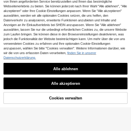
von Ihnen angeforderten Service bereitzustellen und Ihnen das bestmögliche
Webseitenerlebnis zu bieten. Sie können jederzeit nach Ihrer Wahl "Alle ablehnen", "Alle
akzeptieren" oder Ihre Cookie-Einstellungen anpassen. Wenn Sie "Alle akzeptieren"
auswählen, werden wir alle optionalen Cookies setzen, die uns helfen, den
Datenverkehr zu analysieren, erweiterte Funktionen anzubieten und Inhalte und
Anzeigen an Ihr Einkaufserlebnis bei SHEIN anzupassen. Wenn Sie "Alle ablehnen"
auswählen, lassen Sie nur die unbedingt erforderlichen Cookies zu, die unsere Website
zum Laufen bringen. Sie können diese in den Browsereinstellungen deaktivieren, was
jedoch die Funktionalität der Website beeinträchtigen kann. Um mehr über die von uns
verwendeten Cookies zu erfahren und Ihre optionalen Cookie-Einstellungen
anzupassen, wählen Sie bitte "Cookies verwalten". Weitere Informationen darüber, wie
wir die von uns erfassten Daten verarbeiten,
finden Sie in unserer
Datenschutzerklärung.
Alle ablehnen
Alle akzeptieren
ZUM WARENKORB
Cookies verwalten
JETZT EINKAUFEN
HINZUFÜGEN