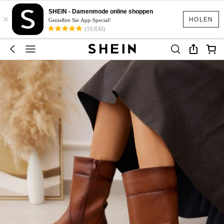
SHEIN - Damenmode online shoppen
×
HOLEN
Genießen Sie App-Special!
(10,830)