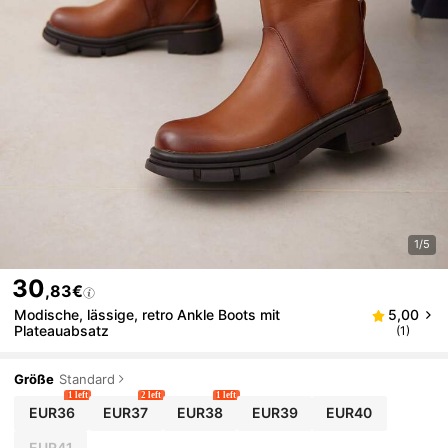
1/5
30
,83€
Modische, lässige, retro Ankle Boots mit
5,00
Plateauabsatz
(1)
Größe
Standard
1 left
2 left
1 left
EUR36
EUR37
EUR38
EUR39
EUR40
EUR41