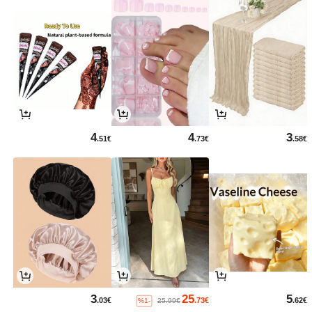
4
4
3
.51€
.73€
.58€
3
25
5
.03€
.73€
.62€
%1-
25.99€