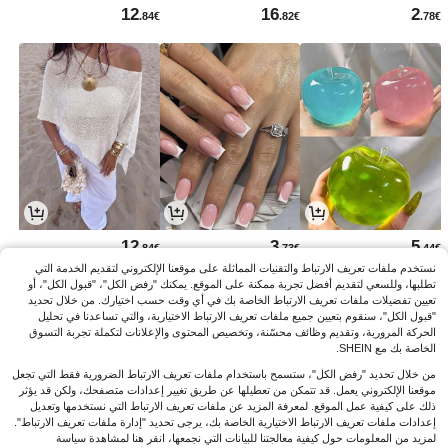
12
16
2
.84€
.82€
.78€
12
3
5
.84€
.73€
.44€
نستخدم ملفات تعريف الارتباط والتقنيات المماثلة على موقعنا الإلكتروني لتقديم الخدمة التي
تطلبها، وللسعي لتقديم أفضل تجربة ممكنة على الموقع. يمكنك "رفض الكل"، "قبول الكل"، أو
تعيين تفضيلات ملفات تعريف الارتباط الخاصة بك في أي وقت حسب اختيارك. من خلال تحديد
"قبول الكل"، سنقوم بتعيين جميع ملفات تعريف الارتباط الاختيارية، والتي تساعدنا في تحليل
الحركة المرورية، وتقديم وظائف محسّنة، وتخصيص المحتوى والإعلانات لتكملة تجربة التسوق
الخاصة بك مع SHEIN.
من خلال تحديد "رفض الكل"، ستسمح باستخدام ملفات تعريف الارتباط الضرورية فقط التي تجعل
موقعنا الإلكتروني يعمل. قد تتمكن من تعطيلها عن طريق تغيير إعدادات متصفحك، ولكن قد يؤثر
ذلك على كيفية عمل الموقع. لمعرفة المزيد عن ملفات تعريف الارتباط التي نستخدمها وتعديل
إعدادات ملفات تعريف الارتباط الاختيارية الخاصة بك، يرجى تحديد "إدارة ملفات تعريف الارتباط".
لمزيد من المعلومات حول كيفية معالجتنا للبيانات التي نجمعها، انقر هنا لمشاهدة سياسة