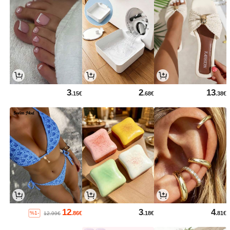
3
2
13
.15€
.68€
.38€
12
3
4
.86€
.18€
.81€
%1-
12.99€