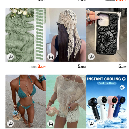
20.49€
3
5
5
.55€
.98€
.23€
3.58€