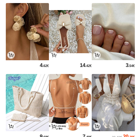
4
14
3
.62€
.42€
.54€
9
7
20
.68€
.49€
.29€