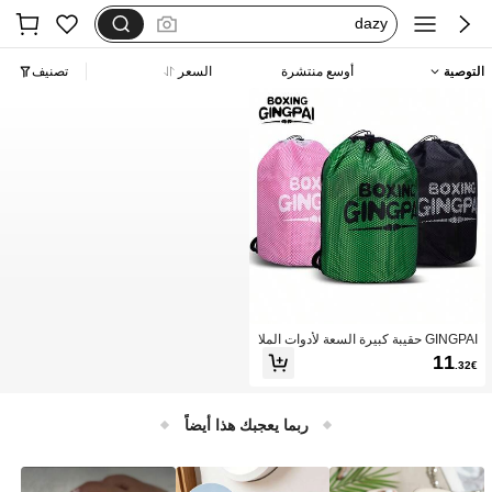
فستان اكمام طويله
بيجامات شتوية مقاس كبير
التوصية
أوسع منتشرة
السعر
تصنيف
motf
GINGPAI حقيبة كبيرة السعة لأدوات الملا
كمة/فنون القتال المختلطة/التايكوندو، حق
11
.32€
يبة ظهر مقاومة للماء للرجال والنساء
ربما يعجبك هذا أيضاً