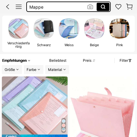
Mappe
Ordner A4
Ordner
Verschiedenfa
Schwarz
Weiss
Beige
Pink
rbig
Empfehlungen
Beliebtest
Preis
Filter
Größe
Farbe
Material