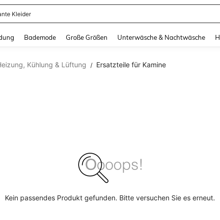
ante Kleider
and down arrow keys to navigate search Zuletzt gesucht and Suche und Finde. Pr
dung
Bademode
Große Größen
Unterwäsche & Nachtwäsche
H
Heizung, Kühlung & Lüftung
Ersatzteile für Kamine
/
Kein passendes Produkt gefunden. Bitte versuchen Sie es erneut.