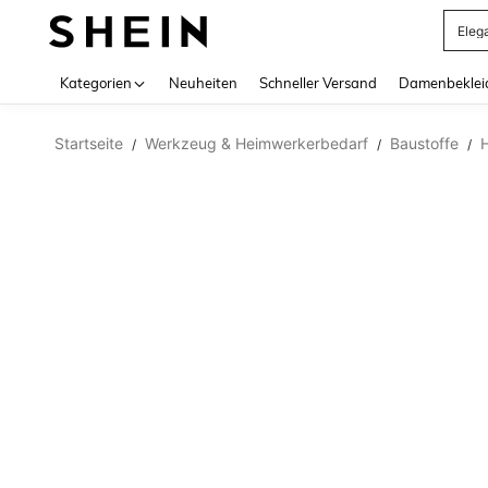
Eleg
Use up 
Kategorien
Neuheiten
Schneller Versand
Damenbeklei
Startseite
Werkzeug & Heimwerkerbedarf
Baustoffe
/
/
/