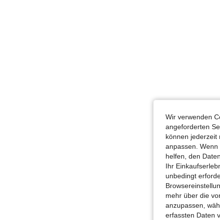
Wir verwenden Co
angeforderten Ser
können jederzeit 
anpassen. Wenn Si
helfen, den Date
Ihr Einkaufserle
unbedingt erford
Browsereinstellun
mehr über die vo
anzupassen, wähle
erfassten Daten 