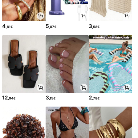
4
5
3
,81€
,87€
,58€
12
3
2
,94€
,15€
,78€