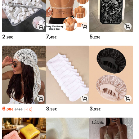
2
7
5
,98€
,49€
,23€
6
3
3
,08€
,38€
,03€
6,18€
-1%