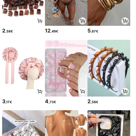
2
12
5
,58€
,49€
,67€
3
4
2
,17€
,73€
,58€