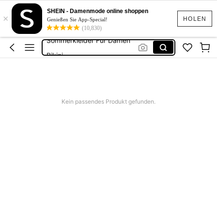
Festival Outfit Damen
SHEIN - Damenmode online shoppen
×
Squishies
HOLEN
Genießen Sie App-Special!
(10,830)
Sommerkleider Für Damen
Bikini
Bikini Set Damen
Festival Outfit Damen
Squishies
Kein passendes Produkt gefunden.