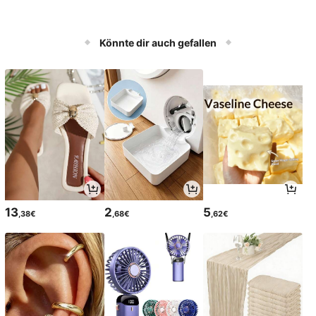
Könnte dir auch gefallen
13
2
5
,38€
,68€
,62€