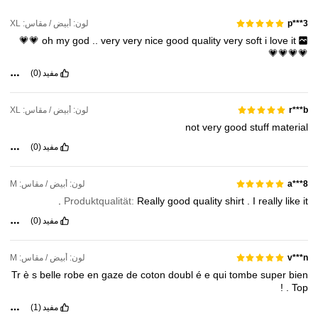
لون: أبيض / مقاس: XL
p***3
💗💗
oh
my
god
..
very
very
nice
good
quality
very
soft
i
love
it
💗💗💗💗
مفيد
(0)
لون: أبيض / مقاس: XL
r***b
not
very
good
stuff
material
مفيد
(0)
لون: أبيض / مقاس: M
a***8
.
Produktqualität:
Really
good
quality
shirt
.
I
really
like
it
مفيد
(0)
لون: أبيض / مقاس: M
v***n
Tr
è
s
belle
robe
en
gaze
de
coton
doubl
é
e
qui
tombe
super
bien
!
.
Top
مفيد
(1)