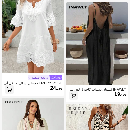
#أناقة صيفية
EMERY ROSE فستان نسائي صيفي أني
24
ق مستقيم أكمام واسعة ذو رقبة مشرشب
.25€
INAWLY فستان سيدات كاجوال لون سا
ة مزين بقطع دانتيل باللون الأحمر الصلب
19
دة فضفاض الحمالات ، صيفي
.49€