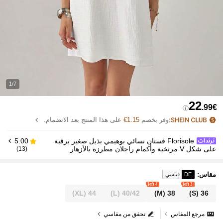
1/7
22
.99€
وفر بخصم
1.15€
على هذا المنتج بعد الانضمام.
Florisole فستان نسائي بوهيمي بذيل صغير برقبة
5.00
على شكل V مرتخية وأكمام راجلان مطرزة بالأزهار
(13)
مقاس
:
DE
قياسي
4 left
3 left
(XL)
44
(L)
40/42
(M)
38
(S)
36
مرجع المقاس
تحقق من مقاسي