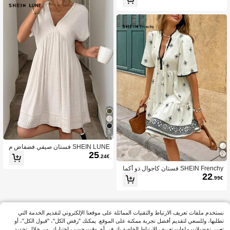
مام، ملابس كاجوال للسيدات
5
SHEIN LUNE فستان صيفي فضفاض م
25
ن الكتان للسيدات , لون بيج , مناسب لمه
.24€
رجانات الموسيقى
SHEIN Frenchy فستان كاجوال ذو أكما
22
م بكشكشة وطبعات زهرية للنساء للمنا
.99€
سبات
نستخدم ملفات تعريف الارتباط والتقنيات المماثلة على موقعنا الإلكتروني لتقديم الخدمة التي
تطلبها، وللسعي لتقديم أفضل تجربة ممكنة على الموقع. يمكنك "رفض الكل"، "قبول الكل"، أو
تعيين تفضيلات ملفات تعريف الارتباط الخاصة بك في أي وقت حسب اختيارك. من خلال تحديد