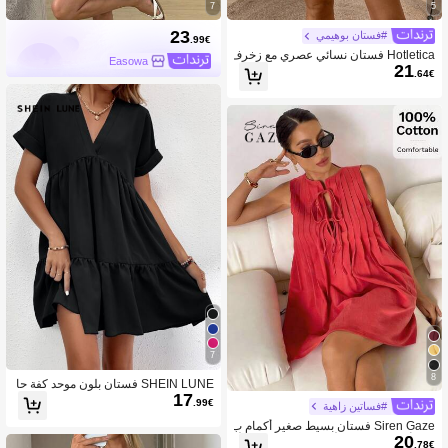
7
5
23
#فستان بوهيمي
.99€
Hotletica فستان نسائي عصري مع زخرف
Easowa
21
ة من كرات الصوف الملونة ، ملابس شاط
.64€
ئ للعطلات
7
8
SHEIN LUNE فستان بلون موحد كفة حا
17
فة مكشكشة
.99€
#فساتين زاهية
Siren Gaze فستان بسيط صغير أكمام ب
20
دون أكمام، باللون الأحادي، مربوط من الأ
.78€