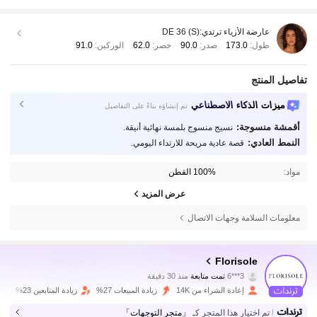
عارضة الأزياء ترتدي:
DE 36 (S)
طول:
173.0
صدر:
90.0
خصر:
62.0
الوركين:
91.0
تفاصيل المنتج
ميزات الذكاء الاصطناعي
تم إنشاؤه بناءً على التفاصيل
أقمشة منسوجة:
نسيج منسوج بلمسة نهائية أنيقة.
النمط العادي:
قصة عادية مريحة للارتداء اليومي.
مواد:
100% القطن
عرض المزيد
معلومات السلامة وجهات الاتصال
62K متابعون
4.78
Florisole
3***6
تمت متابعة
منذ 30 دقيقة
s***a
تتصفح
62K متابعون
إعادة الشراء من 14K
زيادة المبيعات 27%
زيادة المتابعين 23%
4.78
تم اختيار هذا المتجر كـ
「متجر التوجهات」