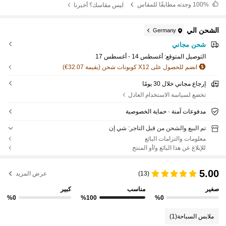
100%
وجدته مطابقًا للمقاس
ليس مقاسك؟ أخبرنا
الشحن الي
Germany
شحن مجاني
التوصيل المتوقع:
أغسطس 14 - أغسطس 17
انضم للحصول على X12 كوبونات شحن (بقيمة 32.07€)
إرجاع مجاني خلال 30 يومًا
تخضع لسياسة الاستخدام العادل
مدفوعات آمنة · حماية الخصوصية
تم البيع والشحن من قبل التاجر: شي إن
معلومات والتزامات البائع
للإبلاغ عن هذا البائع و/أو المنتج
5.00
(13)
عرض المزيد
صغير
مناسب
كبير
%0
%100
%0
ملابس السباحة
(1)