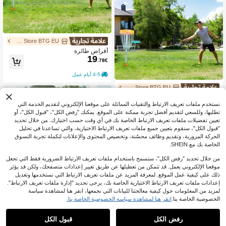
UIMOSO Store BTG EU
أقراص طائرة
19
.78€
4-5 أيام عمل
UIMOSO Store BTG EU
أقراص طائرة
35
نستخدم ملفات تعريف الارتباط والتقنيات المماثلة على موقعنا الإلكتروني لتقديم الخدمة التي
.08€
تطلبها، وللسعي لتقديم أفضل تجربة ممكنة على الموقع. يمكنك "رفض الكل"، "قبول الكل"، أو
تعيين تفضيلات ملفات تعريف الارتباط الخاصة بك في أي وقت حسب اختيارك. من خلال تحديد
4-5 أيام عمل
"قبول الكل"، سنقوم بتعيين جميع ملفات تعريف الارتباط الاختيارية، والتي تساعدنا في تحليل
الحركة المرورية، وتقديم وظائف محسّنة، وتخصيص المحتوى والإعلانات لتكملة تجربة التسوق
الخاصة بك مع SHEIN.
من خلال تحديد "رفض الكل"، ستسمح باستخدام ملفات تعريف الارتباط الضرورية فقط التي تجعل
موقعنا الإلكتروني يعمل. قد تتمكن من تعطيلها عن طريق تغيير إعدادات متصفحك، ولكن قد يؤثر
ذلك على كيفية عمل الموقع. لمعرفة المزيد عن ملفات تعريف الارتباط التي نستخدمها وتعديل
إعدادات ملفات تعريف الارتباط الاختيارية الخاصة بك، يرجى تحديد "إدارة ملفات تعريف الارتباط".
لمزيد من المعلومات حول كيفية معالجتنا للبيانات التي نجمعها، انقر هنا لمشاهدة سياسة
الخصوصية الخاصة بنا.
انقر هنا لمشاهدة سياسة الخصوصية الخاصة بنا.
UIMOSO Store BTG EU
1
1
أقراص طائرة
رفض الكل
قبول الكل
متبقي 7