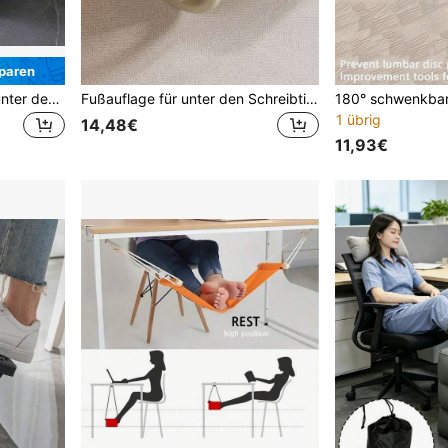
paren
Ergonomische Fußstütze unter dem Schreibtisch mit Massagepunkten, Rollen, Kunststoffkissen, Fußstütze unter dem Schreibtisch, Fußhocker unter dem Schreibtisch fürs Büro, Schwarz
Fußauflage für unter den Schreibtisch, Büro Fußhocker Beinverlängerung, Massage Fußstütze, Zuhause Fußhocker
1 übrig
14,48€
11,93€