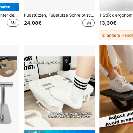
paren
Ergonomische Fußstütze unter dem Schreibtisch mit Massagepunkten, Rollen, Kunststoffkissen, Fußstütze unter dem Schreibtisch, Fußhocker unter dem Schreibtisch fürs Büro, Schwarz
Fußstützen, Fußstütze Schreibtisch 3 höhenverstellbar und winkelverstellbar, rutschfeste Fußstütze für Büro, Zuhause, Reisen
24,08€
13,30€
2
andere Händl