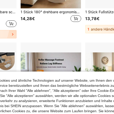
1/3 Stück einstellbare tragbare schwarze Flugzeug-Fußstütze mit Gurt, geeignet für Reisen, Büro, Outdoor und Auto, leichte Hängematte-Stil Beinauflage
1 Stück 180° drehbare ergonomische Büro Fußablage, aus strapazierfähigem Kunststoffmaterial mit 8 Belüftungslöchern, bietet Fußstütze und Haltungskorrektur unter dem Schreibtisch, in Weiß/Schwarz erhältlich, einfaches Design, stabile Konstruktion, kann als Schreibtischfußauflage oder Arbeitsplatz-Fußhocker verwendet werden
14,28€
13,78€
1
andere Händl
okies und ähnliche Technologien auf unserer Website, um Ihnen den 
vice bereitzustellen und Ihnen das bestmögliche Webseitenerlebnis zu
nach Ihrer Wahl "Alle ablehnen", "Alle akzeptieren" oder Ihre Cookie-Ei
e "Alle akzeptieren" auswählen, werden wir alle optionalen Cookies s
nverkehr zu analysieren, erweiterte Funktionen anzubieten und Inhalte
bnis bei SHEIN anzupassen. Wenn Sie "Alle ablehnen" auswählen, lassen
erlichen Cookies zu, die unsere Website zum Laufen bringen. Sie könne