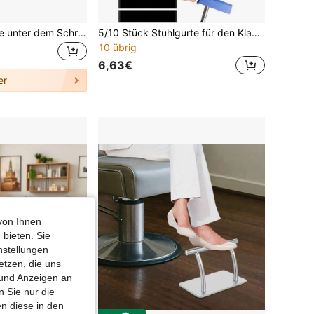
1 Stück Fußstütze unter dem Schreibtisch, extra große Bürotisch-Fußstütze, Schaukelstuhl-Stil Fußhocker, Schaukel-Balance-Board, ergonomisches Design, Haltungssupport, geeignet für Büro, Zuhause und Camping 32,5*25*13cm
5/10 Stück Stuhlgurte für den Klassenraum, geeignet für aktive Schüler, können Sitz und Stuhl fixieren, Hilfsmittel für ADHS-Patienten, flexible Sitzgurte, anwendbar für Klassenzimmer, Grundschule, Mittelschule und Oberschule Schüler, Schulmaterial und Schul-Grundausstattung
10 übrig
6,63€
er
von Ihnen
 bieten. Sie
nstellungen
etzen, die uns
 und Anzeigen an
 Sie nur die
n diese in den