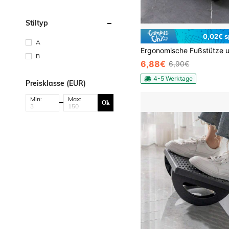
Stiltyp
0,02€ s
A
B
6,88€
6,90€
4-5 Werktage
Preisklasse (EUR)
Min:
Max:
Ok