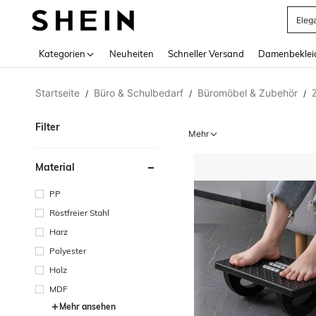
Somm
Use up 
Kategorien
Neuheiten
Schneller Versand
Damenbeklei
Startseite
Büro & Schulbedarf
Büromöbel & Zubehör
/
/
/
Filter
Mehr
Material
PP
Rostfreier Stahl
Harz
Polyester
Holz
MDF
Mehr ansehen