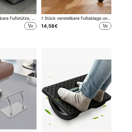
Tragbare aufblasbare Fußstütze, Büro-Fußstütze, 3-lagiges aufblasbares Fußkissen, Büro-aufblasbarer Fußhocker, 3-lagiges aufblasbares Reise-Fußkissen, höhenverstellbar, geeignet für Flugzeug, Auto, Bus, Zug, Büro, Camping und Langstreckenflüge zum Schlafen - faltbar, multifunktional
1 Stück verstellbare Fußablage unter dem Schreibtisch mit Massagefunktion, 3-stufige Höhenverstellung & 30-Grad-Neigungseinstellung, geeignet für Zuhause & Büro
14,58€