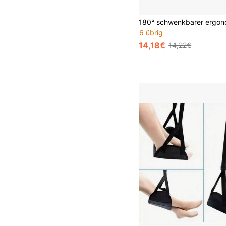
6 übrig
14,18€
14,22€