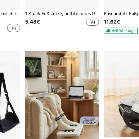
180° schwenkbarer ergonomischer Fußstützen-Pedal, einteiliges Fußpedal geeignet für Büroschreibtisch, Kunststoff, mit 8 Belüftungslöchern, Fußstütze unter dem Schreibtisch und Haltungskorrektur, einfaches Design, robuste Struktur, Fußpedal für Arbeit, Studium, Schule Essentials
1 Stück Fußstütze, aufblasbares Reise-Fußkissen, höhenverstellbare aufblasbare Fußstütze, geeignet für Flugzeug, Auto, Bus, Zug, Büronutzung, hilft beim Schlafen auf Langstreckenflügen, aufblasbares Reise-Fußkissen, höhenverstellbar, Beinstütze im Flugzeug (Pumpe separat erhältlich).
5,48€
11,62€
4-5 Werktage