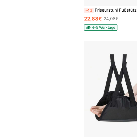
Friseurstuhl Fußstütze,Edelstahl Friseurstuhl Fußstütze,Fußstütze Größe (L*H): 30*18cm,Pedale für
-4%
22,88€
24,08€
4-5 Werktage