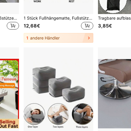
1 Stück ergonomischer Fußstützen-Wipper mit Massagewalzen, Oversized Design für Zuhause/Büro/Camping-Nutzung
1 Stück Fußhängematte, Fußstütze Hängematte zum Entlasten der Füße, zum Aufhängen am Schreibtisch für den Bürogebrauch, Füße entspannen
12,68€
3,85€
1
andere Händler