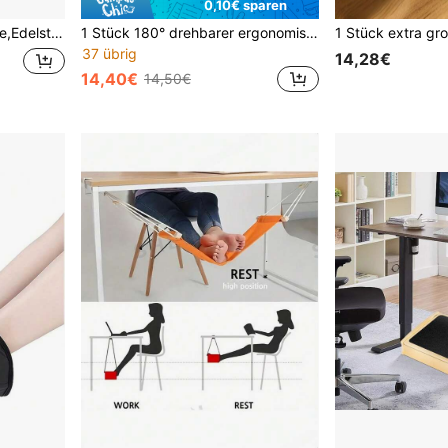
0,10€ sparen
 Friseure, Schönheitssalons und Büros
1 Stück 180° drehbarer ergonomischer Büro-Fußstütze, aus strapazierfähigem Kunststoffmaterial mit 8 Belüftungslöchern, bietet Fußstütze und Haltungskorrektur unter dem Schreibtisch, in Weiß/Schwarz erhältlich, einfaches Design, stabile Konstruktion, kann als Schreibtisch-Fußauflage oder Arbeitsplatz-Fußhocker verwendet werden
37 übrig
14,28€
14,40€
14,50€