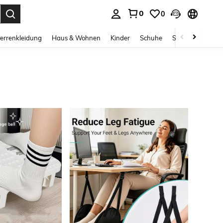
0
0
ess Enter to select.
errenkleidung
Haus & Wohnen
Kinder
Schuhe
Schmuck & Acces