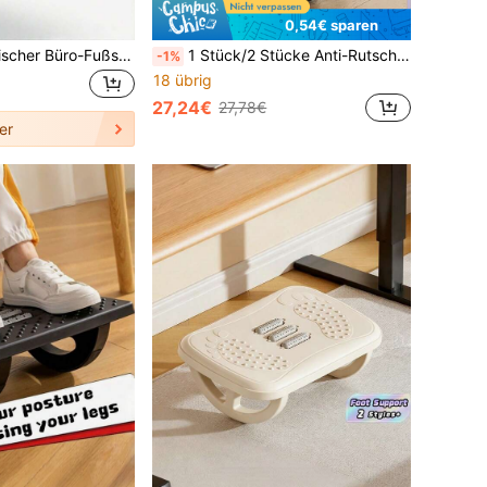
0,54€ sparen
1 Stück ergonomischer Büro-Fußstütz-Massage-Roller-Wipphocker unter dem Schreibtisch mit Rollball-Massagefunktion, bequeme Beinunterstützung für langes Sitzen bei der Arbeit im Homeoffice, Geschenk
1 Stück/2 Stücke Anti-Rutsch Halbrund Fußstütze mit Wippe-Funktion unter dem Schreibtisch für Büro und Schulstart
-1%
18 übrig
27,24€
27,78€
er