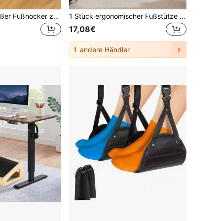
1 Stück extra großer Fußhocker zum Schaukeln unter dem Schreibtisch mit Massagewalze, Balancebrett für aktives Sitzen, ergonomische Haltungsunterstützung, Bürozubehör für Zuhause, Camping-Therapie-Grundlagen, Komfort-Geschenke
1 Stück ergonomischer Fußstütze unter dem Schreibtisch, Fußhocker zur Korrektur der Sitzhaltung gegen Überschlagen der Beine, Massagepedal für Büro- und Heimstühle, höhenverstellbar, rutschfest, Fußwippe, Stoppt Beinkreuzen, Schreibtisch-Fußstützpad
17,08€
1
andere Händler