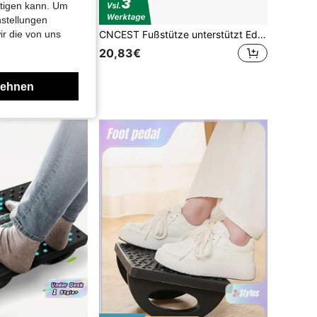
htigen kann. Um
nstellungen
22 cm weiß Tritthocker Klappbar - Faltbarer Hocker Tragbar Klappstuhl Hocker Klappbar Reisen Hocker Klappbar, Klapphocker Faltbar Falthocker Faltbarer Hocker Tritthocker Licht Fußhocker
CNCEST Fußstütze unterstützt Edelstahl Fußstütze Barbier Fußstütze Zubehör Mobile Fußstütze Stand-by, Fußstütze Salon Tattoo Friseur Fußstütze, Friseursalon Fußstütze, 30x19x18cm
ir die von uns
20,83€
ründet
lehnen