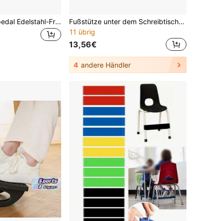
Friseurstuhl-Fußpedal Edelstahl-Friseur-Fußpedal Silberfarben 30 x 18 cm Geeignet für Friseursalons/Heimgebrauch usw.
Fußstütze unter dem Schreibtisch, ergonomischer Fußhocker unter dem Schreibtisch mit Rollmassagefunktion, schaukelnde Fußstütze, Stuhlbein-Stütze, geeignet für Büro, Studium, Zuhause und andere langfristige Sitzszenarien
11 übrig
13,56€
4
andere Händler