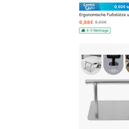
0,02€ s
6,88€
6,90€
4-5 Werktage