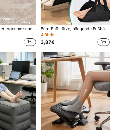
180° schwenkbarer ergonomischer Fußstützen-Pedal, geeignet für Büroschreibtisch, Kunststoff, mit 8 Belüftungslöchern. Fußstütze, Fußpedal unter dem Schreibtisch, weiß und schwarz, einfaches Design, robuste Struktur, Fußpedal-Fußstütze, Schulmaterial Grundbedarf
Büro-Fußstütze, hängende Fußhängetuch, lindert Druck auf Taille und Beine bei langem Sitzen | tragbare Fußstütze unter dem Schreibtisch, bequem für Studium, Arbeit, Nickerchen, Mittagspause und Reisebedürfnisse | praktisches Zubehör zur Verbesserung der Körperhaltung und Entspannung von Körper und Geist, geeignet für Büro, Arbeit, Flugzeug, Reisen und andere Szenarien
4 übrig
3,87€