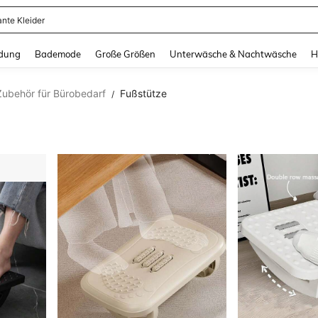
erkleid Damen
and down arrow keys to navigate search Zuletzt gesucht and Suche und Finde. Pr
dung
Bademode
Große Größen
Unterwäsche & Nachtwäsche
H
Zubehör für Bürobedarf
Fußstütze
/