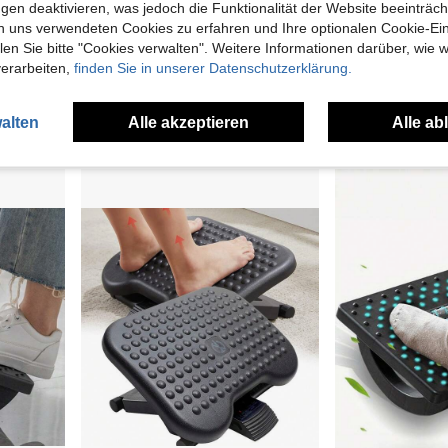
gen deaktivieren, was jedoch die Funktionalität der Website beeinträc
n uns verwendeten Cookies zu erfahren und Ihre optionalen Cookie-Ei
Fußstütze für Friseurstuhl, Fußstützenbrett aus Edelstahl für Friseurstühle, Zubehör für Friseurstühle
Fußstütze unter dem Schreibtisch mit Fußpedal und Feder, Anti-Wackeln-Design für Büro-Arbeitsplatz, Fußhocker zum Ausruhen der Füße und zum Beinekreuzen
n Sie bitte "Cookies verwalten". Weitere Informationen darüber, wie w
verarbeiten,
finden Sie in unserer Datenschutzerklärung.
8 übrig
8,04€
24,41€
Vor 1 Jahr geg
alten
Alle akzeptieren
Alle ab