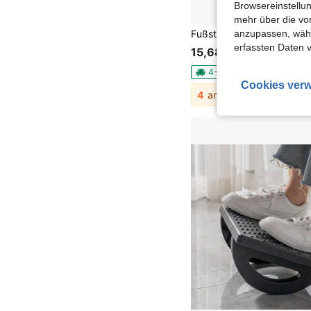
Browsereinstellun
mehr über die vo
anzupassen, wähle
erfassten Daten 
15,68€
4-5 Werktage
Cookies verw
4
andere Händler