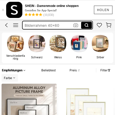
Bilderrahmen
SHEIN - Damenmode online shoppen
×
Bilderrahmen 50×70
HOLEN
Genießen Sie App-Special!
(10,830)
Bilderrahmen 40x60
Bilderrahmen 40×60
Bilderrahmen 30×40
Bilderrahmen
Verschiedenfa
Schwarz
Weiss
Pink
Silber
rbig
Empfehlungen
Beliebtest
Preis
Filter
Farbe