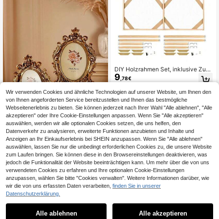
rk, wandmontierbar, essentiell für Fr
ühlings-Wanddekoration, Foto-Wan
dakzent für Ostern, Muttertags-Ges
chenk, Hochzeits-Andenken, rustik
aler Stil Präsentation, Bohème-Wan
d-Upgrade, Fotoausstellung
DIY Holzrahmen Set, inklusive Zub
9
ehör, ohne Leinwand, einfache Mon
,78€
tage, Leinwandgröße sollte 5 cm gr
ößer als der Rahmen sein, geeignet
Wir verwenden Cookies und ähnliche Technologien auf unserer Website, um Ihnen den
3
andere Händler
für Ölgemälde 100x50 cm/50x70 c
von Ihnen angeforderten Service bereitzustellen und Ihnen das bestmögliche
m
Webseitenerlebnis zu bieten. Sie können jederzeit nach Ihrer Wahl "Alle ablehnen", "Alle
akzeptieren" oder Ihre Cookie-Einstellungen anpassen. Wenn Sie "Alle akzeptieren"
auswählen, werden wir alle optionalen Cookies setzen, die uns helfen, den
Datenverkehr zu analysieren, erweiterte Funktionen anzubieten und Inhalte und
Anzeigen an Ihr Einkaufserlebnis bei SHEIN anzupassen. Wenn Sie "Alle ablehnen"
1 Stück europäischer Vintage-Gold
auswählen, lassen Sie nur die unbedingt erforderlichen Cookies zu, die unsere Website
-Spitzen-Oval-Dekorations-Fotora
6 übrig
zum Laufen bringen. Sie können diese in den Browsereinstellungen deaktivieren, was
hmen mit zufälligem Innenpapier, kl
12
,15€
assischer Stil Rahmen-Ornament fü
jedoch die Funktionalität der Website beeinträchtigen kann. Um mehr über die von uns
r Fotoanzeige und Heimdekoration
verwendeten Cookies zu erfahren und Ihre optionalen Cookie-Einstellungen
anzupassen, wählen Sie bitte "Cookies verwalten". Weitere Informationen darüber, wie
wir die von uns erfassten Daten verarbeiten,
finden Sie in unserer
Datenschutzerklärung.
1
1
Alle ablehnen
Alle akzeptieren
1 Stück Haustier Pfotenabdruc
NEW