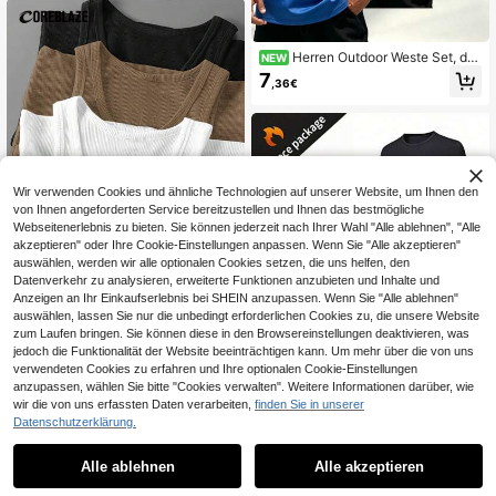
Geschenke Lustige Herren T-Shirts
Herren Sommer Top Grafik T-Shirts
Herren Hemden T-Shirt Herren Ani
Herren Outdoor Weste Set, dre
NEW
me T-Shirts Lustige T-Shirts Herren
ifarbiges Farbverlauf Design, geeig
Original Geschenke Mann 100% Ba
7
,36€
net für Outdoor, Fitness, Alltag
umwolle 1 Stück 261g 100% Baum
wolle Schwarzes T-Shirt Unisex
Wir verwenden Cookies und ähnliche Technologien auf unserer Website, um Ihnen den
von Ihnen angeforderten Service bereitzustellen und Ihnen das bestmögliche
Webseitenerlebnis zu bieten. Sie können jederzeit nach Ihrer Wahl "Alle ablehnen", "Alle
akzeptieren" oder Ihre Cookie-Einstellungen anpassen. Wenn Sie "Alle akzeptieren"
auswählen, werden wir alle optionalen Cookies setzen, die uns helfen, den
Datenverkehr zu analysieren, erweiterte Funktionen anzubieten und Inhalte und
Anzeigen an Ihr Einkaufserlebnis bei SHEIN anzupassen. Wenn Sie "Alle ablehnen"
14
auswählen, lassen Sie nur die unbedingt erforderlichen Cookies zu, die unsere Website
Coreblaze
zum Laufen bringen. Sie können diese in den Browsereinstellungen deaktivieren, was
Coreblaze Freund-Stil Herren einfar
jedoch die Funktionalität der Website beeinträchtigen kann. Um mehr über die von uns
biges rundhalsiges lässiges Sport T
(1000+)
verwendeten Cookies zu erfahren und Ihre optionalen Cookie-Einstellungen
ank Top, Workout Top Tank Top Pa
anzupassen, wählen Sie bitte "Cookies verwalten". Weitere Informationen darüber, wie
16
ck Basis Basketball Trikot, 3er Pac
,99€
-14%
19,79€
wir die von uns erfassten Daten verarbeiten,
finden Sie in unserer
k Tops, geripptes atmungsaktives W
Datenschutzerklärung.
orkout Top Weiß, Gym
5 Stücke/Pack Herren Ultradünne R
undhals Kurzarm T-Shirts, leicht & e
20
Alle ablehnen
Alle akzeptieren
,16€
nergiegeladen, geeignet für Gym-Tr
aining, atmungsaktives Sport-Laufs