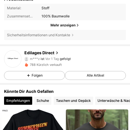
Material:
Stoff
Zusammensetzung:
100% Baumwolle
Mehr anzeigen
Sicherheitsinformationen und Kontakte
Edilages Direct
17 Follower
4,47
m***z
ist
Vor 1 Tag
gefolgt
17 Follower
4,47
788 Kürzlich verkauft
17 Follower
4,47
Folgen
Alle Artikel
17 Follower
4,47
Könnte Dir Auch Gefallen
17 Follower
4,47
Empfehlungen
Schuhe
Taschen und Gepäck
Unterwäsche & Na
17 Follower
4,47
17 Follower
4,47
17 Follower
4,47