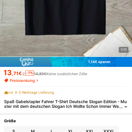
1/10
1,14€ sparen
13
,71€
-7%
14,85€
Keine zusätzlichen Zölle
Preissenkung
vsl. 4-5 Werktage Lieferung
Spaß Gabelstapler Fahrer T-Shirt Deutsche Slogan Edition - Mu
ster mit dem deutschen Slogan Ich Wollte Schon Immer Wa
s Mit Menschen Machen Unisex
Größe
S
M
L
XL
XXL
XXXL