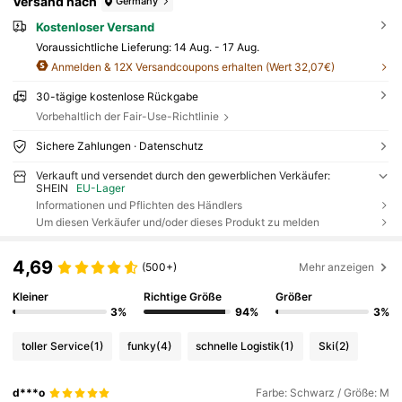
Versand nach
Germany
Kostenloser Versand
Voraussichtliche Lieferung:
14 Aug. - 17 Aug.
Anmelden & 12X Versandcoupons erhalten (Wert 32,07€)
30-tägige kostenlose Rückgabe
Vorbehaltlich der Fair-Use-Richtlinie
Sichere Zahlungen · Datenschutz
Verkauft und versendet durch den gewerblichen Verkäufer:
SHEIN
EU-Lager
Informationen und Pflichten des Händlers
Um diesen Verkäufer und/oder dieses Produkt zu melden
4,69
(500+)
Mehr anzeigen
Kleiner
Richtige Größe
Größer
3%
94%
3%
toller Service
(1)
funky
(4)
schnelle Logistik
(1)
Ski
(2)
d***o
Farbe: Schwarz / Größe: M