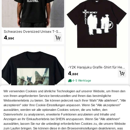
Schwarzes Oversized Unisex T-Shi
rt im Streetwear-Stil mit No Drama
4
,99€
Just Techno Rückenaufdruck, ideal
für die warme Jahreszeit, Techno R
aves und Festiv
-Y2K Harajuku Grafik-Shirt für Herr
en, Oversize, Streetwear, 100% Bau
4
,88€
mwolle, lockere Passform, lässiger
Sommerstil, More Money More Lov
4-5 Werktage
ers Aufdruck, atmungsaktiv, lässig.
Wir verwenden Cookies und ähnliche Technologien auf unserer Website, um Ihnen den
von Ihnen angeforderten Service bereitzustellen und Ihnen das bestmögliche
Webseitenerlebnis zu bieten. Sie können jederzeit nach Ihrer Wahl "Alle ablehnen", "Alle
akzeptieren" oder Ihre Cookie-Einstellungen anpassen. Wenn Sie "Alle akzeptieren"
auswählen, werden wir alle optionalen Cookies setzen, die uns helfen, den
Datenverkehr zu analysieren, erweiterte Funktionen anzubieten und Inhalte und
Anzeigen an Ihr Einkaufserlebnis bei SHEIN anzupassen. Wenn Sie "Alle ablehnen"
auswählen, lassen Sie nur die unbedingt erforderlichen Cookies zu, die unsere Website
zum Laufen bringen. Sie können diese in den Browsereinstellungen deaktivieren, was