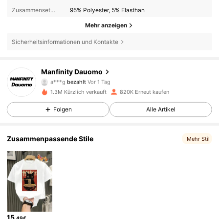
Zusammensetzung:
95% Polyester, 5% Elasthan
Mehr anzeigen
Sicherheitsinformationen und Kontakte
Manfinity Dauomo
104K Follower
4,82
a***g
bezahlt
Vor 1 Tag
1.3M Kürzlich verkauft
820K Erneut kaufen
104K Follower
4,82
Folgen
Alle Artikel
Zusammenpassende Stile
104K Follower
4,82
Mehr Stil
104K Follower
4,82
104K Follower
4,82
15
,49€