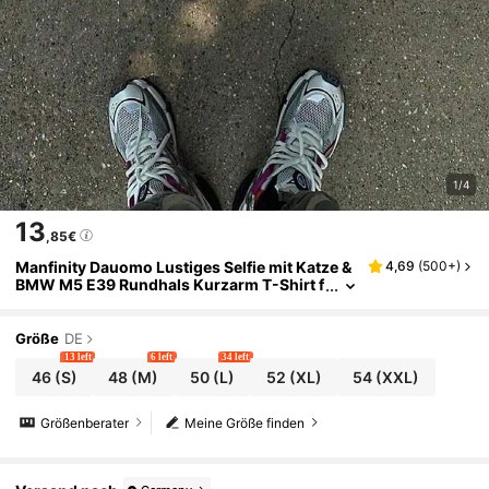
1/4
13
,85€
Manfinity Dauomo Lustiges Selfie mit Katze &
4,69
(
500+
)
BMW M5 E39 Rundhals Kurzarm T-Shirt f
ür Herren
Größe
DE
13 left
6 left
34 left
46
(S)
48
(M)
50
(L)
52
(XL)
54
(XXL)
Größenberater
Meine Größe finden