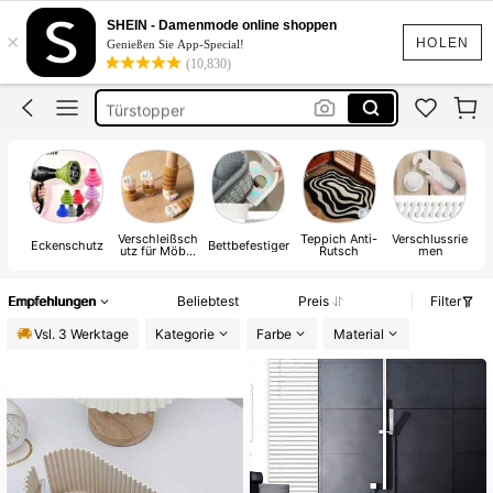
Mini Kühlschrank
SHEIN - Damenmode online shoppen
×
Eckenschutz
HOLEN
Genießen Sie App-Special!
(10,830)
Kantenschutz
Türstopper
Teppich Kleber
Mini Kühlschrank
Verschleißsch
Teppich Anti-
Verschlussrie
Tü
Eckenschutz
Bettbefestiger
utz für Möbel
Rutsch
men
und Geräte
Empfehlungen
Beliebtest
Preis
Filter
Vsl. 3 Werktage
Kategorie
Farbe
Material