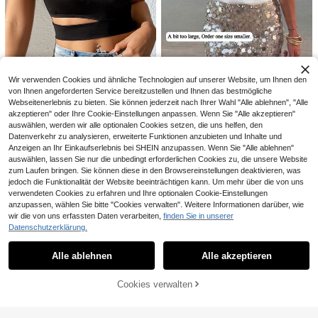
Polka Dot Raglan Crop T-Shirt mit K
12
,88€
ontrastärmeln und Rundhalsaussch
nitt
Wir verwenden Cookies und ähnliche Technologien auf unserer Website, um Ihnen den
von Ihnen angeforderten Service bereitzustellen und Ihnen das bestmögliche
SHEIN Privé Crop Top mit einer Sch
Webseitenerlebnis zu bieten. Sie können jederzeit nach Ihrer Wahl "Alle ablehnen", "Alle
ulter frei, Ausschnitt
Neues Sommer U-Ausschnitt ärmel
7
akzeptieren" oder Ihre Cookie-Einstellungen anpassen. Wenn Sie "Alle akzeptieren"
,49€
loses Damen Tanktop, lockerer läss
10
auswählen, werden wir alle optionalen Cookies setzen, die uns helfen, den
,49€
iger Schnitt, elegantes bequemes B
Datenverkehr zu analysieren, erweiterte Funktionen anzubieten und Inhalte und
asic weißes Tanktop, geeignet für
Anzeigen an Ihr Einkaufserlebnis bei SHEIN anzupassen. Wenn Sie "Alle ablehnen"
Urlaub und tägliches Tragen
auswählen, lassen Sie nur die unbedingt erforderlichen Cookies zu, die unsere Website
zum Laufen bringen. Sie können diese in den Browsereinstellungen deaktivieren, was
jedoch die Funktionalität der Website beeinträchtigen kann. Um mehr über die von uns
8
verwendeten Cookies zu erfahren und Ihre optionalen Cookie-Einstellungen
anzupassen, wählen Sie bitte "Cookies verwalten". Weitere Informationen darüber, wie
Aloruh
wir die von uns erfassten Daten verarbeiten,
finden Sie in unserer
10
Aloruh Damen Lässig Rundhals T-S
Datenschutzerklärung.
Ähnliche vorrätige Artikel anzeigen
Alle ansehen
hirt mit geraffter Taille, einfarbiges T
11
SHEIN BAE
,49€
-Shirt für den täglichen Weg zur Arb
Alle ablehnen
Alle akzeptieren
SHEIN BAE Weißes Damen-T-Shirt
eit und zum Zuhause tragen, Langa
Sorry, dieses Produkt ist ausverkauft.
aus 95 % Baumwolle, schlichtes So
rm Strick T-Shirt mit Blumen Mesh
10
,39€
mmertop für jeden Tag, minimalistis
Cookies verwalten
AUSVERKAUFT
che Fledermausärmel, tailliert, eleg
ant – ideal für Urlaub, Strand und All
tag.