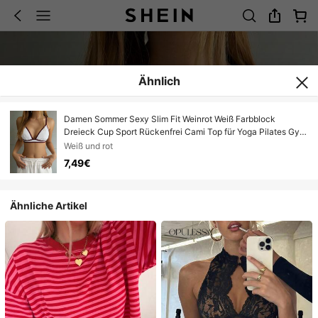
Ähnlich
Damen Sommer Sexy Slim Fit Weinrot Weiß Farbblock
Dreieck Cup Sport Rückenfrei Cami Top für Yoga Pilates Gym
Training Layering Street-Style Strandurlaub und Loungewear
Weiß und rot
Zuhause
7,49€
Ähnliche Artikel