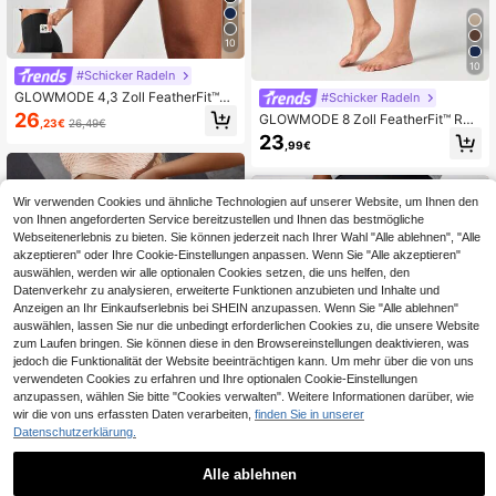
10
10
#Schicker Radeln
GLOWMODE 4,3 Zoll FeatherFit™-S
#Schicker Radeln
culpt Pflasterstein Schieber ohne V
26
GLOWMODE 8 Zoll FeatherFit™ Rad
,23€
26,49€
ordernnaht Korsage Stützung Bauc
fahrer-Shorts mit Überschneidung,
23
hkontrolle Bikershorts mit Seitentas
,99€
Radfahren, Laufen, Fitness, Somme
chen rutschfeste Streifen mittlere B
r
elastbarkeit Laufen Joggen Trainin
g Fitnessstudio
Wir verwenden Cookies und ähnliche Technologien auf unserer Website, um Ihnen den
von Ihnen angeforderten Service bereitzustellen und Ihnen das bestmögliche
Webseitenerlebnis zu bieten. Sie können jederzeit nach Ihrer Wahl "Alle ablehnen", "Alle
akzeptieren" oder Ihre Cookie-Einstellungen anpassen. Wenn Sie "Alle akzeptieren"
auswählen, werden wir alle optionalen Cookies setzen, die uns helfen, den
Datenverkehr zu analysieren, erweiterte Funktionen anzubieten und Inhalte und
Anzeigen an Ihr Einkaufserlebnis bei SHEIN anzupassen. Wenn Sie "Alle ablehnen"
auswählen, lassen Sie nur die unbedingt erforderlichen Cookies zu, die unsere Website
zum Laufen bringen. Sie können diese in den Browsereinstellungen deaktivieren, was
jedoch die Funktionalität der Website beeinträchtigen kann. Um mehr über die von uns
verwendeten Cookies zu erfahren und Ihre optionalen Cookie-Einstellungen
anzupassen, wählen Sie bitte "Cookies verwalten". Weitere Informationen darüber, wie
wir die von uns erfassten Daten verarbeiten,
finden Sie in unserer
Datenschutzerklärung.
Alle ablehnen
9
1 Stück Damen Sport Yoga Shorts