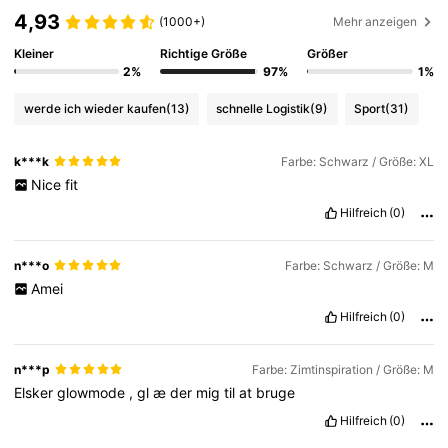
4,93
(1000+)
Mehr anzeigen
Kleiner
Richtige Größe
Größer
2%
97%
1%
werde ich wieder kaufen
(13)
schnelle Logistik
(9)
Sport
(31)
k***k
Farbe: Schwarz / Größe: XL
Nice
fit
Hilfreich
(0)
n***o
Farbe: Schwarz / Größe: M
Amei
Hilfreich
(0)
n***p
Farbe: Zimtinspiration / Größe: M
Elsker
glowmode
,
gl
æ
der
mig
til
at
bruge
Hilfreich
(0)