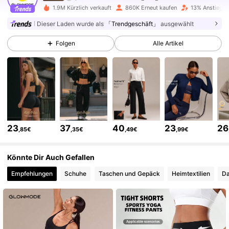
2.2M Follower
4,90
1.9M Kürzlich verkauft
860K Erneut kaufen
13% Anstieg d
Dieser Laden wurde als
「Trendgeschäft」
ausgewählt
2.2M Follower
4,90
Folgen
Alle Artikel
2.2M Follower
4,90
2.2M Follower
4,90
23
37
40
23
26
,85€
,35€
,49€
,99€
2.2M Follower
4,90
Könnte Dir Auch Gefallen
Empfehlungen
Schuhe
Taschen und Gepäck
Heimtextilien
Da
2.2M Follower
4,90
2.2M Follower
4,90