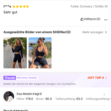
i***s
Farbe: Schwarz / Größe: M
Sehr
gut
Hilfreich
(0)
Ausgewählte Bilder von einem SHEINer
(2)
Mehr anzeigen
HOT
TOP 4
#Schicker Radeln
Radeln Sie stilvoll mit den eleganten Designs von CyclingChic.
Das Model trägt:
S
Höhe:
178.0
Brust :
80.0
Taillenumfang:
63.0
Hüftungsumfang:
Produktdetails