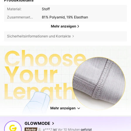
Material:
Stoff
Zusammensetzung:
81% Polyamid, 19% Elasthan
Mehr anzeigen
Sicherheitsinformationen und Kontakte
Mehr anzeigen
2.2M Follower
4,90
GLOWMODE
p***7
ist
Vor 10 Minuten
gefolgt
s***1
ist am Durchsuchen