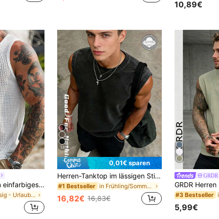
10,89€
13
0,01€ sparen
Herren-Tanktop im lässigen Stil, schwarz, locker geschnitten, ärmellos, mit Waschung und Destroyed-Effekt, breitem Schulterdesign, Vintage-High-Street-Style, auffälliges Sommer-Streetwear-Piece
GRDR
VENTUSAIL Herren einfarbiges großes Rundhals-Trägershirt mit Jacquard-Strickmuster, Sommer, Urlaub
in Frühling/Sommer Herren Tanktops
#1 Bestseller
in Lässig - Urlaub Lässig Herren Tanktops
#3 Bestseller
16,82€
16,83€
5,99€