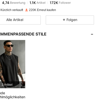
j***s
bezahlt
Vor 1 Tag
Kürzlich verkauft
220K Erneut kaufen
4,74
1.1K
172K
Alle Artikel
Folgen
4,74
1.1K
172K
MMENPASSENDE STILE
4,74
1.1K
172K
4,74
1.1K
172K
4,74
1.1K
172K
2 Artikel
4,74
1.1K
172K
nde
lmöglichkeiten
4,74
1.1K
172K