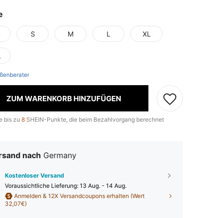
e
S
M
L
XL
L
ßenberater
ZUM WARENKORB HINZUFÜGEN
e bis zu
8
SHEIN-Punkte, die beim Bezahlvorgang berechnet
.
rsand nach
Germany
Kostenloser Versand
Voraussichtliche Lieferung:
13 Aug. - 14 Aug.
Anmelden & 12X Versandcoupons erhalten (Wert
32,07€)