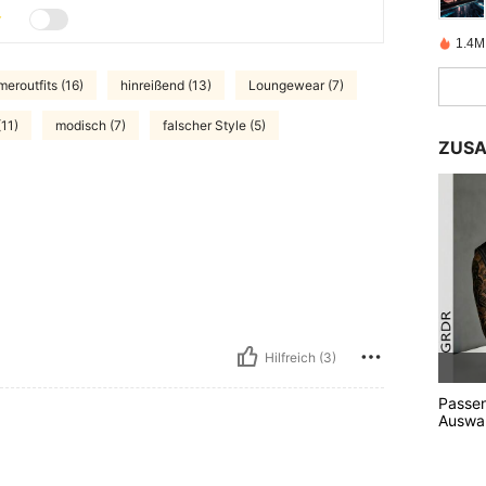
1.4M 
eroutfits (16)
hinreißend (13)
Loungewear (7)
(11)
modisch (7)
falscher Style (5)
ZUSA
Hilfreich (3)
Passe
Auswah