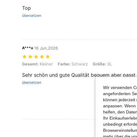
Top
übersetzen
A***o
16 Jun,2026
Gesamt: Kleiner, Farbe: Schwarz, Größe: XL
Gesamt:
Kleiner
Farbe:
Schwarz
Größe:
XL
Sehr schön und gute Qualität bequem aber passt 
übersetzen
Wir verwenden Co
angeforderten Ser
können jederzeit 
anpassen. Wenn Si
helfen, den Date
Ihr Einkaufserle
unbedingt erford
Mehr Bewertung
Browsereinstellun
mehr über die vo