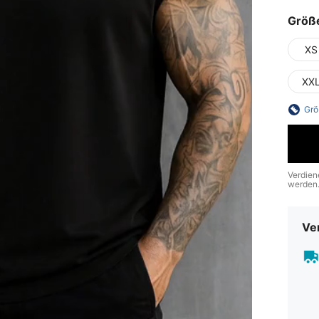
Größ
XS
XX
Grö
Verdien
werden
Ve