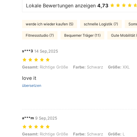
Lokale Bewertungen anzeigen
4,73
werde ich wieder kaufen (5)
schnelle Logistik (7)
Somm
Fitnessstudio (7)
Bequemer Träger (11)
Gute Mobilität 
s***3
14 Sep,2025
Gesamt: Richtige Größe, Farbe: Schwarz, Größe: XXL
Gesamt:
Richtige Größe
Farbe:
Schwarz
Größe:
XXL
love it
übersetzen
a***m
9 Sep,2025
Gesamt: Richtige Größe, Farbe: Schwarz, Größe: L
Gesamt:
Richtige Größe
Farbe:
Schwarz
Größe:
L