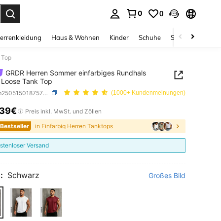
0
0
ess Enter to select.
errenkleidung
Haus & Wohnen
Kinder
Schuhe
Schmuck & Acces
 Top
GRDR Herren Sommer einfarbiges Rundhals
 Loose Tank Top
SKU: sm25051501875702628
(1000+ Kundenmeinungen)
,39€
ICE AND AVAILABILITY
Preis inkl. MwSt. und Zöllen
 Bestseller
in Einfarbig Herren Tanktops
stenloser Versand
:
Schwarz
Großes Bild