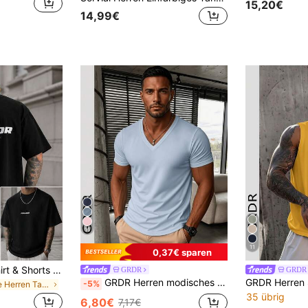
15,20€
14,99€
11
11
0,37€ sparen
Men's Printed T-Shirt & Shorts Set - 100% Pure Cotton, Fun Prints, Street Casual Style
GRDR
GRDR
GRDR Herren modisches V-Ausschnitt Kurzarm T-Shirt | Exquisites Design | Sommer Essentiell | Leicht zu kombinieren | Zeige deinen Stil
-5%
in Lose Herren Tanktops
35 übrig
6,80€
7,17€