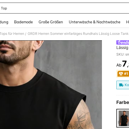
 Top
and down arrow keys to navigate search Zuletzt gesucht and Suche und Finde. Pr
dung
Bademode
Große Größen
Unterwäsche & Nachtwäsche
H
Tops für Herren
GRDR Herren Sommer einfarbiges Rundhals Lässig Loose Tank
/
Lässig
7
Ab
PR
#1
Ko
Farbe