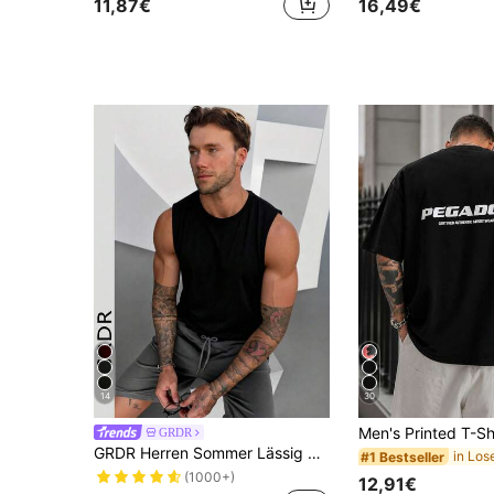
11,87€
16,49€
14
30
GRDR
GRDR Herren Sommer Lässig Rundhals Ärmellos Tank Top
#1 Bestseller
(1000+)
12,91€