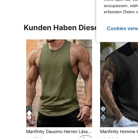
anzupassen, wähle
erfassten Daten 
Kunden Haben Diese Artikel A
Cookies verw
13
15
Manfinity Dauomo Herren Lässig einfarbiges T-Shirt mit Rundhalsausschnitt und ärmellos, vielseitig für den Sommer