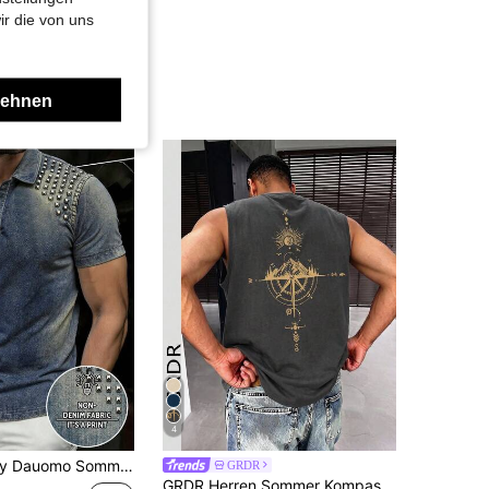
ir die von uns
lehnen
4
röße POLO Hemd, Vintage Blau Farbverlauf Muster Design, Street Fashion Stil, Bequemer Stoff, Outdoor Kleidung
GRDR
GRDR Herren Sommer Kompass & Bergspitzen Muster Lässiges ärmelloses Trägershirt