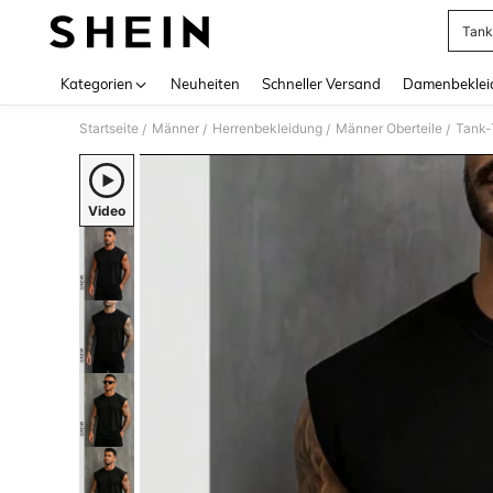
Tank
Use up 
Kategorien
Neuheiten
Schneller Versand
Damenbeklei
Startseite
Männer
Herrenbekleidung
Männer Oberteile
Tank-
/
/
/
/
Video