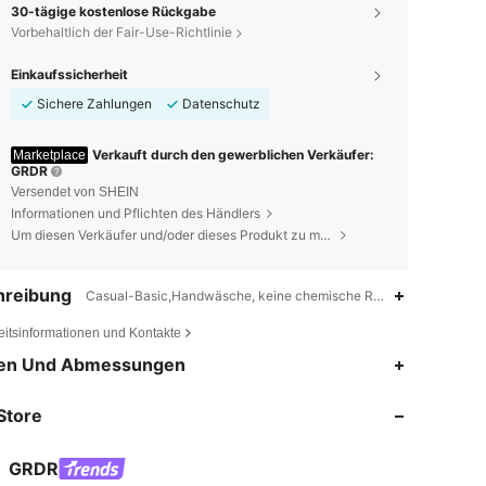
30-tägige kostenlose Rückgabe
Vorbehaltlich der Fair-Use-Richtlinie
Einkaufssicherheit
Sichere Zahlungen
Datenschutz
Verkauft durch den gewerblichen Verkäufer:
Marketplace
GRDR
Versendet von SHEIN
Informationen und Pflichten des Händlers
Um diesen Verkäufer und/oder dieses Produkt zu melden
hreibung
Casual-Basic,Handwäsche, keine chemische Reinigung,Einfarbig
eitsinformationen und Kontakte
4,74
1.1K
172K
en Und Abmessungen
Store
4,74
1.1K
172K
GRDR
4,74
1.1K
172K
Bewertung
Artikel
Follower