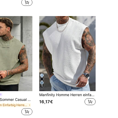
15
Manfinity Homme Herren einfarbiges Rundhals Kurzarm Lässig Top, Alltagskleidung, Urlaub
GRDR Herren Sommer Casual ärmelloses Rundhals Tank Top
16,17€
in Einfarbig Herren Tanktops