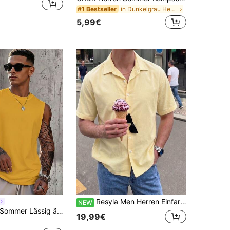
in Dunkelgrau Herren Tanktops
#1 Bestseller
5,99€
Resyla Men Herren Einfarbiges Kurzarm Einzelknöpfung Lässig Hemd (Geeignet für Sommer, Herbst) mit japanischem Urlaubsstil, koreanischem Clean Fit Jugendstil, urbanem entspanntem Lässigstil, perfekt für Strandurlaub, Stadterkundung, Sommerpendeln, Straßenfotografie, Cafébesuche, bevorzugt in hellen Farben, leichtes Basic Herrenbekleidung
NEW
GRDR Herren Sommer Lässig ärmelloses Rundhals Tank Top
19,99€