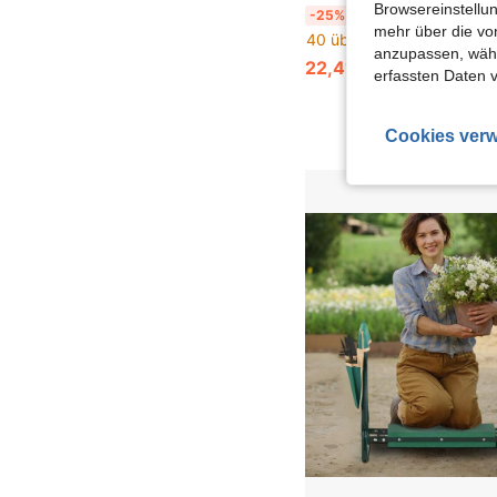
Browsereinstellun
Outsunny Kniebank für Gartenarbeit klappbar Gartenhocker mit Kniekissen Werkzeugtaschen Polsterung Kniehilfe belastbar bis 150
-25%
mehr über die vo
40 übrig
anzupassen, wähle
22,41€
29,90€
erfassten Daten 
Cookies verw