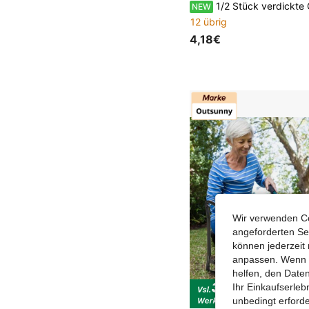
1/2 Stück verdickte Garten-Knieauflage, große Arbeits-Knieauflage, wasserdichte Gartenmatte, tragbare Schaumstoff-Knieauflage mit strukturierter Gummioberfläche und Griff, bequem für Gartenarbeit, Camping, A
NEW
12 übrig
4,18€
Wir verwenden Co
angeforderten Ser
können jederzeit 
anpassen. Wenn Si
helfen, den Date
Ihr Einkaufserle
unbedingt erford