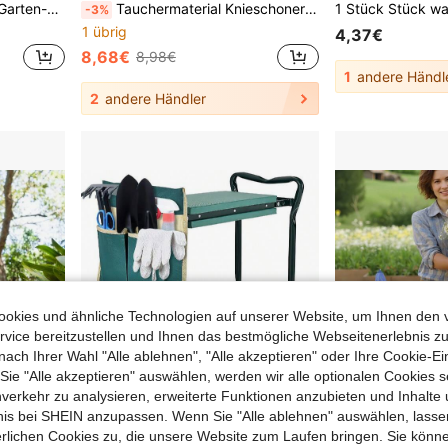
utoreparatur, Reinigung, schützt Knie vor Schäden durch harte Oberflächen
Tauchermaterial Knieschoner für den Garten, Outdoor Unkrautjäten Gartenknieschoner, Schaumstoff Elastische Knieschützer für Haushaltstätigkeiten
-3%
1 übrig
4,37€
8,68€
8,98€
1
andere Händl
2
andere Händler
okies und ähnliche Technologien auf unserer Website, um Ihnen den 
vice bereitzustellen und Ihnen das bestmögliche Webseitenerlebnis zu
nach Ihrer Wahl "Alle ablehnen", "Alle akzeptieren" oder Ihre Cookie-Ei
e "Alle akzeptieren" auswählen, werden wir alle optionalen Cookies s
nverkehr zu analysieren, erweiterte Funktionen anzubieten und Inhalte
bnis bei SHEIN anzupassen. Wenn Sie "Alle ablehnen" auswählen, lassen
7,49€
erlichen Cookies zu, die unsere Website zum Laufen bringen. Sie könne
sparen