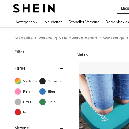
Somm
Use up 
Kategorien
Neuheiten
Schneller Versand
Damenbeklei
Startseite
Werkzeug & Heimwerkerbedarf
Werkzeuge
/
/
/
Filter
Mehr
Farbe
Vielfarbig
Schwarz
Pink
Blau
Grau
Grün
Rot
Material