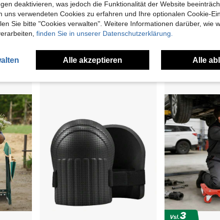
gen deaktivieren, was jedoch die Funktionalität der Website beeinträc
 kg Arbeitshocker zum Knien & Sitzen 58 x 28 x 49cm
Garten Knieschoner & Sitze
Home & Ga
n uns verwendeten Cookies zu erfahren und Ihre optionalen Cookie-Ei
10 übrig
n Sie bitte "Cookies verwalten". Weitere Informationen darüber, wie w
36,38€
40,84€
verarbeiten,
finden Sie in unserer Datenschutzerklärung.
4-5 Werktage
2
andere Händler
alten
Alle akzeptieren
Alle ab