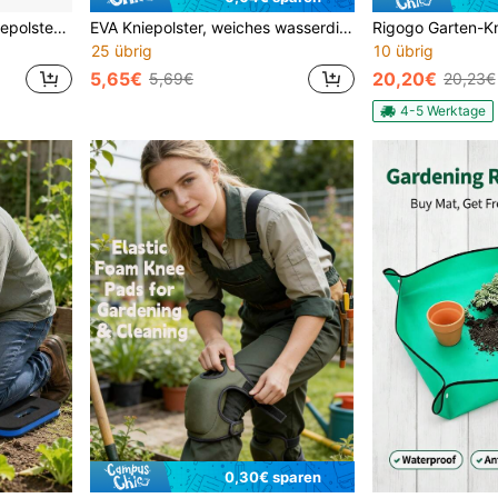
1 Stück Rot & Schwarz Kniepolster mit Rollen, ABS Material multifunktionale integrierte Werkzeugablage, bequemes Kniepolster, geeignet für Mechaniker, Schreiner, Bodenbeläge und Automobilreparatur
EVA Kniepolster, weiches wasserdichtes Garten-Kniepolster, Schaumstoffkissen Knieschützer
25 übrig
10 übrig
5,65€
20,20€
5,69€
20,23€
4-5 Werktage
0,30€ sparen