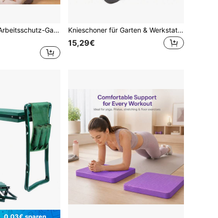
1/2 Stück große Arbeitsschutz-Garten-Knieschoner, verdickte, verschleißfeste, wasserdichte und feuchtigkeitsabweisende Knieschoner für Gartenarbeit, Bodenverlegung und Bodenarbeiten, nicht einschnürend
Knieschoner für Garten & Werkstatt, Schaumstoff, Schwarz, Maße 40 x 26 cm, 2er-Set
15,29€
0,03€ sparen