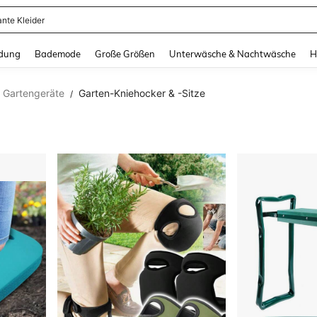
erkleid Damen
and down arrow keys to navigate search Zuletzt gesucht and Suche und Finde. Pr
dung
Bademode
Große Größen
Unterwäsche & Nachtwäsche
H
Gartengeräte
Garten-Kniehocker & -Sitze
/