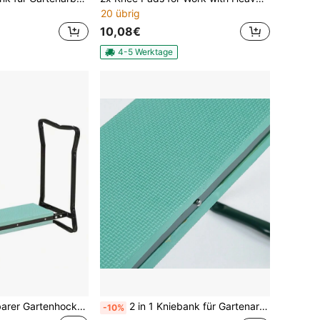
20 übrig
10,08€
4-5 Werktage
Kniebank, klappbarer Gartenhocker, 2-in-1, Kniestütze, mit Werkzeugtasche, EVA-Schaum, 58 x 28 x 49 cm, für den Einsatz vor Ort
2 in 1 Kniebank für Gartenarbeit, Gartenhocker mit Eva-Schaumkissen Gepolstert, Klappbar Gartenbank Arbeitshocker mit Werkzeugtasche, Erntebank Klapphocker Kniestuhl, 60 x 50 x 28 cm, Grün
-10%