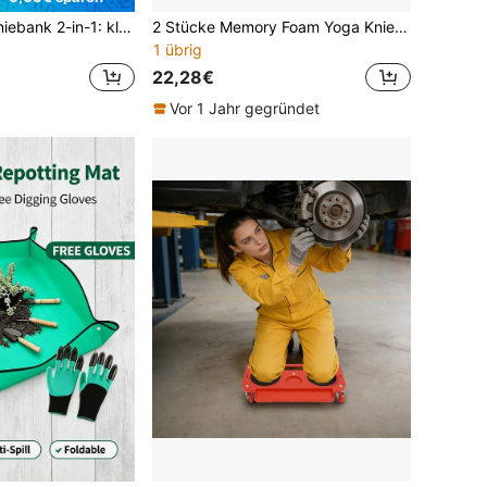
Rigogo Garten-Kniebank 2-in-1: klappbarer Kniehocker & gepolsterter Gartenstuhl mit Werkzeugtasche, weiches EVA-Kniepolster, Belastbarkeit bis 150 kg,JG-HYGD
2 Stücke Memory Foam Yoga Knieschoner, rutschfeste Sportunterstützung für Knie, Ellbogen, Handgelenke, Pilates Board Kniematte, Größe 43 x 30 cm, Schwarz/Lila
1 übrig
22,28€
Vor 1 Jahr gegründet