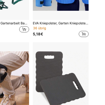
JAOSY Kniebank Gartenarbeit Bank Kniehilfe Gartenbank Gartenhocker klappbar MitTasche,2-in-1-Funktionalität,Kann als Hocker oder Kniebank verwendet werden
EVA Kniepolster, Garten Kniepolster, Reparatur Kniepolster, EVA Knieschoner
36 übrig
5,18€