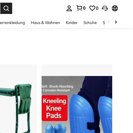
0
0
ess Enter to select.
errenkleidung
Haus & Wohnen
Kinder
Schuhe
Schmuck & Acces