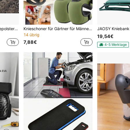
1 Stück 1,1 Zoll großes Kniepolster für den Garten, schützendes blaues Kniepolsterkissen, hochdichte Schaumstoffmatten für Gartenarbeit, Gartenarbeit, Kniestützübungen, Babybad, Hausreinigungsgeschenke
Knieschoner für Gärtner für Männer und Frauen - Einfach zu verwenden, Knie-Schutzkissen aus ultradickem Memory-Schaum, rutschfest, verstellbar, Knieschoner für Gärtner zum Knien, Reinigen, Schrubben von Böden, Beschneiden
14 übrig
19,54€
7,88€
4-5 Werktage