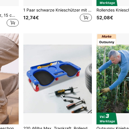
1 Paar schwarze Knieschützer mit dicker EVA-Schaumpolsterung, vielseitige Kniepolster für Gartenarbeit, Bodenverlegung, Mechanikerarbeiten, Radfahren und Yoga
Gartenkniehocker und -sitz, 15 cm breite Knieauflage, robuster Gartenkniehocker, klappbarer Gartensitz mit 2 Werkzeugtaschen, lindert Knie- und Rückenschmerzen, tragbare Gartenbank für Frauen und Großeltern
12,74€
52,08€
1 Paar verdickte große Knieschoner für Gartenarbeit, schützen die Knie und verhindern Verletzungen, Unisex Arbeitsknieschoner, dick und verschleißfest, bequem zu tragen ohne die Knie einzuschnüren, Gartengeräte, Garten Knieschoner (Schwarz/Blau)
220,46lbs Max. Tragkraft, Rollendes Kniekissen/Kniepolster, Schlagfester Abs-Rahmen, Kniekissen Mit 5 Rollen, Rollendes Kniekissen Für Arbeiten Der Garage Werkstätten Garten Sowie Zur Autowartung