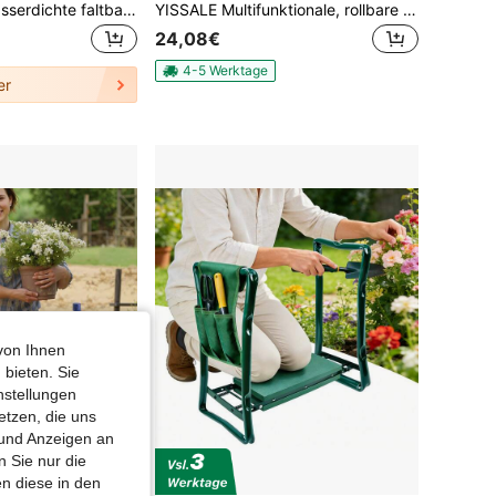
1 Stück Stück wasserdichte faltbare Pflanzumtopfmatte mit kostenlosen Garten-Grabhandschuhen, dicke PE Anti-Auslauf Gartenarbeitsschale zum Umtopfen von Sukkulenten und Blumen, zum Mischen von Erde, Garten-Umtopfmatte + kostenlose Garten-Krallenhandschuhe
YISSALE Multifunktionale, rollbare Knieschoner mit Werkzeugablage, ergonomische Kniematte aus weichem Schwamm mit 5 Universalrollen, für Autoreparaturen, Gartenarbeit, Fliesenlegen und Bauarbeiten, 49 x 25 cm
24,08€
4-5 Werktage
er
von Ihnen
 bieten. Sie
nstellungen
etzen, die uns
 und Anzeigen an
 Sie nur die
n diese in den