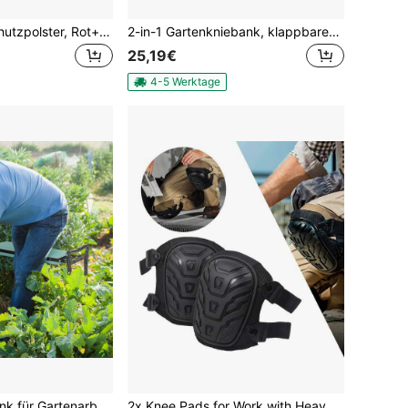
Rollendes Knieschutzpolster, Rot+Schwarz Schwammgepolstertes Knieschutzpolster, Beweglicher Kniewagen mit Werkzeugablage
2-in-1 Gartenkniebank, klappbarer Kniehocker/Bank mit dicker EVA-Schaumstoffpolsterung, abnehmbarer Werkzeugtasche aus Oxford-Gewebe, robustem Stahlrohrrahmen für Gartenarbeiten, Tragkraft bis zu 150 kg, Armeegrün
25,19€
4-5 Werktage
Outsunny Kniebank für Gartenarbeit klappbar Gartenhocker Werkzeugtaschen Polsterung Kniehilfe belastbar bis 150 kg Arbeitshocker Gartenbank zum Knien & Sitzen 58 x 28 x 49cm Dunkelgrün
2x Knee Pads for Work with Heavy Duty Cushion