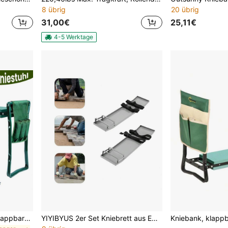
8 übrig
20 übrig
31,00€
25,11€
4-5 Werktage
Garten-Kniebank 2-in-1: Klappbarer, gepolsterter Sitz und Kniehocker mit Werkzeugtasche, 2-in-1-Kniepolster aus weichem EVA-Schaumstoff, Garten-Kniebank, Belastbarkeit (bis zu 150 kg)
YIYIBYUS 2er Set Kniebrett aus Edelstahl, 75x20cm, je 50kg belastbar, für Beton- & Estricharbeiten, glatte Oberfläche, mit Zehenhalterung