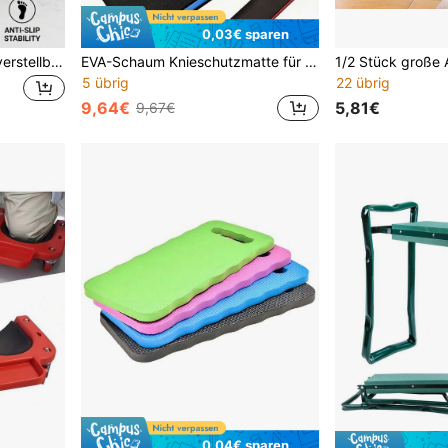
0,03€ sparen
1/2 Stücke professionelle verstellbare Garten-Knieschoner, robuste verlängerte Industrie-Knieschoner, rutschfeste verschleißfeste Arbeits-Knieschoner - mit Gel-Polstern, weicher Schaumstofffüllung, verstellbarem Doppelriemen-Design, unisex, geeignet für Baustelle, Garten, Renovierung, Bodenverlegung, Motorradfahren und andere Arbeits- und Heimnutzung. Atmungsaktive rutschfeste Garten-Knieschoner, bequeme atmungsaktive Garten-Arbeits-Knieschoner. Stoßabsorbierende verschleißfeste Auto-Reparatur-Werkzeuge für Herren, atmungsaktive rutschfeste Bau-Arbeits-Werkzeuge, windresistente Motorrad-Fahrzubehör, druckresistente langanhaltend Auto-Reparatur-Arbeits-Autozubehör.
EVA-Schaum Knieschutzmatte für Gartenarbeit - Tragbare rutschfeste Knieschutzmatte, Garten Knieschutzmatte, Auto Reparatur Knieschutzmatte mit Griff. Rutschfest und feuchtigkeitsbeständig, diese tragbare Outdoor Knieschutzmatte mit Griff ist geeignet für Gartenarbeit, Reparaturarbeiten, Camping und Outdoor-Arbeiten. Bietet bequemen Halt, leicht und einfach zu tragen. Ideales Geschenk und Feiertagswahl
5 übrig
22 übrig
9,64€
5,81€
9,67€
0,04€ sparen