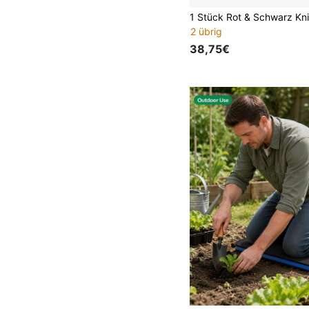
2 übrig
38,75€