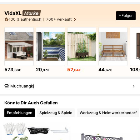
VidaXL
Folgen
100 % authentisch
700+ verkauft
573
20
52
44
108
,38€
,97€
,64€
,67€
Muchuangkj
Könnte Dir Auch Gefallen
Empfehlungen
Spielzeug & Spiele
Werkzeug & Heimwerkerbedarf