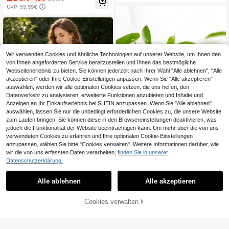
UVP: 59,99€
Wir verwenden Cookies und ähnliche Technologien auf unserer Website, um Ihnen den
von Ihnen angeforderten Service bereitzustellen und Ihnen das bestmögliche
Webseitenerlebnis zu bieten. Sie können jederzeit nach Ihrer Wahl "Alle ablehnen", "Alle
akzeptieren" oder Ihre Cookie-Einstellungen anpassen. Wenn Sie "Alle akzeptieren"
auswählen, werden wir alle optionalen Cookies setzen, die uns helfen, den
Datenverkehr zu analysieren, erweiterte Funktionen anzubieten und Inhalte und
Anzeigen an Ihr Einkaufserlebnis bei SHEIN anzupassen. Wenn Sie "Alle ablehnen"
auswählen, lassen Sie nur die unbedingt erforderlichen Cookies zu, die unsere Website
zum Laufen bringen. Sie können diese in den Browsereinstellungen deaktivieren, was
jedoch die Funktionalität der Website beeinträchtigen kann. Um mehr über die von uns
1 Stück Weiße Spitzen Hochzeit Blu
verwendeten Cookies zu erfahren und Ihre optionalen Cookie-Einstellungen
menmädchen Korb, Rüschenrand S
1 übrig
anzupassen, wählen Sie bitte "Cookies verwalten". Weitere Informationen darüber, wie
atinschleife Perlen Dekor Blumenko
wir die von uns erfassten Daten verarbeiten,
finden Sie in unserer
26
rb für Hochzeitszeremonie Party De
,12€
1 Stück super süßer gelber knoblau
Datenschutzerklärung.
koration
chförmiger Pflanztopf, retro Blumen
2 übrig
topf für Innenräume mit Ablaufloch,
2
geeignet für Sukkulenten, Kräuter,
Alle ablehnen
Alle akzeptieren
,88€
Kakteen - ideales Geschenk für Pfl
anzenfans, Wohndekoration, robust
ZUM WARENKORB
Cookies verwalten
es Vintage-Topfdesign
JETZT EINKAUFEN
HINZUFÜGEN