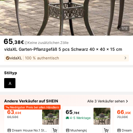
1/12
65
,38€
Keine zusätzlichen Zölle
vidaXL Garten-Pflanzgefäß 5 pcs Schwarz 40 x 40 x 15 cm
vidaXL
100 % authentisch
Stiltyp
A
Andere Verkäufer auf SHEIN
Alle 3 Verkäufer sehen
Niedrigster Preis bei allen Händlern
63
65
66
,03€
,78€
,35€
66,58€
70,08€
4-5 Werktage
Dream House No.1 Store
Mushengkj