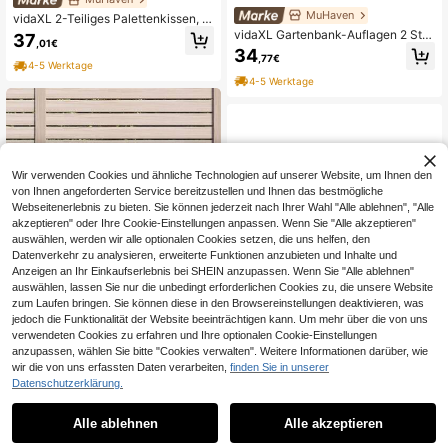
MuHaven
vidaXL 2-Teiliges Palettenkissen, C
remefarbener Stoff
vidaXL Gartenbank-Auflagen 2 Stü
37
,01€
ck Melange Taupe 100x50x7 Cm S
34
,77€
toff
4-5 Werktage
4-5 Werktage
Wir verwenden Cookies und ähnliche Technologien auf unserer Website, um Ihnen den
von Ihnen angeforderten Service bereitzustellen und Ihnen das bestmögliche
Webseitenerlebnis zu bieten. Sie können jederzeit nach Ihrer Wahl "Alle ablehnen", "Alle
akzeptieren" oder Ihre Cookie-Einstellungen anpassen. Wenn Sie "Alle akzeptieren"
auswählen, werden wir alle optionalen Cookies setzen, die uns helfen, den
Datenverkehr zu analysieren, erweiterte Funktionen anzubieten und Inhalte und
Anzeigen an Ihr Einkaufserlebnis bei SHEIN anzupassen. Wenn Sie "Alle ablehnen"
auswählen, lassen Sie nur die unbedingt erforderlichen Cookies zu, die unsere Website
zum Laufen bringen. Sie können diese in den Browsereinstellungen deaktivieren, was
8,99€ sparen
MuHaven
jedoch die Funktionalität der Website beeinträchtigen kann. Um mehr über die von uns
MuHaven
verwendeten Cookies zu erfahren und Ihre optionalen Cookie-Einstellungen
vidaXL 3 Stück Palettenkissen Mit
Karomuster, Schwarz, Aus Oxford-
anzupassen, wählen Sie bitte "Cookies verwalten". Weitere Informationen darüber, wie
vidaXL Palettenkissen Baumwolle 1
38
,74€
Gewebe
20*40*7 Cm Anthrazit
wir die von uns erfassten Daten verarbeiten,
finden Sie in unserer
44
,88€
-16%
53,87€
Datenschutzerklärung.
4-5 Werktage
4-5 Werktage
Alle ablehnen
Alle akzeptieren