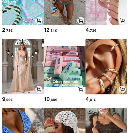
2
12
4
,78€
,84€
,73€
9
10
4
,99€
,68€
,81€