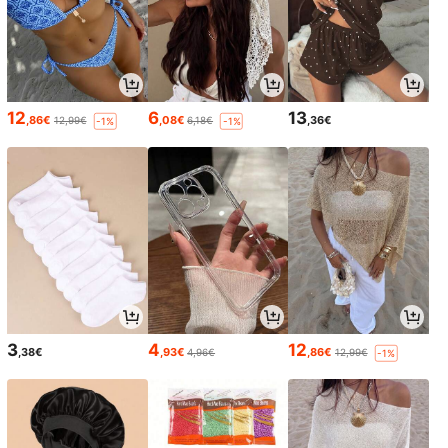
12
6
13
,86€
,08€
,36€
12,99€
6,18€
-1%
-1%
3
4
12
,38€
,93€
,86€
4,96€
12,99€
-1%