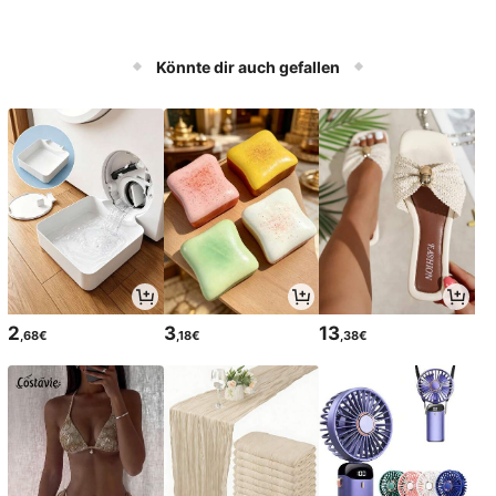
Könnte dir auch gefallen
2
3
13
,68€
,18€
,38€