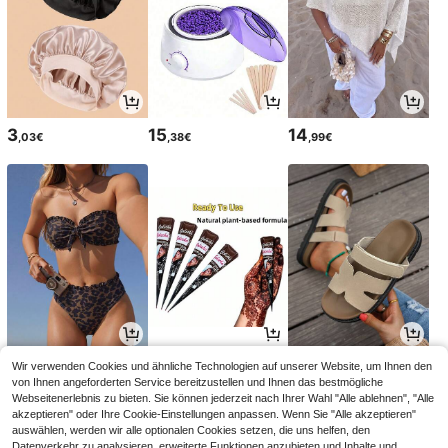
3
15
14
,03€
,38€
,99€
12
4
20
Wir verwenden Cookies und ähnliche Technologien auf unserer Website, um Ihnen den
,55€
,51€
,58€
12,99€
-3%
von Ihnen angeforderten Service bereitzustellen und Ihnen das bestmögliche
Webseitenerlebnis zu bieten. Sie können jederzeit nach Ihrer Wahl "Alle ablehnen", "Alle
akzeptieren" oder Ihre Cookie-Einstellungen anpassen. Wenn Sie "Alle akzeptieren"
auswählen, werden wir alle optionalen Cookies setzen, die uns helfen, den
Datenverkehr zu analysieren, erweiterte Funktionen anzubieten und Inhalte und