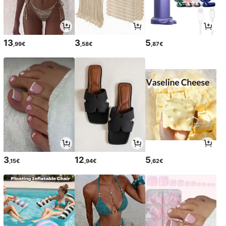
13
3
5
,99€
,58€
,87€
3
12
5
,15€
,94€
,62€