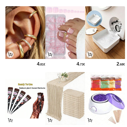
4
4
2
.81€
.73€
.68€