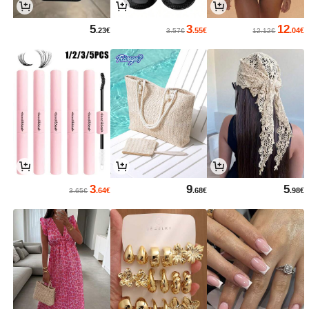
5
3
12
.23€
.55€
.04€
3.57€
12.12€
3
9
5
.64€
.68€
.98€
3.65€