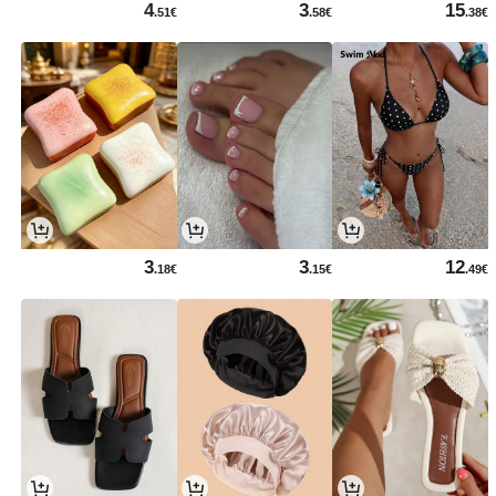
4
3
15
.51€
.58€
.38€
3
3
12
.18€
.15€
.49€