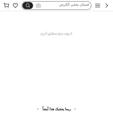
dazy
فستان اكمام طويله
بيجامات شتوية مقاس كبير
motf
.لا يوجد منتج متطابق أخرى
ربما يعجبك هذا أيضاً