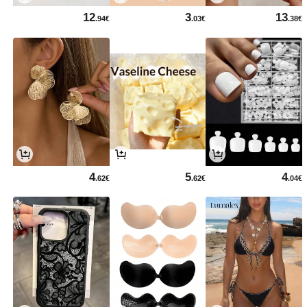
12
3
13
.94€
.03€
.38€
4
5
4
.62€
.62€
.04€