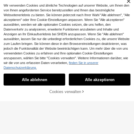
rn/Vatertag/Geburtstag
Wir verwenden Cookies und ähnliche Technologien auf unserer Website, um Ihnen den
von Ihnen angeforderten Service bereitzustellen und Ihnen das bestmögliche
Webseitenerlebnis zu bieten. Sie können jederzeit nach Ihrer Wahl "Alle ablehnen", "Alle
akzeptieren" oder Ihre Cookie-Einstellungen anpassen. Wenn Sie "Alle akzeptieren"
auswählen, werden wir alle optionalen Cookies setzen, die uns helfen, den
Datenverkehr zu analysieren, erweiterte Funktionen anzubieten und Inhalte und
Anzeigen an Ihr Einkaufserlebnis bei SHEIN anzupassen. Wenn Sie "Alle ablehnen"
auswählen, lassen Sie nur die unbedingt erforderlichen Cookies zu, die unsere Website
zum Laufen bringen. Sie können diese in den Browsereinstellungen deaktivieren, was
jedoch die Funktionalität der Website beeinträchtigen kann. Um mehr über die von uns
1 Stück tragbare EVA Hartschalen-
Darts Metallspitze Set,Stahlsp
NEW
verwendeten Cookies zu erfahren und Ihre optionalen Cookie-Einstellungen
Dartaufbewahrungsbox, profession
itze Darts Darts Set Professionelle
7 übrig
8
anzupassen, wählen Sie bitte "Cookies verwalten". Weitere Informationen darüber, wie
,14€
eller Dart-Aufbewahrungsorganizer,
Metall Darts 3 Stücke 22 Gramm Pr
wir die von uns erfassten Daten verarbeiten,
finden Sie in unserer
8
mit stoßfestem, druckfestem, wasse
o Dart Set mit Aluminiumschäften
,22€
-1%
8,38€
Datenschutzerklärung.
rdichtem und staubdichtem Mehrfa
chschutz, verdickte Polsterungssch
icht im Inneren kann Darts sicher fix
Alle ablehnen
Alle akzeptieren
ieren, vermeidet Kollisionen und Kra
tzer am Dartkörper, großes Fassung
svermögen mit Mehrfachfach-Desi
ZUM WARENKORB
Cookies verwalten
JETZT EINKAUFEN
gn, kann Dartspitzen, Schäfte, Fligh
HINZUFÜGEN
ts und verschiedene passende Acc
essoires ordentlich aufbewahren