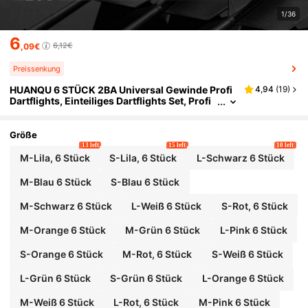
1/36
6
6,12€
,09€
Preissenkung
HUANQU 6 STÜCK 2BA Universal Gewinde Profi
4,94
(
19
)
Dartflights, Einteiliges Dartflights Set, Profi
Dartflights, Stoßfest, nicht leicht zu verbieg
en, Dart Zubehör, Universal Dart Schäfte 70mm/
75mm/80mm kurz/mittel/lang, 8 Farboptionen
Größe
13 left
15 left
10 left
M-Lila, 6 Stück
S-Lila, 6 Stück
L-Schwarz 6 Stück
M-Blau 6 Stück
S-Blau 6 Stück
M-Schwarz 6 Stück
L-Weiß 6 Stück
S-Rot, 6 Stück
M-Orange 6 Stück
M-Grün 6 Stück
L-Pink 6 Stück
S-Orange 6 Stück
M-Rot, 6 Stück
S-Weiß 6 Stück
L-Grün 6 Stück
S-Grün 6 Stück
L-Orange 6 Stück
M-Weiß 6 Stück
L-Rot, 6 Stück
M-Pink 6 Stück