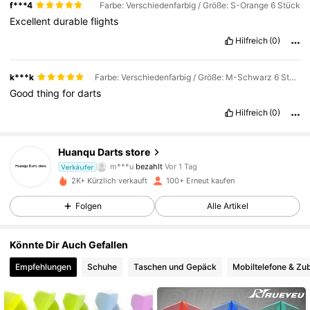
f***4
Farbe: Verschiedenfarbig / Größe: S-Orange 6 Stück
Excellent
durable
flights
Hilfreich
(0)
k***k
Farbe: Verschiedenfarbig / Größe: M-Schwarz 6 Stück
Good
thing
for
darts
Hilfreich
(0)
Huanqu Darts store
66 Follower
4,84
m***u
bezahlt
Vor 1 Tag
Verkäufer
2K+ Kürzlich verkauft
100+ Erneut kaufen
66 Follower
4,84
Folgen
Alle Artikel
Könnte Dir Auch Gefallen
66 Follower
4,84
Empfehlungen
Schuhe
Taschen und Gepäck
Mobiltelefone & Zu
66 Follower
4,84