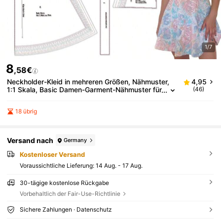
1/7
8
,58€
Neckholder-Kleid in mehreren Größen, Nähmuster,
4,95
1:1 Skala, Basic Damen-Garment-Nähmuster für
(46)
Anfänger und Näh-Muster, Bekleidungs-Herstel
lungsvorlagen, handgefertigte Nähdesigns für Kleid
18 übrig
ung
Versand nach
Germany
Kostenloser Versand
Voraussichtliche Lieferung:
14 Aug. - 17 Aug.
30-tägige kostenlose Rückgabe
Vorbehaltlich der Fair-Use-Richtlinie
Sichere Zahlungen · Datenschutz