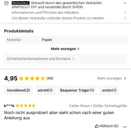
Verkauft durch den gewerblichen Verkäufer:
Marketplace
XINPOCUT DIY und versendet durch SHEIN
Informationen und Pflichten des Händlers
Um diesen Verkäufer und/oder dieses Produkt zu melden
Produktdetails
Material:
Papier
Mehr anzeigen
Sicherheitsinformationen und Kontakte
4,95
(46)
Mehr anzeigen
hinreißend
(2)
adrett
(1)
Bequemer Träger
(1)
schön
(1)
k***k
Farbe: Braun / Größe: Einheitsgröße
Noch
nicht
ausprobiert
aber
sieht
schon
nach
einer
guten
Anleitung
aus
Hilfreich
(0)