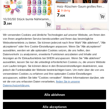
Holz-Rüschen-Saum großes Rever
s ärmelloses kurzes Kleid Schnittm
9 übrig
uster, Kraftpapier Schnittmuster, ge
7
,02€
eignet für Anfänger, inklusive Schrit
10/30/50 Stück bunte Nähklammer
t-für-Schritt-Nähdiagramm, kreativ
3
n, Chip-Klammern, Beutelklammern
es Geschenk für Stoffhandwerks-E
,38€
für Lebensmittel, Mehrzweck-Plasti
nthusiasten
kklammern für Basteln, Häkeln, Stri
cken, Kleidung, Farbklammern, Papi
Wir verwenden Cookies und ähnliche Technologien auf unserer Website, um Ihnen den
erklammern
von Ihnen angeforderten Service bereitzustellen und Ihnen das bestmögliche
Webseitenerlebnis zu bieten. Sie können jederzeit nach Ihrer Wahl "Alle ablehnen", "Alle
akzeptieren" oder Ihre Cookie-Einstellungen anpassen. Wenn Sie "Alle akzeptieren"
auswählen, werden wir alle optionalen Cookies setzen, die uns helfen, den
Datenverkehr zu analysieren, erweiterte Funktionen anzubieten und Inhalte und
Anzeigen an Ihr Einkaufserlebnis bei SHEIN anzupassen. Wenn Sie "Alle ablehnen"
auswählen, lassen Sie nur die unbedingt erforderlichen Cookies zu, die unsere Website
zum Laufen bringen. Sie können diese in den Browsereinstellungen deaktivieren, was
jedoch die Funktionalität der Website beeinträchtigen kann. Um mehr über die von uns
verwendeten Cookies zu erfahren und Ihre optionalen Cookie-Einstellungen
anzupassen, wählen Sie bitte "Cookies verwalten". Weitere Informationen darüber, wie
6 Stücke Multifunktions-Maßband f
wir die von uns erfassten Daten verarbeiten,
finden Sie in unserer
7
ür Kleidergröße und Körpermaße, pr
,28€
Datenschutzerklärung.
ofessionelles Schneider-Nähwerkz
Herzausschnitt Crop Top 9 Größen
eug für Basteln und DIY-Projekte
(XS-5XL) Schnittmuster, 1:1 Maßsta
11 übrig
b Grundschnittmuster für Damen, in
Alle ablehnen
11
,18€
klusive farbiger Schritt-für-Schritt
Anleitung, Schnittmuster für Anfäng
er, Bekleidungsherstellung Vorlage
Alle akzeptieren
n, handgefertigte Kleidung Schnittm