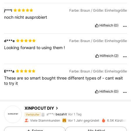
j***l
Farbe: Braun / Größe: Einheitsgröße
noch
nicht
ausprobiert
Hilfreich
(0)
d***e
Farbe: Braun / Größe: Einheitsgröße
Looking
forward
to
using
them
!
Hilfreich
(2)
E***a
Farbe: Braun / Größe: Einheitsgröße
These
are
so
smart
bought
three
different
types
of
-
cant
wait
to
try
it
Hilfreich
(0)
4.6K Follower
4,87
XINPOCUT DIY
a***r
bezahlt
Vor 1 Tag
Verkäufer
3***8
ist
Vor 12 Stunden
gefolgt
Viele Stammkunden
Vor 1 Jahr gegründet
6.5K Kürzlich v
4.6K Follower
4,87
Folgen
Alle Artikel