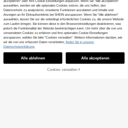
akzeptieren" oder Ihre Cookie-Einstellungen anpassen. Wenn Sie "Alle akzeptieren"
auswählen, werden wir alle optionalen Cookies setzen, die uns helfen, den
Datenverkehr zu analysieren, erweiterte Funktionen anzubieten und Inhalte und
Anzeigen an Ihr Einkaufserlebnis bei SHEIN anzupassen. Wenn Sie "Alle ablehnen"
4
auswählen, lassen Sie nur die unbedingt erforderlichen Cookies zu, die unsere Website
zum Laufen bringen. Sie können diese in den Browsereinstellungen deaktivieren, was
Aufbewahrungskommode mit 4 sch
jedoch die Funktionalität der Website beeinträchtigen kann. Um mehr über die von uns
MuHaven
warzen Stoffschubladen, Vielseitig
25
EDIMENS Matratzen Topper mit Luf
verwendeten Cookies zu erfahren und Ihre optionalen Cookie-Einstellungen
,59€
er Schubladenschrank für Schlafzi
vidaXL 125,5 X 4 X 100 Cm Massiv
tschicht180X200CM, Matratzen To
#3 Bestseller
in 180 cm * 200 cm Schlafzimmermöbel
anzupassen, wählen Sie bitte "Cookies verwalten". Weitere Informationen darüber, wie
mmer, Wohnzimmer und Flur
holz Kiefer Kopfteil Schwarz
36
pper 140X200CM, Matratzen Topp
MuHaven
4-5 Werktage
,28€
wir die von uns erfassten Daten verarbeiten,
finden Sie in unserer
55
er 90X200CM, H3 Gel Topper mit W
,29€
vidaXL 90 Cm Samtenes Kopfteil In
Datenschutzerklärung.
aschbarem Flauschigem Bezug und
Ähnliche vorrätige Artikel anzeigen
4-5 Werktage
Alle ansehen
Hellem Grau
49
4-5 Werktage
Gelschaum, 7CM/10CM Höhe Weic
,32€
her und Bequemer Matratzentopper
Alle ablehnen
Alle akzeptieren
Sorry, dieses Produkt ist ausverkauft.
4-5 Werktage
für Boxspringbett und Unbequeme
Betten Schlafsofa
Cookies verwalten
AUSVERKAUFT
13,84€ sparen
#4 Bestseller
in Weiß Matratzen
38 übrig
Twirest 20 cm Höhe Memoryschau
m Matratze, Rollverpackte Matratz
#4 Bestseller
#4 Bestseller
in Weiß Matratzen
in Weiß Matratzen
MuHaven
e für Einzel Doppelbett, Standardst
38 übrig
38 übrig
76
Sour Lemon Matratze 90x200/140
vidaXL Kopfteil-Kissen "Hanko" Sc
ützung Schlafmatratze
,15€
-15%
89,99€
x200/180x200 cm Premium Höhe 2
#4 Bestseller
in Weiß Matratzen
hwarz 100 Cm Stoff
#4 Bestseller
in 180 cm * 200 cm Schlafzimmermöbel