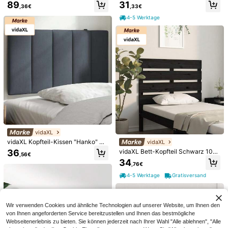
und Steckdosen, höhenverstellbare
82
zwerkstoff
m Massivholz Kiefer
lergen, Ultra atmungsaktiv
89
31
,01€
Vsl. 3 Werktage
,36€
,33€
Füße, in Rustikales Braun, 39x29x5
9,2 cm, ETETS02BR
4-5 Werktage
vidaXL
Schminktisch mit beleuchtetem Spi
Yanosaku FUSOU Schminktisch mit
egel, RGB-LED-Lichtleiste & Ladest
LED-Spiegel, 11 Schubladen, Glasti
vidaXL Kopfteil-Kissen "Hanko" Du
vidaXL
150
228
,20€
,65€
ation, 9 Schubladen, Glasplatte, Wei
schplatte, 12 LED-Lampen, 3 Licht
nkelgrau 80 cm Samt
36
vidaXL Bett-Kopfteil Schwarz 100
ß
modi, Schminktisch mit Hocker & St
,56€
Vsl. 3 Werktage
x3x80 cm Massivholz Kiefer
34
eckdose
,76€
4-5 Werktage
Gratisversand
Wir verwenden Cookies und ähnliche Technologien auf unserer Website, um Ihnen den
von Ihnen angeforderten Service bereitzustellen und Ihnen das bestmögliche
Webseitenerlebnis zu bieten. Sie können jederzeit nach Ihrer Wahl "Alle ablehnen", "Alle