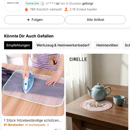
h***1
ist
Vor 6 Stunden
gefolgt
Verkäufer
d***4
ist am Durchsuchen
78K Kürzlich verkauft
2.1K Erneut kaufen
776 Follower
4,68
Folgen
Alle Artikel
776 Follower
4,68
Könnte Dir Auch Gefallen
Empfehlungen
Werkzeug & Heimwerkerbedarf
Heimtextilien
Sc
776 Follower
4,68
776 Follower
4,68
776 Follower
4,68
776 Follower
4,68
1 Stück hitzebeständige schützend
e Bügeltuchunterlage, Bügelmatte,
#1 Bestseller
in Isolierpads
776 Follower
4,68
Bügelbrett, Schutznetz für Heimdek