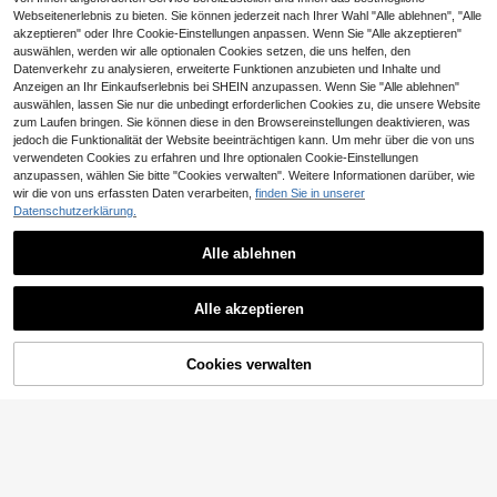
Webseitenerlebnis zu bieten. Sie können jederzeit nach Ihrer Wahl "Alle ablehnen", "Alle
akzeptieren" oder Ihre Cookie-Einstellungen anpassen. Wenn Sie "Alle akzeptieren"
auswählen, werden wir alle optionalen Cookies setzen, die uns helfen, den
Datenverkehr zu analysieren, erweiterte Funktionen anzubieten und Inhalte und
Anzeigen an Ihr Einkaufserlebnis bei SHEIN anzupassen. Wenn Sie "Alle ablehnen"
auswählen, lassen Sie nur die unbedingt erforderlichen Cookies zu, die unsere Website
zum Laufen bringen. Sie können diese in den Browsereinstellungen deaktivieren, was
jedoch die Funktionalität der Website beeinträchtigen kann. Um mehr über die von uns
verwendeten Cookies zu erfahren und Ihre optionalen Cookie-Einstellungen
1 Stück magnetischer Waschmasch
anzupassen, wählen Sie bitte "Cookies verwalten". Weitere Informationen darüber, wie
inentürhalter, universelle Frontlader
wir die von uns erfassten Daten verarbeiten,
finden Sie in unserer
3
,48€
-Waschmaschinen-Stützstange - fl
Datenschutzerklärung.
exibler verstellbarer Arm mit starke
m Magnet - verhindert Schimmel un
Alle ablehnen
d Gerüche - perfektes Geschenk fü
r Wohnmobilbesitzer/Airbnb-Gastge
ber/Mütter - ideal für Frühjahrsputz
Luxus Maulbeerseide Kissenbezug,
und Einweihungsparty
Alle akzeptieren
25mm Satin Stoff, einfarbig, Umschl
#4 Bestseller
in Urlaub Tägliche Haushaltsgegenstände
agverschluss, nur Handwäsche, 12
5
0-140g/M² - weiche & glatte Textu
,28€
r, geeignet für Haare und Haut, Bett
ZUM WARENKORB
Cookies verwalten
JETZT EINKAUFEN
wäsche Reise Anti-Schmutz
HINZUFÜGEN