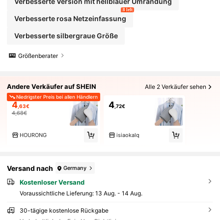
Verbesserte Version mit hellblauer Umrandung
8 left
Verbesserte rosa Netzeinfassung
Verbesserte silbergraue Größe
Größenberater
Andere Verkäufer auf SHEIN
Alle 2 Verkäufer sehen
Niedrigster Preis bei allen Händlern
4
4
,63€
,72€
4,68€
HOURONG
isiaokalq
Versand nach
Germany
Kostenloser Versand
Voraussichtliche Lieferung:
13 Aug. - 14 Aug.
30-tägige kostenlose Rückgabe