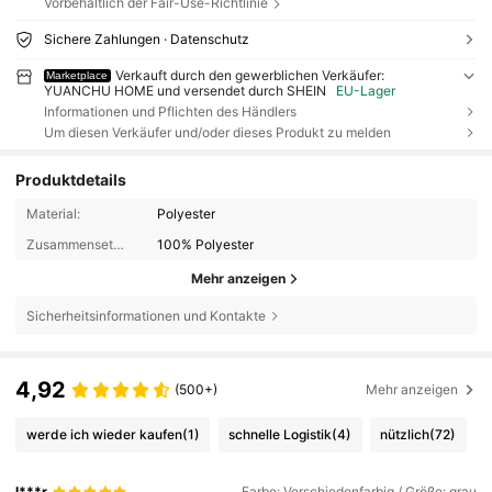
Vorbehaltlich der Fair-Use-Richtlinie
Sichere Zahlungen · Datenschutz
Verkauft durch den gewerblichen Verkäufer:
Marketplace
YUANCHU HOME und versendet durch SHEIN
EU-Lager
Informationen und Pflichten des Händlers
Um diesen Verkäufer und/oder dieses Produkt zu melden
Produktdetails
Material:
Polyester
Zusammensetzung:
100% Polyester
Mehr anzeigen
Sicherheitsinformationen und Kontakte
4,92
(500+)
Mehr anzeigen
werde ich wieder kaufen
(1)
schnelle Logistik
(4)
nützlich
(72)
l***r
Farbe: Verschiedenfarbig / Größe: grau