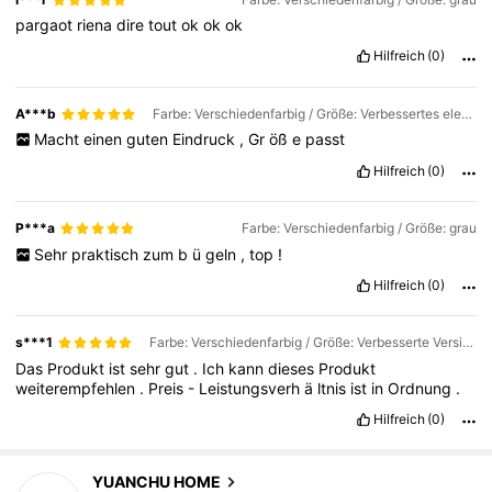
pargaot
riena
dire
tout
ok
ok
ok
Hilfreich
(0)
A***b
Farbe: Verschiedenfarbig / Größe: Verbessertes elegantes Grau
Macht
einen
guten
Eindruck
,
Gr
öß
e
passt
Hilfreich
(0)
P***a
Farbe: Verschiedenfarbig / Größe: grau
Sehr
praktisch
zum
b
ü
geln
,
top
!
Hilfreich
(0)
s***1
Farbe: Verschiedenfarbig / Größe: Verbesserte Version mit hellblauer Umrandung
Das
Produkt
ist
sehr
gut
.
Ich
kann
dieses
Produkt
weiterempfehlen
.
Preis
-
Leistungsverh
ä
ltnis
ist
in
Ordnung
.
Hilfreich
(0)
776 Follower
4,68
YUANCHU HOME