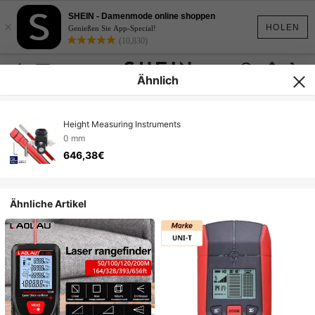
SHEIN - Damenmode online shoppen
×
HOLEN
Genießen Sie App-Special!
(10,830)
Ähnlich
Height Measuring Instruments
0 mm
646,38€
Ähnliche Artikel