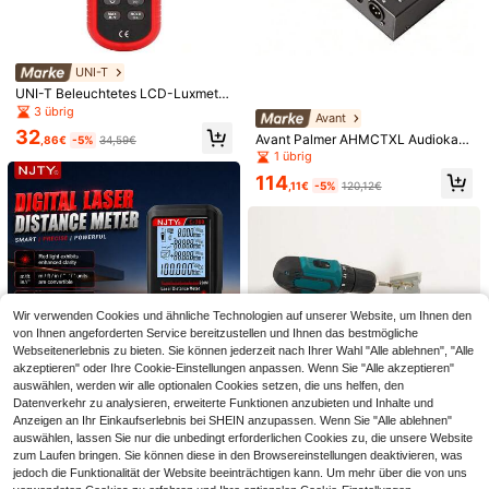
- magnetische Fliegengittertür - Sc
hwarz, einfache Installation, starke
Magnete, atmungsaktives strapazie
rfähiges Glasfaser, haustiergetestet,
UNI-T
freihändiger Zugang, magnetischer
Verschluss Insektenschutz, geeigne
UNI-T Beleuchtetes LCD-Luxmeter
t für Schlafzimmer, Küche, Wohnzim
0...200000 Lux UT383
3 übrig
Avant
mer, Esszimmer und Balkon
32
Avant Palmer AHMCTXL Audiokab
,86€
-5%
34,59€
eltester
1 übrig
114
,11€
-5%
120,12€
9,64oz Edelstahl/Kunststoff Haustie
r Wasserflasche, auslaufsicherer Re
#1 Bestseller
in ABS Reisenäpfe und -flaschen für Haustiere
isebecher mit faltbarer Schüssel in
7
4 Stück 40"X12" (100x30cm) Eistü
Rosa oder Blau, tragbarer Outdoor
,58€
-9%
8,40€
cher, weiche atmungsaktive schnell
6
Haustier Trinkbrunnen. Geeignet für
,46€
trocknende Tücher, Sommer Sport
Hunde und Katzen, Roadtrip
Kühlhandtücher, geruchshemmend
e Mikrofaser, Nacken- und Gesicht
Wir verwenden Cookies und ähnliche Technologien auf unserer Website, um Ihnen den
skühlhandtücher, Fitness Schweiß
von Ihnen angeforderten Service bereitzustellen und Ihnen das bestmögliche
Strand saugfähige Handtücher, für
Webseitenerlebnis zu bieten. Sie können jederzeit nach Ihrer Wahl "Alle ablehnen", "Alle
Fitnessstudio Yoga Pilates und Outd
oor Laufen Reiten Golf Camping
akzeptieren" oder Ihre Cookie-Einstellungen anpassen. Wenn Sie "Alle akzeptieren"
auswählen, werden wir alle optionalen Cookies setzen, die uns helfen, den
Datenverkehr zu analysieren, erweiterte Funktionen anzubieten und Inhalte und
Digitaler Laser-Entfernungsmesser
Anzeigen an Ihr Einkaufserlebnis bei SHEIN anzupassen. Wenn Sie "Alle ablehnen"
200M Reichweite, hochpräzises La
19 übrig
auswählen, lassen Sie nur die unbedingt erforderlichen Cookies zu, die unsere Website
ser-Messwerkzeug mit hintergrund
17
beleuchtetem LCD, Entfernung, Flä
UIMOSO Store BTG EU
zum Laufen bringen. Sie können diese in den Browsereinstellungen deaktivieren, was
,77€
che, Volumen Messung, Pythagora
jedoch die Funktionalität der Website beeinträchtigen kann. Um mehr über die von uns
Balkenfinder, Wandscanner, 5-in-1,
s-Modus, Datenspeicherung, tragb