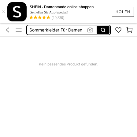
Festival Outfit Damen
SHEIN - Damenmode online shoppen
×
Squishies
HOLEN
Genießen Sie App-Special!
(10,830)
Sommerkleider Für Damen
Bikini
Bikini Set Damen
Festival Outfit Damen
Squishies
Kein passendes Produkt gefunden.