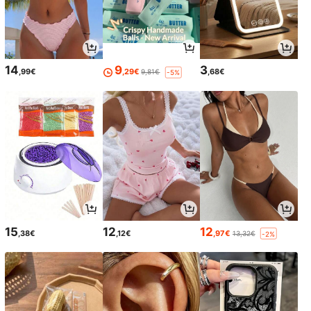
14
9
3
,99€
,29€
,68€
9,81€
-5%
15
12
12
,38€
,12€
,97€
13,32€
-2%