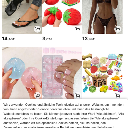
14
3
13
,46€
,67€
,99€
5
4
6
Wir verwenden Cookies und ähnliche Technologien auf unserer Website, um Ihnen den
,08€
,73€
,45€
von Ihnen angeforderten Service bereitzustellen und Ihnen das bestmögliche
Webseitenerlebnis zu bieten. Sie können jederzeit nach Ihrer Wahl "Alle ablehnen", "Alle
akzeptieren" oder Ihre Cookie-Einstellungen anpassen. Wenn Sie "Alle akzeptieren"
auswählen, werden wir alle optionalen Cookies setzen, die uns helfen, den
Datenverkehr zu analysieren, erweiterte Funktionen anzubieten und Inhalte und