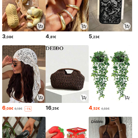
3
4
5
,08€
,81€
,23€
6
16
4
,08€
,25€
,52€
6,18€
4,55€
-1%