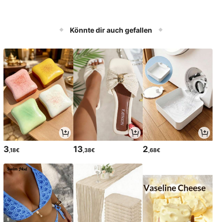
Könnte dir auch gefallen
3
13
2
,18€
,38€
,68€