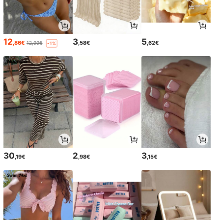
12
3
5
,86€
,58€
,62€
12,99€
-1%
30
2
3
,19€
,98€
,15€